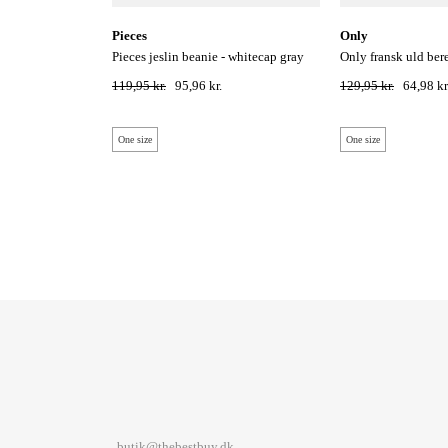
pieces
only
pieces jeslin beanie - whitecap gray
only fransk uld bere
119,95 kr.
95,96 kr.
129,95 kr.
64,98 kr
One size
One size
butik@thebestbuy.dk