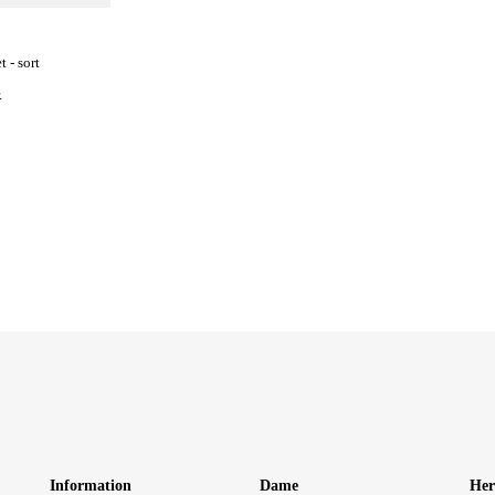
t - sort
.
Information
Dame
Her