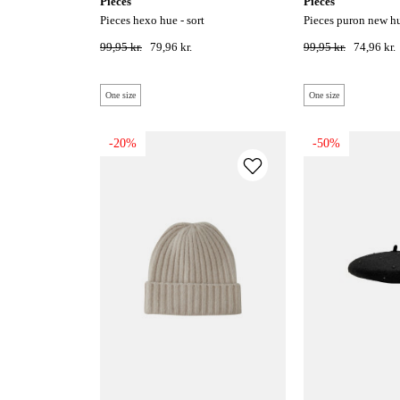
pieces
pieces
pieces hexo hue - sort
pieces puron new 
99,95 kr.
79,96 kr.
99,95 kr.
74,96 kr.
One size
One size
-20%
-50%