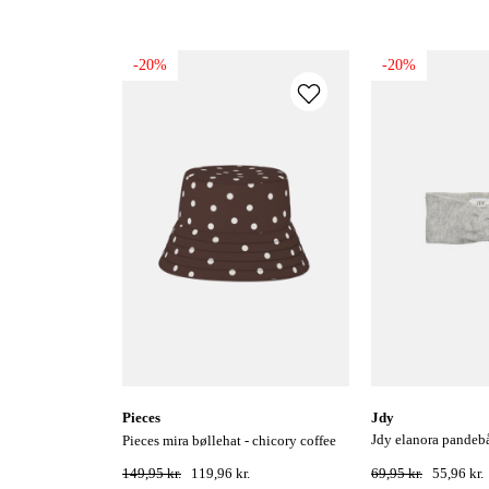
-20%
-20%
pieces
jdy
jdy elanora pandebånd - light grey
pieces mira bøllehat - chicory coffee
melange
149,95 kr.
119,96 kr.
69,95 kr.
55,96 kr.