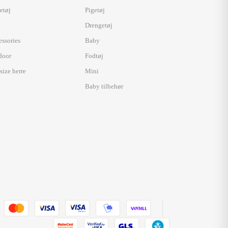
etøj
Pigetøj
Drengetøj
essories
Baby
door
Fodtøj
size herre
Mini
Baby tilbehør