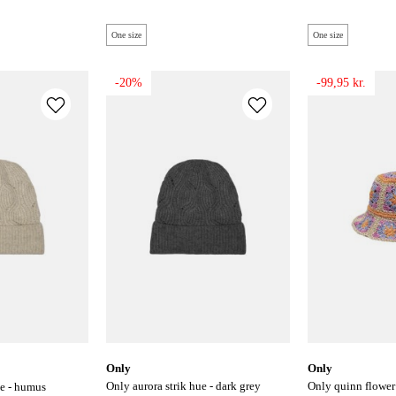
One size
One size
-20%
-99,95 kr.
only
only
only aurora strik hue - dark grey
only quinn flower bøllehat - pale
ue - humus