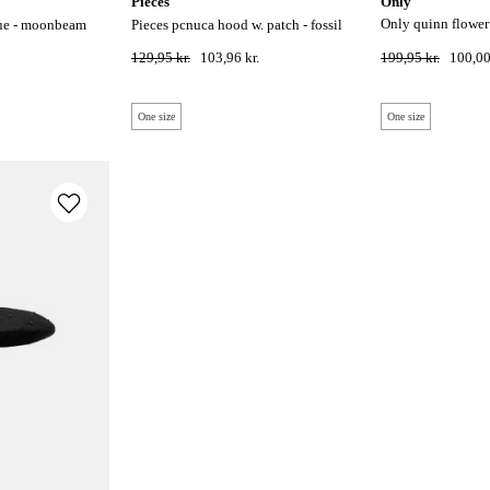
pieces
only
only quinn flower bøllehat - toasted
hue - moonbeam
pieces pcnuca hood w. patch - fossil
coconut
129,95 kr.
103,96 kr.
199,95 kr.
100,00
One size
One size