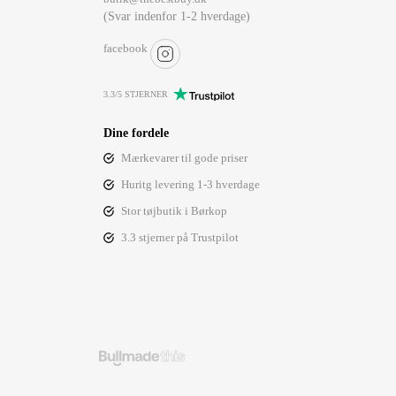
(Svar indenfor 1-2 hverdage)
facebook
3.3/5 STJERNER
Dine fordele
Mærkevarer til gode priser
Huritg levering 1-3 hverdage
Stor tøjbutik i Børkop
3.3 stjerner på Trustpilot