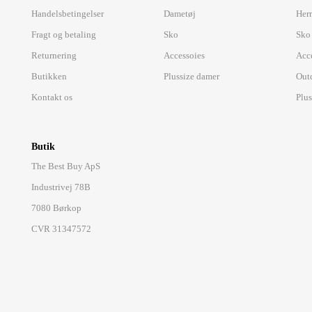
Handelsbetingelser
Dametøj
Herr
Fragt og betaling
Sko
Sko
Returnering
Accessoies
Acc
Butikken
Plussize damer
Out
Kontakt os
Plus
Butik
The Best Buy ApS
Industrivej 78B
7080 Børkop
CVR 31347572