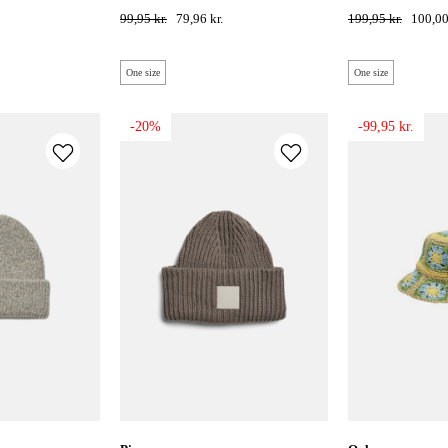
melange
khaki
99,95 kr.
79,96 kr.
199,95 kr.
100,00
One size
One size
-20%
-99,95 kr.