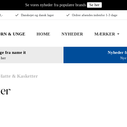
Se vores nyheder fra populære brands
Se her
9,-
Danskejet og dansk lager
Ordrer afsendes indenfor 1-3 dage
RN & UNGE
HOME
NYHEDER
MÆRKER
ge fra name it
Nyheder f
 her
Nye 
Hatte & Kasketter
ter