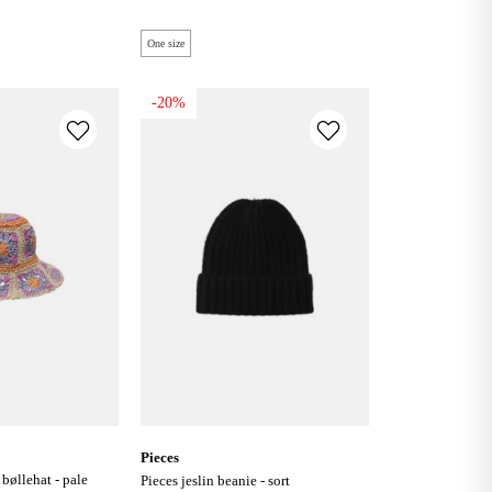
One size
-20%
pieces
pieces jeslin beanie - sort