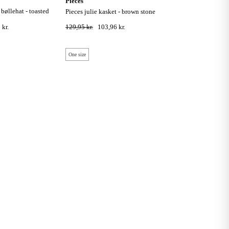
pieces
pieces julie kasket - brown stone
 kr.
129,95 kr.
103,96 kr.
One size