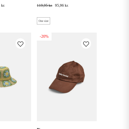
 kr.
119,95 kr.
95,96 kr.
One size
-20%