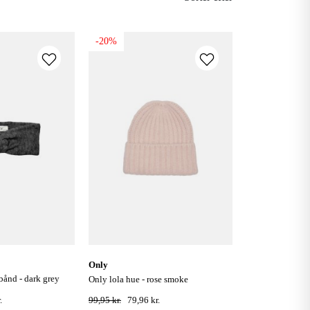
-20%
only
only lola hue - rose smoke
.
99,95 kr.
79,96 kr.