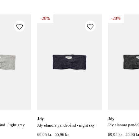
-20%
-20%
jdy
jdy
jdy elanora pandebånd - dark grey
jdy elanora pandebånd - night sky
melange
69,95 kr.
55,96 kr.
69,95 kr.
55,96 kr