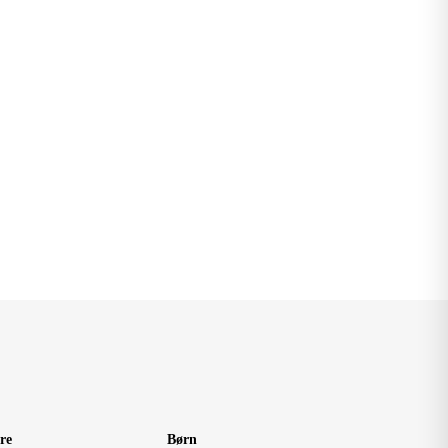
re
Børn