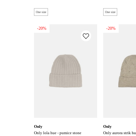
One size
One size
-20%
-20%
only
only
only lola hue - pumice stone
only aurora strik h