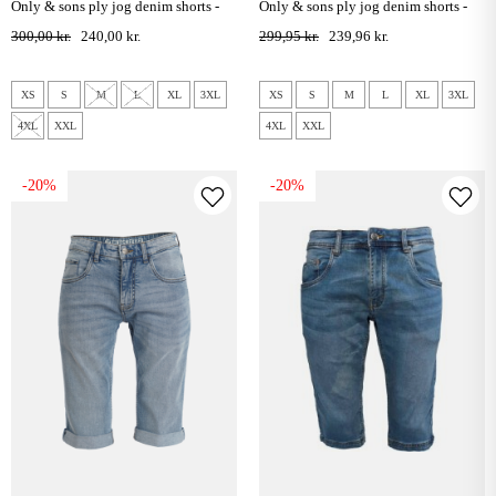
only & sons ply jog denim shorts -
only & sons ply jog denim shorts -
blue denim
grey denim
300,00 kr.
240,00 kr.
299,95 kr.
239,96 kr.
XS
S
M
L
XL
3XL
XS
S
M
L
XL
3XL
4XL
XXL
4XL
XXL
-20%
-20%