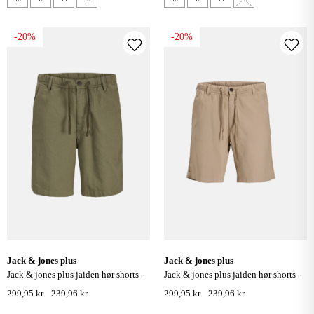
-20%
-20%
jack & jones plus
jack & jones plus
jack & jones plus jaiden hør shorts -
jack & jones plus jaiden hør shorts -
deep lichen green
crockery
299,95 kr.
239,96 kr.
299,95 kr.
239,96 kr.