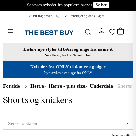
Se vores nyheder fra populære brands
Se her
Fri fragt over 499,-
Danskejet og dansk lager
Lækre nye styles til børn og unge fra name it
Se alle styles fra Name it her
Nyheder fra ONLY til damer og piger
Nye styles hver uge fra ONLY
Forside
Herre
Herre - plus size
Underdele
Shorts o
Shorts og knickers
Sorter efter