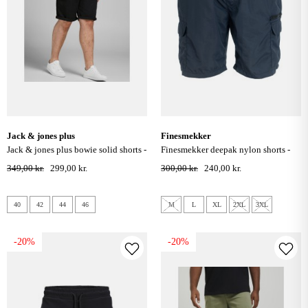
jack & jones plus
finesmekker
jack & jones plus bowie solid shorts -
finesmekker deepak nylon shorts -
sort
navy
349,00 kr.
299,00 kr.
300,00 kr.
240,00 kr.
40
42
44
46
M
L
XL
2XL
3XL
-20%
-20%