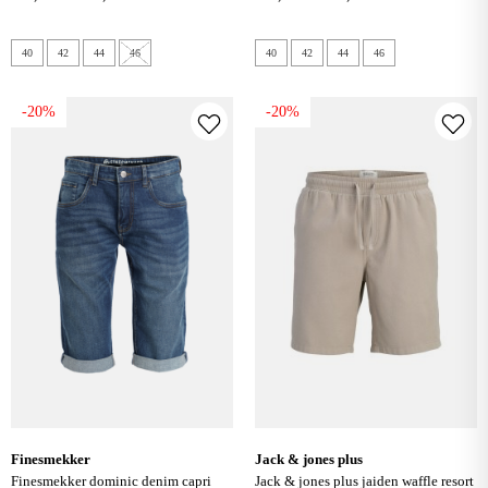
40
42
44
46
40
42
44
46
-20%
-20%
finesmekker
jack & jones plus
finesmekker dominic denim capri
jack & jones plus jaiden waffle resort