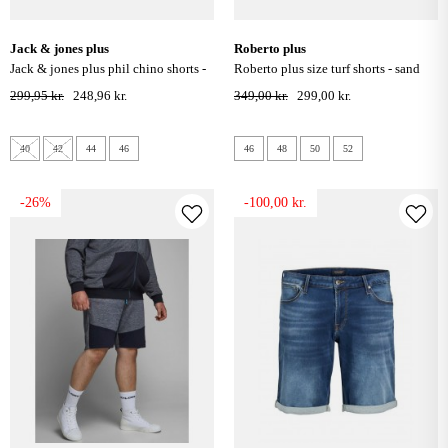
jack & jones plus
roberto plus
jack & jones plus phil chino shorts -
roberto plus size turf shorts - sand
sort
299,95 kr.
248,96 kr.
349,00 kr.
299,00 kr.
40
42
44
46
46
48
50
52
-26%
-100,00 kr.