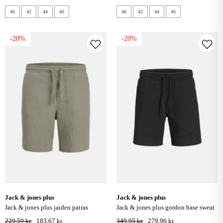
40
42
44
46
40
42
44
46
-20%
-20%
jack & jones plus
jack & jones plus
jack & jones plus jaiden patras
jack & jones plus gordon base sweat
jogger shorts - seagrass
shorts - black
229,59 kr.
183,67 kr.
349,95 kr.
279,96 kr.