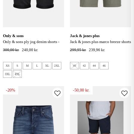
only & sons
jack & jones plus
only & sons ply jog denim shorts -
jack & jones plus marco breeze shorts
black denim
- deep lichen green
300,00 kr.
240,00 kr.
299,95 kr.
239,96 kr.
XS
S
M
L
XL
2XL
40
42
44
46
3XL
4XL
-20%
-50,00 kr.