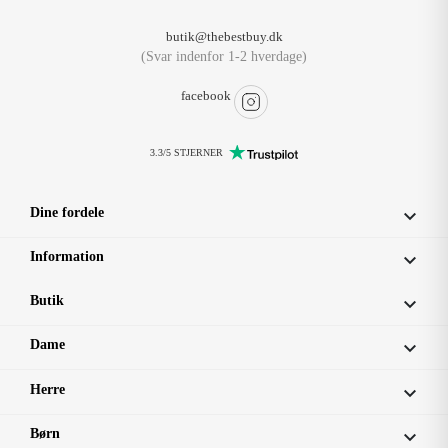
butik@thebestbuy.dk
(Svar indenfor 1-2 hverdage)
facebook
3.3/5 STJERNER
Dine fordele

Information

Butik

Dame

Herre

Børn
