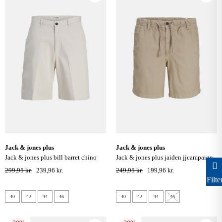
jack & jones plus
jack & jones plus
jack & jones plus bill barret chino
jack & jones plus jaiden jjcampaign
shorts - moonbeam
hybrid hør shorts - crockery
299,95 kr.
239,96 kr.
249,95 kr.
199,96 kr.
Filte
40
42
44
46
40
42
44
46