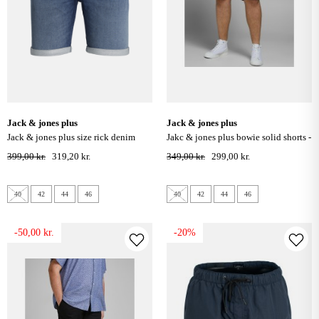
jack & jones plus
jack & jones plus
jack & jones plus size rick denim
jakc & jones plus bowie solid shorts -
shorts - blue denim
navy blazer
399,00 kr.
319,20 kr.
349,00 kr.
299,00 kr.
40
42
44
46
40
42
44
46
-50,00 kr.
-20%