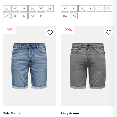
31
32
33
34
35
36
XS
S
M
L
XL
2XL
37
38
40
42
44
3XL
4XL
-20%
-20%
only & sons
only & sons