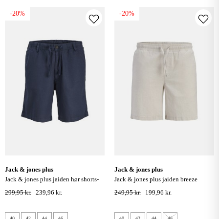
-20%
-20%
jack & jones plus
jack & jones plus
jack & jones plus jaiden hør shorts-
jack & jones plus jaiden breeze
dark navy
jogger shorts - string melange
299,95 kr.
239,96 kr.
249,95 kr.
199,96 kr.
40
42
44
46
40
42
44
46