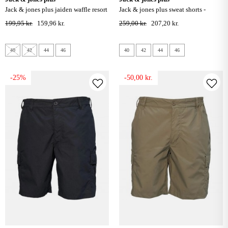
jack & jones plus jaiden waffle resort
jack & jones plus sweat shorts -
shorts - vetiver
mørkegrå meleret
199,95 kr.
159,96 kr.
259,00 kr.
207,20 kr.
40
42
44
46
40
42
44
46
-25%
-50,00 kr.