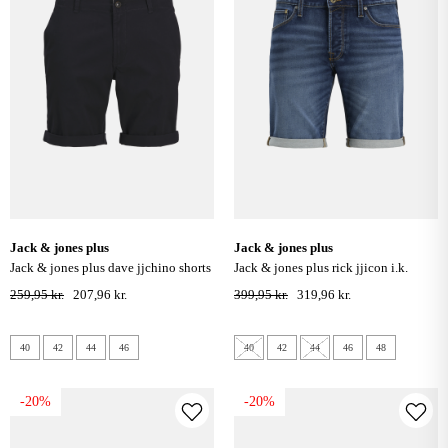
jack & jones plus
jack & jones plus
jack & jones plus dave jjchino shorts
jack & jones plus rick jjicon i.k.
- dark navy
denim shorts - blue denim
259,95 kr.
207,96 kr.
399,95 kr.
319,96 kr.
40
42
44
46
40
42
44
46
48
-20%
-20%