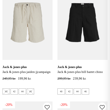
jack & jones plus
jack & jones plus
jack & jones plus jaiden jjcampaign
jack & jones plus bill barret chino
hybrid hør shorts - moonbeam
shorts - sort
249,95 kr.
199,96 kr.
299,95 kr.
239,96 kr.
40
42
44
46
40
42
44
46
-20%
-20%