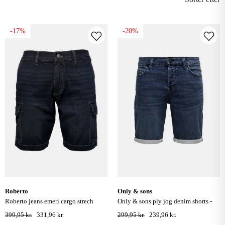
-17%
-20%
roberto
only & sons
roberto jeans emeri cargo strech
only & sons ply jog denim shorts -
shorts - dark denim
blue denim
399,95 kr.
331,96 kr.
299,95 kr.
239,96 kr.