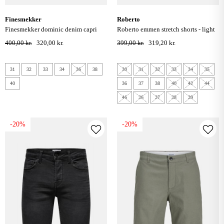
finesmekker
roberto
finesmekker dominic denim capri
roberto emmen stretch shorts - light
shorts - super stonewash
blue denim
400,00 kr.
320,00 kr.
399,00 kr.
319,20 kr.
31
32
33
34
36
38
30
31
32
33
34
35
40
36
37
38
40
42
44
46
26
27
28
29
-20%
-20%