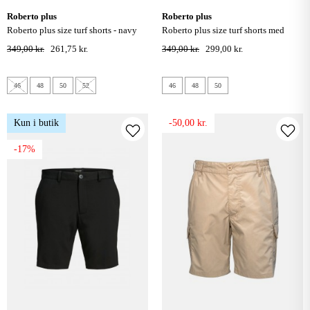
roberto plus
roberto plus
roberto plus size turf shorts - navy
roberto plus size turf shorts med
sidelommer - oliven
349,00 kr.
261,75 kr.
349,00 kr.
299,00 kr.
46
48
50
52
46
48
50
Kun i butik
-50,00 kr.
-17%