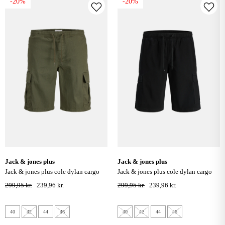
-20%
-20%
jack & jones plus
jack & jones plus
jack & jones plus cole dylan cargo
jack & jones plus cole dylan cargo
shorts - olive night
shorts - sort
299,95 kr.
239,96 kr.
299,95 kr.
239,96 kr.
40
42
44
46
40
42
44
46