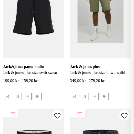
jack&jones pants studio
jack & jones plus
jack & jones plus size swift sweat
jack & jones plus size bowie solid
shorts - sort
shorts - deep lichen green
199,00 kr.
159,20 kr.
349,00 kr.
279,20 kr.
40
42
44
46
40
42
44
46
-20%
-20%