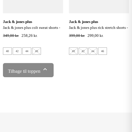
jack & jones plus
jack & jones plus
jack & jones plus colt sweat shorts -
jack & jones plus rick stretch shorts -
sky captain
medium blue denim
349,00 kr.
258,26 kr.
399,00 kr.
299,00 kr.
40
42
44
46
40
42
44
46

Tilbage til toppen