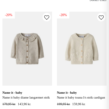
-20%
-20%
name it - baby
name it - baby
name it baby diame langærmet strik
name it baby toana l/s strik cardigan
cardigan - peyote melange
- peyote melange
179,95 kr.
143,96 kr.
199,95 kr.
159,96 kr.