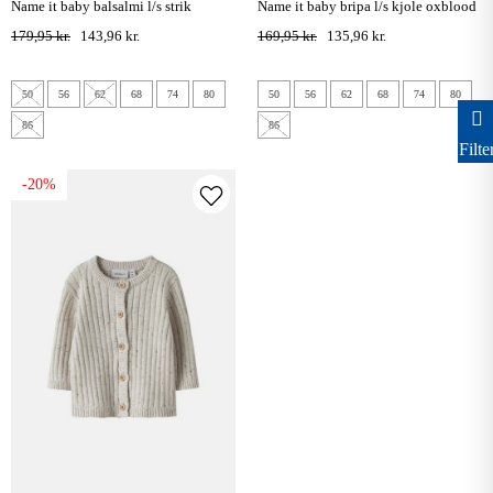
name it baby balsalmi l/s strik
name it baby bripa l/s kjole oxblood
cardigan - oxblood red
red
179,95 kr.
143,96 kr.
169,95 kr.
135,96 kr.
50
56
62
68
74
80
50
56
62
68
74
80
86
86
Filte
-20%