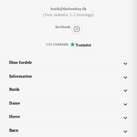
butik@thebestbuy.dk
(Svar indenfor 1-2 hverdage)
facebook
3.3/5 STJERNER
Dine fordele

Information

Butik

Dame

Herre

Børn
