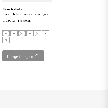
name it - baby
name it baby tilla l/s strik cardigan -
cloud dancer
179,95 kr.
143,96 kr.
50
56
62
68
74
80
86

Tilbage til toppen