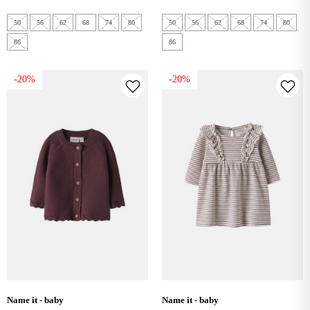
50
56
62
68
74
80
50
56
62
68
74
80
86
86
-20%
-20%
name it - baby
name it - baby