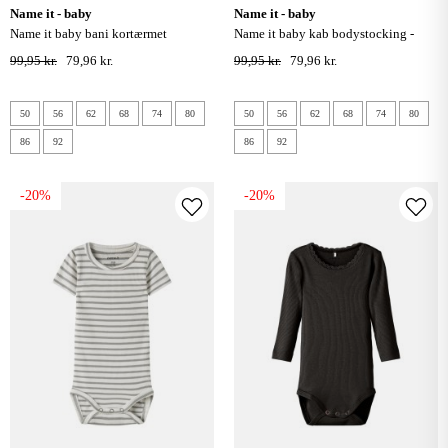
name it - baby
name it - baby
name it baby bani kortærmet
name it baby kab bodystocking -
bodystocking - pure cashmere
shadow
99,95 kr.
79,96 kr.
99,95 kr.
79,96 kr.
50
56
62
68
74
80
50
56
62
68
74
80
86
92
86
92
-20%
-20%