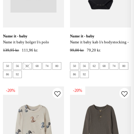
name it - baby
name it - baby
name it baby holger l/s polo
name it baby kab l/s bodystocking -
bodystocking - bright hvid
sort
139,95 kr.
111,96 kr.
99,00 kr.
79,20 kr.
50
56
62
68
74
80
50
56
62
68
74
80
86
92
86
92
-20%
-20%