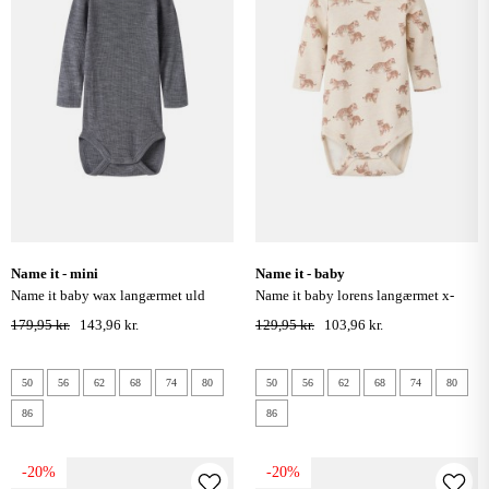
name it - mini
name it - baby
name it baby wax langærmet uld
name it baby lorens langærmet x-
bodystocking - folkstone gray
slim bodystocking - peyote melange
179,95 kr.
143,96 kr.
129,95 kr.
103,96 kr.
50
56
62
68
74
80
50
56
62
68
74
80
86
86
-20%
-20%