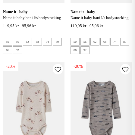
name it - baby
name it - baby
name it baby bani l/s bodystocking -
name it baby bani l/s bodystocking -
dark sapphire
toasted coconut
119,95 kr.
95,96 kr.
119,95 kr.
95,96 kr.
50
56
62
68
74
80
50
56
62
68
74
80
86
92
86
92
-20%
-20%