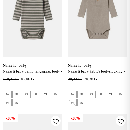
name it - baby
name it - baby
name it baby banio langærmet body -
name it baby kab l/s bodystocking -
dusty olive pure cashmere
pure cashmere
119,95 kr.
95,96 kr.
99,00 kr.
79,20 kr.
50
56
62
68
74
80
50
56
62
68
74
80
86
92
86
92
-20%
-20%