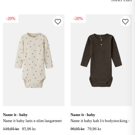
-20%
-20%
name it - baby
name it - baby
name it baby laris x-slim langærmet
name it baby kab l/s bodystocking -
bodystocking - peyote melange
delicioso / melange
119,95 kr.
95,96 kr.
99,95 kr.
79,96 kr.