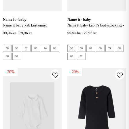
name it - baby
name it - baby
name it baby kab kortærmet
name it baby kab l/s bodystocking -
bodystocking - blue fog
peyote melange
99,95 kr.
79,96 kr.
99,95 kr.
79,96 kr.
50
56
62
68
74
80
50
56
62
68
74
80
86
92
86
92
-20%
-20%