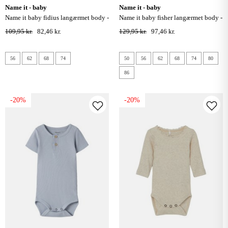
name it - baby
name it - baby
name it baby fidius langærmet body -
name it baby fisher langærmet body -
peyote
peyote
109,95 kr.
82,46 kr.
129,95 kr.
97,46 kr.
56
62
68
74
50
56
62
68
74
80
86
-20%
-20%