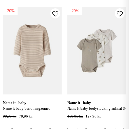
-20%
-20%
name it - baby
name it - baby
name it baby berro langærmet
name it baby bodystocking animal 3-
bodystocking - antique white
pak - jet stream
99,95 kr.
79,96 kr.
159,95 kr.
127,96 kr.