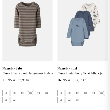
name it - baby
name it - mini
name it baby banio langærmet body -
name it mini body 3-pak biler - jet
morel satellite
stream
119,95 kr.
95,96 kr.
169,95 kr.
135,96 kr.
50
56
62
68
74
80
50
56
62
68
74
80
86
92
86
92
98