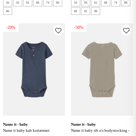
50
56
62
68
74
80
50
56
62
68
74
80
86
86
92
98
-20%
-50%
name it - baby
name it - baby
name it baby kab kortærmet
name it baby rib s/s bodystocking -