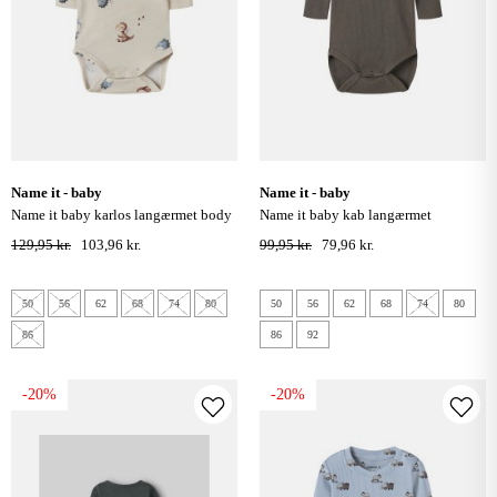
name it - baby
name it - baby
name it baby karlos langærmet body
name it baby kab langærmet
- peyote melange
bodystocking - morel
129,95 kr.
103,96 kr.
99,95 kr.
79,96 kr.
50
56
62
68
74
80
50
56
62
68
74
80
86
86
92
-20%
-20%