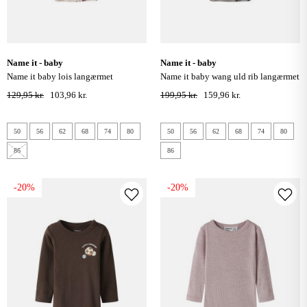
name it - baby
name it - baby
name it baby lois langærmet
name it baby wang uld rib langærmet
bodystocking - peyote melange
bodystocking - satellite
129,95 kr.
103,96 kr.
199,95 kr.
159,96 kr.
50
56
62
68
74
80
50
56
62
68
74
80
86
86
-20%
-20%