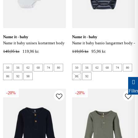
name it - baby
name it - baby
name it baby unisex kortærmet body
name it baby banio langærmet body -
3 pack - bright white
dark sapphire
149,95 kr.
119,96 kr.
119,95 kr.
95,96 kr.
50
56
62
68
74
80
50
56
62
68
74
80
86
92
98
86
92
Filte
-20%
-20%