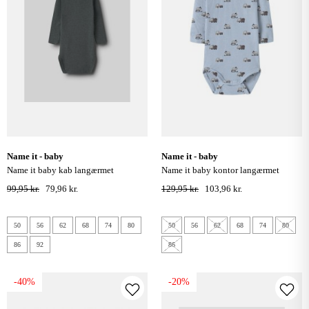
name it - baby
name it - baby
name it baby kab langærmet
name it baby kontor langærmet
bodystocking - urban chic
bodystocking - ashley blue
99,95 kr.
79,96 kr.
129,95 kr.
103,96 kr.
50
56
62
68
74
80
50
56
62
68
74
80
86
92
86
-40%
-20%