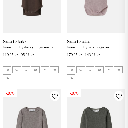
name it - baby
name it - mini
name it baby davey langærmet x-
name it baby wax langærmet uld
slim bodystocking - shopping bag
bodystocking - violet ice
119,95 kr.
95,96 kr.
179,95 kr.
143,96 kr.
50
56
62
68
74
80
50
56
62
68
74
80
86
86
-20%
-20%