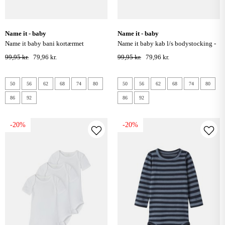
name it - baby
name it - baby
name it baby bani kortærmet
name it baby kab l/s bodystocking -
bodystocking - shadow
sort
99,95 kr.
79,96 kr.
99,95 kr.
79,96 kr.
50
56
62
68
74
80
50
56
62
68
74
80
86
92
86
92
-20%
-20%