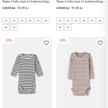
name it baby bani l/s bodystocking -
name it baby bani l/s bodystocking -
elderberry
pure cashmere
119,95 kr.
95,96 kr.
119,95 kr.
95,96 kr.
50
56
62
68
74
80
50
56
62
68
74
80
86
92
86
92
-20%
-20%