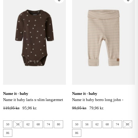
name it - baby
name it - baby
name it baby laris x-slim langærmet
name it baby berro long john -
bodystocking - chocolate brown
antique white
119,95 kr.
95,96 kr.
99,95 kr.
79,96 kr.
50
56
62
68
74
80
50
56
62
68
74
80
86
86