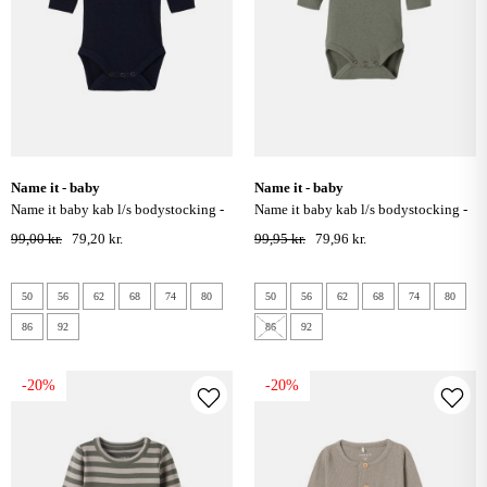
name it - baby
name it - baby
name it baby kab l/s bodystocking -
name it baby kab l/s bodystocking -
dark sapphire
dusty olive
99,00 kr.
79,20 kr.
99,95 kr.
79,96 kr.
50
56
62
68
74
80
50
56
62
68
74
80
86
92
86
92
-20%
-20%