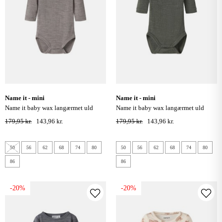
name it - mini
name it - mini
name it baby wax langærmet uld
name it baby wax langærmet uld
bodystocking - satellite
bodystocking - mulled basil
179,95 kr.
143,96 kr.
179,95 kr.
143,96 kr.
50
56
62
68
74
80
50
56
62
68
74
80
86
86
-20%
-20%