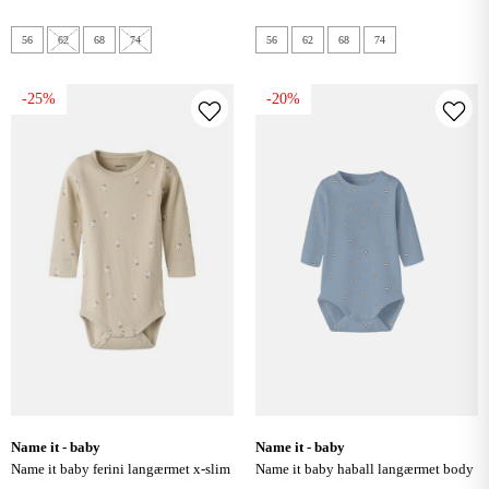
56
62
68
74
56
62
68
74
-25%
-20%
name it - baby
name it - baby
name it baby ferini langærmet x-slim
name it baby haball langærmet body