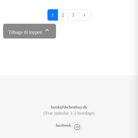
Næste
1
2
3
keyboard_arrow_right

Tilbage til toppen
butik@thebestbuy.dk
(Svar indenfor 1-2 hverdage)
facebook