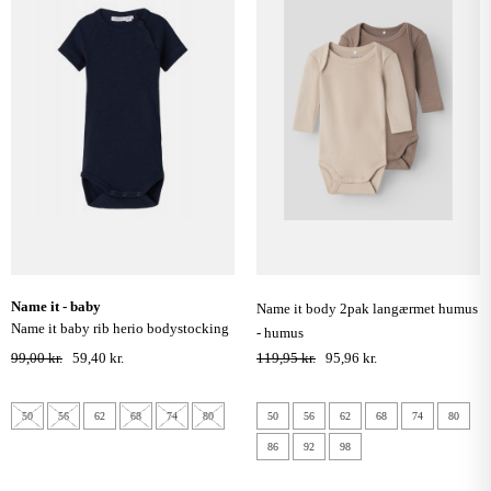
name it - baby
name it body 2pak langærmet humus
name it baby rib herio bodystocking
- humus
kortærmet - dark sapphire
99,00 kr.
59,40 kr.
119,95 kr.
95,96 kr.
50
56
62
68
74
80
50
56
62
68
74
80
86
92
98