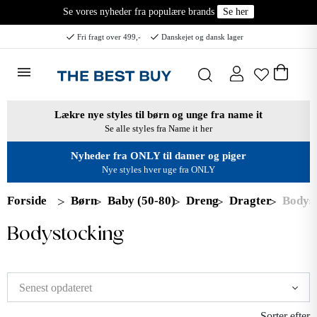
Se vores nyheder fra populære brands
Se her
Fri fragt over 499,-
Danskejet og dansk lager
Lækre nye styles til børn og unge fra name it
Se alle styles fra Name it her
Nyheder fra ONLY til damer og piger
Nye styles hver uge fra ONLY
Forside
Børn
Baby (50-80)
Dreng
Dragter
Bodys
Bodystocking
Sorter efter