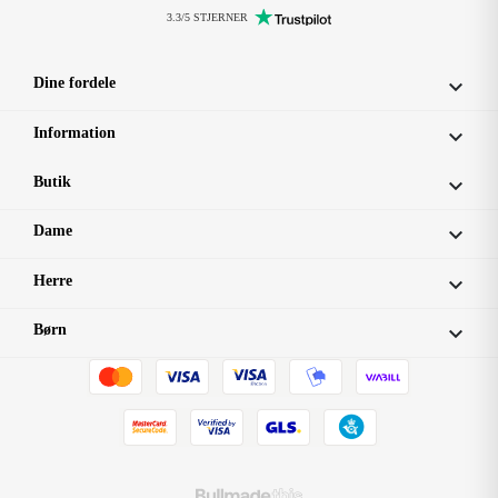
3.3/5 STJERNER
Dine fordele

Information

Butik

Dame

Herre

Børn
