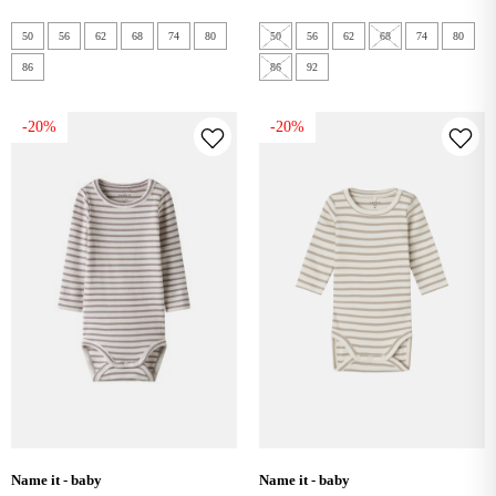
50
56
62
68
74
80
50
56
62
68
74
80
86
86
92
-20%
-20%
name it - baby
name it - baby