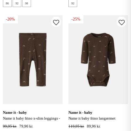
86
92
98
92
-20%
-25%
name it - baby
name it - baby
name it baby frino x-slim leggings -
name it baby frino langærmet
rocky road
bodystocking - rocky road
99,95 kr.
79,96 kr.
119,95 kr.
89,96 kr.