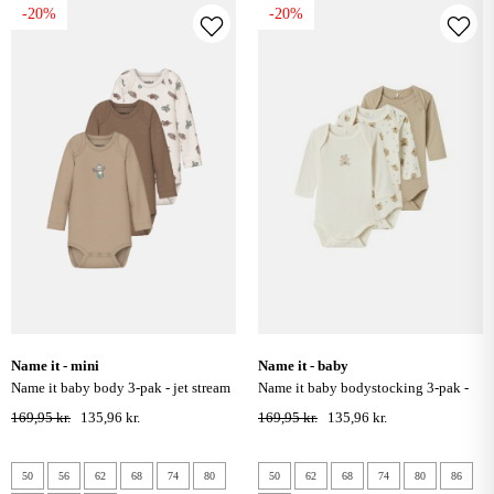
-20%
-20%
name it - mini
name it - baby
name it baby body 3-pak - jet stream
name it baby bodystocking 3-pak -
jet stream bear
169,95 kr.
135,96 kr.
169,95 kr.
135,96 kr.
50
56
62
68
74
80
50
62
68
74
80
86