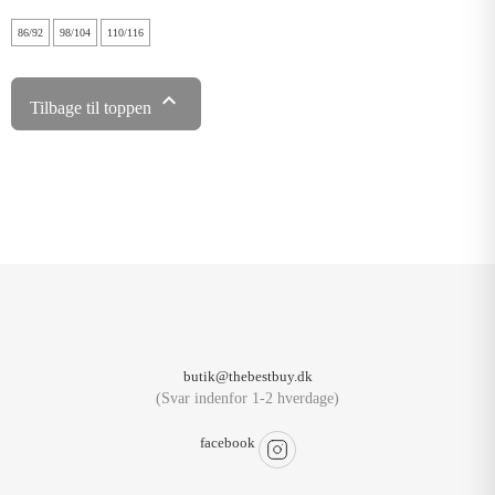
86/92
98/104
110/116

Tilbage til toppen
butik@thebestbuy.dk
(Svar indenfor 1-2 hverdage)
facebook