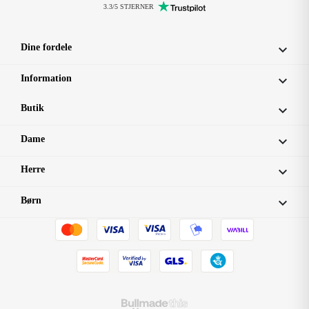
3.3/5 STJERNER
Dine fordele

Information

Butik

Dame

Herre

Børn
