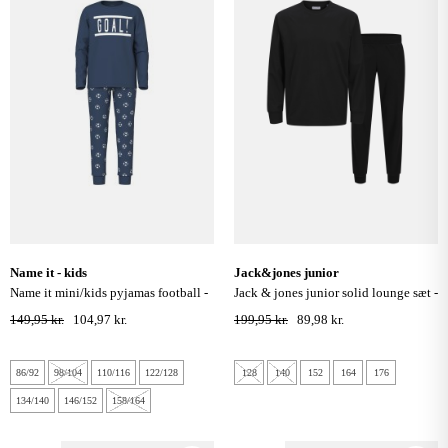
name it - kids
jack&jones junior
name it mini/kids pyjamas football -
jack & jones junior solid lounge sæt -
dark denim
sort
149,95 kr.
104,97 kr.
199,95 kr.
89,98 kr.
86/92
98/104
110/116
122/128
128
140
152
164
176
134/140
146/152
158/164