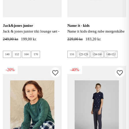
jack&jones junior
name it - kids
jack & jones junior tiki lounge sæt -
name it kids dreng rube morgenkåbe
grå melange
- bering sea
249,00 kr.
199,00 kr.
229,00 kr.
183,20 kr.
140
152
164
176
116
122-128
134-140
146-152
-20%
-40%