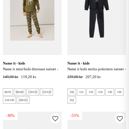
name it - kids
name it - kids
name it mini/kids dinosaur natsæt -
name it kids molus pokemon natsæt -
olive night
india ink
149,00 kr.
119,20 kr.
259,00 kr.
207,20 kr.
86/92
98/104
110/116
122/128
116
122
128
134
140
146
134/140
146/152
152
-30%
-55%