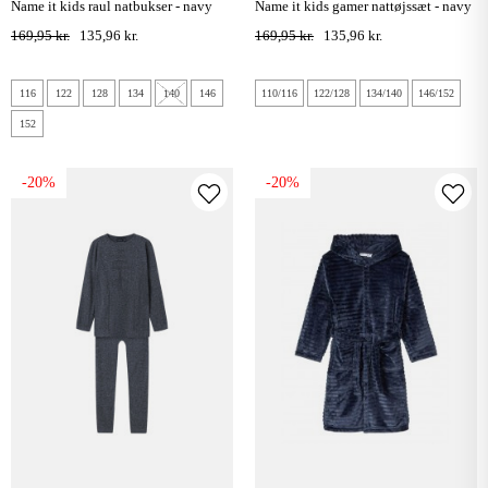
name it kids raul natbukser - navy
name it kids gamer nattøjssæt - navy
blazer
blazer
169,95 kr.
135,96 kr.
169,95 kr.
135,96 kr.
116
122
128
134
140
146
110/116
122/128
134/140
146/152
152
-20%
-20%