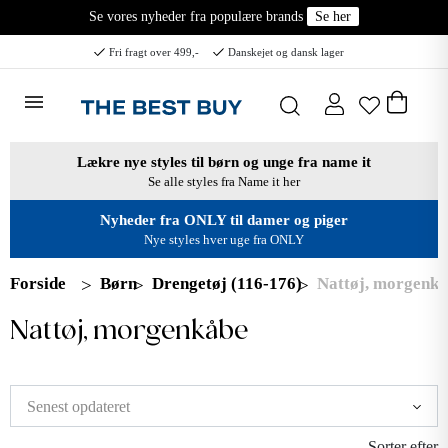
Se vores nyheder fra populære brands
Se her
Fri fragt over 499,-
Danskejet og dansk lager
Lækre nye styles til børn og unge fra name it
Se alle styles fra Name it her
Nyheder fra ONLY til damer og piger
Nye styles hver uge fra ONLY
Forside
Børn
Drengetøj (116-176)
Nattøj, morgenk
Nattøj, morgenkåbe
Sorter efter