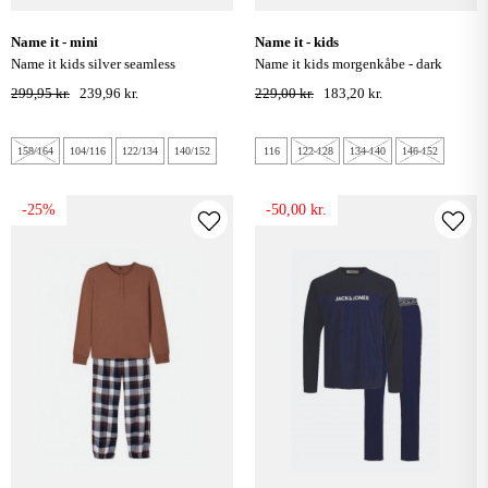
name it - mini
name it - kids
name it kids silver seamless
name it kids morgenkåbe - dark
baselayer sæt - grey melange
sapphire
299,95 kr.
239,96 kr.
229,00 kr.
183,20 kr.
158/164
104/116
122/134
140/152
116
122-128
134-140
146-152
-25%
-50,00 kr.