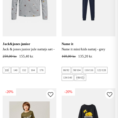
jack&jones junior
name it
jack & jones junior jule nattøjs sæt -
name it mini/kids nattøj - grey
light grey melange
melange
259,00 kr.
155,40 kr.
169,00 kr.
135,20 kr.
128
140
152
164
176
86/92
98/104
110/116
122/128
134/140
146/152
-20%
-20%