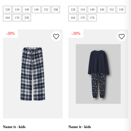
128
134
140
146
152
158
128
134
140
146
152
158
164
170
176
164
170
176
-20%
-20%
name it - kids
name it - kids