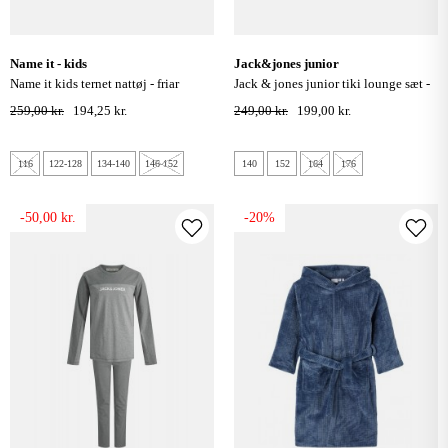
name it - kids
jack&jones junior
name it kids ternet nattøj - friar
jack & jones junior tiki lounge sæt -
brown
navy
259,00 kr.
194,25 kr.
249,00 kr.
199,00 kr.
116
122-128
134-140
146-152
140
152
164
176
-50,00 kr.
-20%