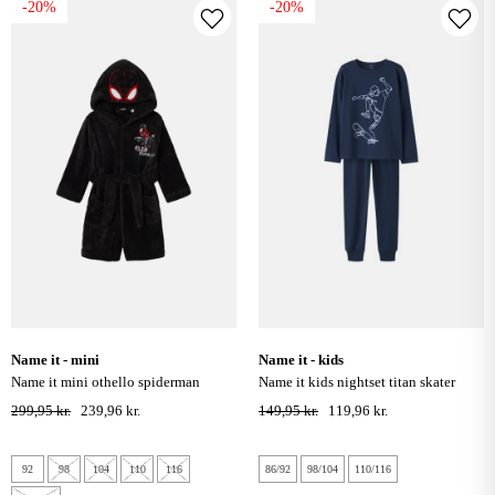
-20%
-20%
name it - mini
name it - kids
name it mini othello spiderman
name it kids nightset titan skater
badekåbe - sort
natsæt - titan
299,95 kr.
239,96 kr.
149,95 kr.
119,96 kr.
92
98
104
110
116
86/92
98/104
110/116