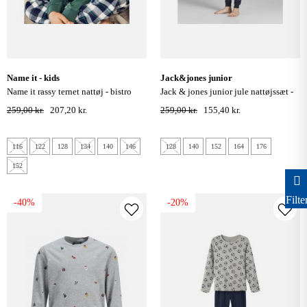
name it - kids
jack&jones junior
name it rassy ternet nattøj - bistro
jack & jones junior jule nattøjssæt -
green
navy
259,00 kr.
207,20 kr.
259,00 kr.
155,40 kr.
116
122
128
134
140
146
128
140
152
164
176
152
Filte
-40%
-20%