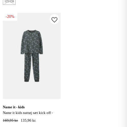
122/128
-20%
name it - kids
name it kids nattøj sæt kick off -
urban chic
169,95 kr.
135,96 kr.