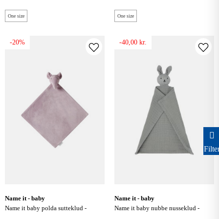
One size
One size
-20%
-40,00 kr.
Filte
name it - baby
name it - baby
name it baby polda sutteklud -
name it baby nubbe nusseklud -
burnished lilac
forest fog