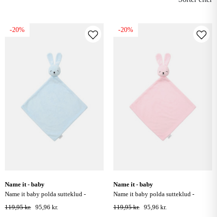
-20%
-20%
name it - baby
name it - baby
name it baby polda sutteklud -
name it baby polda sutteklud -
niagara mist
corsage
119,95 kr.
95,96 kr.
119,95 kr.
95,96 kr.