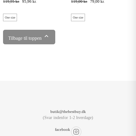
119,95 kr.
95,96 kr.
119,00 kr.
79,00 kr.
One size
One size

Tilbage til toppen
butik@thebestbuy.dk
(Svar indenfor 1-2 hverdage)
facebook