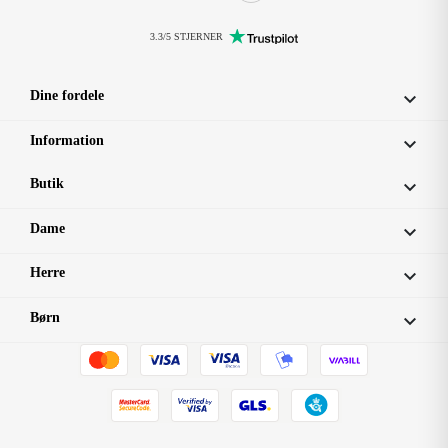
3.3/5 STJERNER
Dine fordele

Information

Butik

Dame

Herre

Børn
