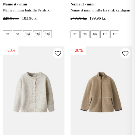
name it - mini
name it - mini
name it mini batrilla l/s strik
name it mini onilla l/s strik cardigan
cardigan - lavender gray
- seal brown
229,95 kr.
183,96 kr.
249,95 kr.
199,96 kr.
92
98
104
110
116
92
98
104
110
116
-20%
-20%