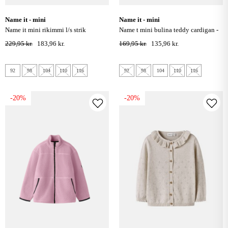
name it - mini
name it - mini
name it mini rikimmi l/s strik
name t mini bulina teddy cardigan -
cardigan - peyote melange
gilded beige
229,95 kr.
183,96 kr.
169,95 kr.
135,96 kr.
92
98
104
110
116
92
98
104
110
116
-20%
-20%