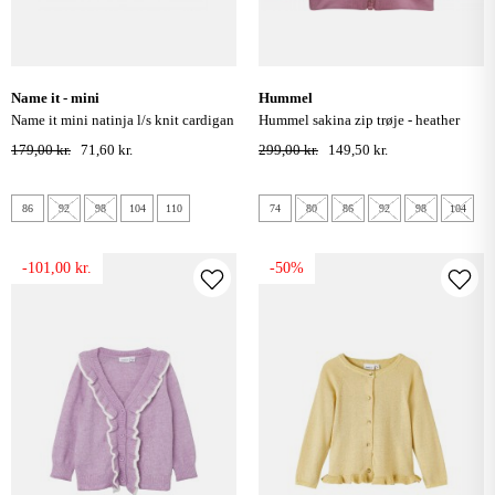
name it - mini
hummel
name it mini natinja l/s knit cardigan
hummel sakina zip trøje - heather
rose
179,00 kr.
71,60 kr.
299,00 kr.
149,50 kr.
86
92
98
104
110
74
80
86
92
98
104
-101,00 kr.
-50%