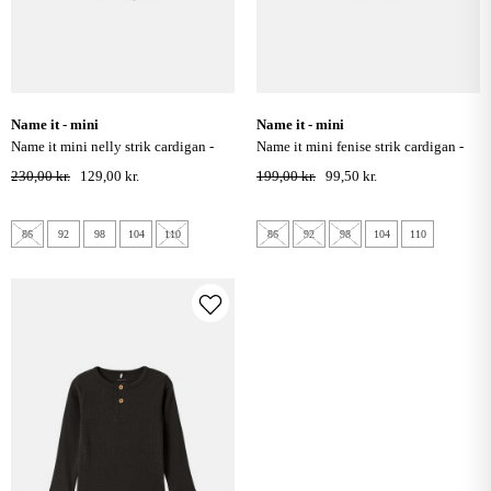
name it - mini
name it - mini
name it mini nelly strik cardigan -
name it mini fenise strik cardigan -
smokey grape
pineapple slice
230,00 kr.
129,00 kr.
199,00 kr.
99,50 kr.
86
92
98
104
110
86
92
98
104
110