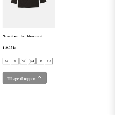
name it mini kab bluse - sort
119,95 kr.
86
92
98
104
110
116

Tilbage til toppen