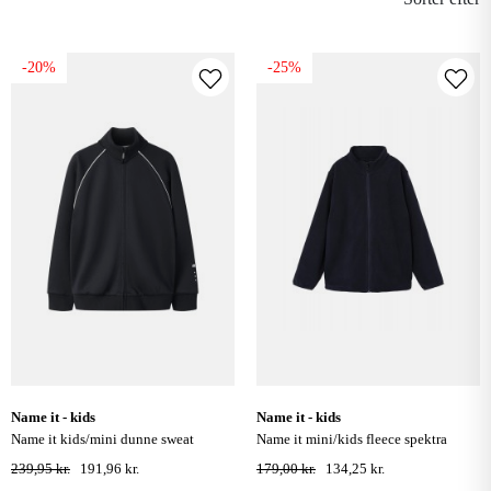
-20%
-25%
name it - kids
name it - kids
name it kids/mini dunne sweat
name it mini/kids fleece spektra
cardigan - sort
cardigan - dark sapphire
239,95 kr.
191,96 kr.
179,00 kr.
134,25 kr.