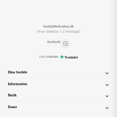
butik@thebestbuy.dk
(Svar indenfor 1-2 hverdage)
facebook
3.3/5 STJERNER
Dine fordele

Information

Butik

Dame
