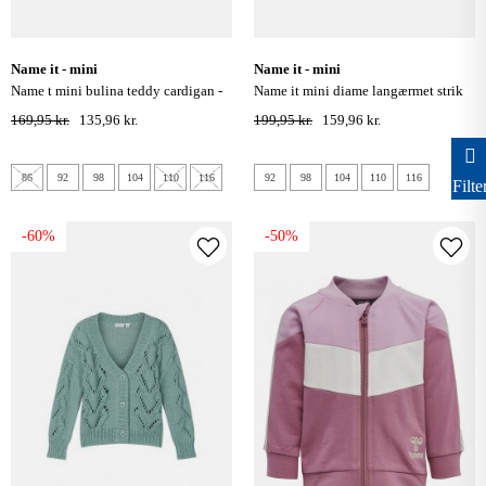
name it - mini
name it - mini
name t mini bulina teddy cardigan -
name it mini diame langærmet strik
mauve mist
cardigan - peyote melange
169,95 kr.
135,96 kr.
199,95 kr.
159,96 kr.
86
92
98
104
110
116
92
98
104
110
116
Filte
-60%
-50%