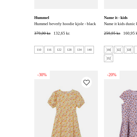
hummel
name it - kids
hummel beverly hoodie kjole - black
name it kids dunic kortærmet kjole -
iris
wild wind
379,00 kr.
132,65 kr.
259,95 kr.
160,95 k
110
116
122
128
134
140
116
122
128
152
-30%
-20%