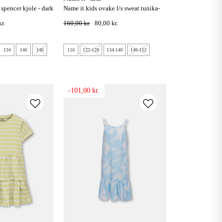
name it kids ovake l/s sweat tunika-
stone gray
r.
160,00 kr.
80,00 kr.
134
140
146
116
122-128
134-140
146-152
-101,00 kr.