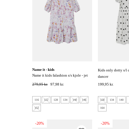
name it - kids
kids only dotty s/l detail kjole - cloud
name it kids falashion s/s kjole - jet
dancer
stream
279,95 kr.
97,98 kr.
199,95 kr.
116
122
128
134
140
146
128
134
140
152
164
-20%
-20%