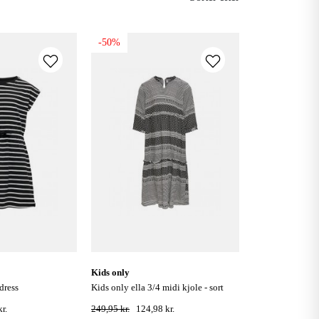
-50%
kids only
 dress
kids only ella 3/4 midi kjole - sort
r.
249,95 kr.
124,98 kr.