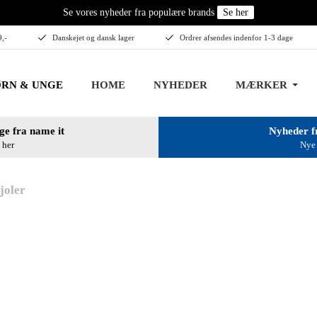
Se vores nyheder fra populære brands
Se her
9,-
Danskejet og dansk lager
Ordrer afsendes indenfor 1-3 dage
RN & UNGE
HOME
NYHEDER
MÆRKER
ge fra name it
Nyheder f
 her
Nye 
joler