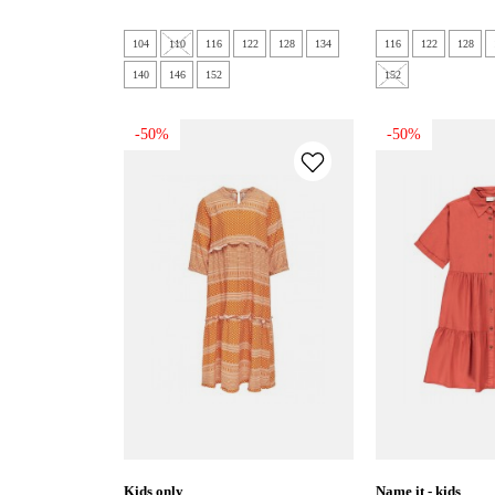
104
110
116
122
128
134
116
122
128
140
146
152
152
-50%
-50%
kids only
name it - kids