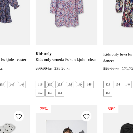
kids only
kids only luva l/s smock kjole - cloud
kids only veneda l/s kort kjole - clear
dancer
sky
r.
299,00 kr.
239,20 kr.
229,00 kr.
171,75
134
140
146
116
122
128
134
140
146
128
134
140
152
158
164
164
-25%
-50%