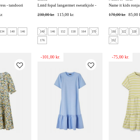
lmtd fopal langærmet sweatkjole -
name it kids ronja spencer kjole - dark
sort
sapphire
r.
230,00 kr.
115,00 kr.
170,00 kr.
85,00 k
134
140
146
140
146
152
158
164
170
116
122
128
176
152
-101,00 kr.
-75,00 kr.