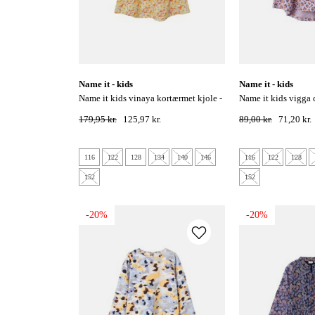
name it - kids
name it - kids
name it kids vinaya kortærmet kjole -
name it kids vigga capsl kjole -
créme de pêche
orchid bloom
179,95 kr.
125,97 kr.
89,00 kr.
71,20 kr.
116
122
128
134
140
146
116
122
128
152
152
-20%
-20%