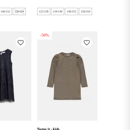
146/152
158/164
122/128
134/140
146/152
158/164
-50%
name it - kids