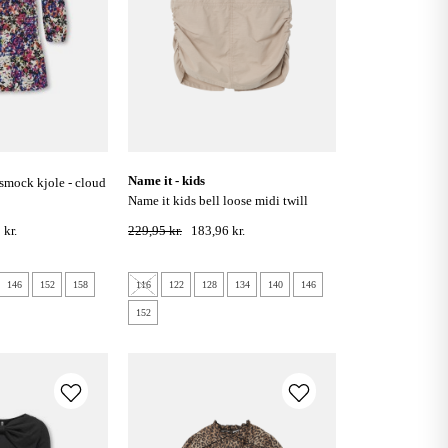
name it - kids
name it kids bell loose midi twill
nederdel - pure cashmere
 kr.
229,95 kr.
183,96 kr.
146
152
158
116
122
128
134
140
146
152