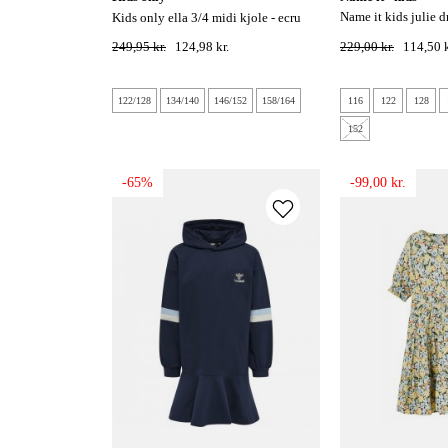
name it kids julie dress - tandoori
kids only ella 3/4 midi kjole - ecru
spice
249,95 kr.
124,98 kr.
229,00 kr.
114,50 k
122/128
134/140
146/152
158/164
116
122
128
152
-65%
-99,00 kr.