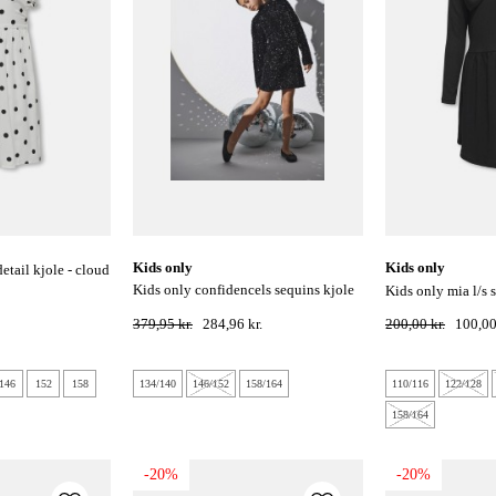
kids only
kids only
kids only confidencels sequins kjole
kids only mia l/s s
jrs - sort
379,95 kr.
284,96 kr.
200,00 kr.
100,00
146
152
158
134/140
146/152
158/164
110/116
122/128
158/164
-20%
-20%