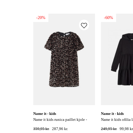
-20%
-60%
name it - kids
name it - kids
name it kids runica paillet kjole -
name it kids ofilia langærmet sweat
copper
hoodie kjole - sort
359,95 kr.
287,96 kr.
249,95 kr.
99,98 kr