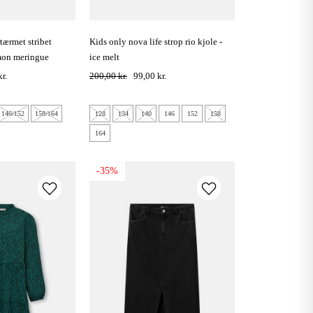
kids only nova life strop rio kjole -
mon meringue
ice melt
r.
200,00 kr.
99,00 kr.
146/152
158/164
128
134
140
146
152
158
164
-35%