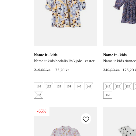
name it - kids
name it - kids
name it kids bodalis l/s kjole - easter
name it kids tirance l/s kjole - easter
egg
egg
219,00 kr.
175,20 kr.
219,00 kr.
175,20 k
116
122
128
134
140
146
116
122
128
152
152
-65%