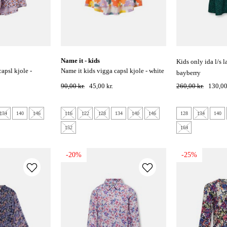
name it - kids
kids only ida l/s lagdelt kjole -
name it kids vigga capsl kjole - white
bayberry
alyssum flower
90,00 kr.
45,00 kr.
260,00 kr.
130,00
134
140
146
116
122
128
134
140
146
128
134
140
152
164
-20%
-25%