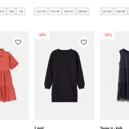
134
140
146
122/128
134/140
146/152
158/164
122/128
134/140
-50%
-50%
lmtd
name it - kids