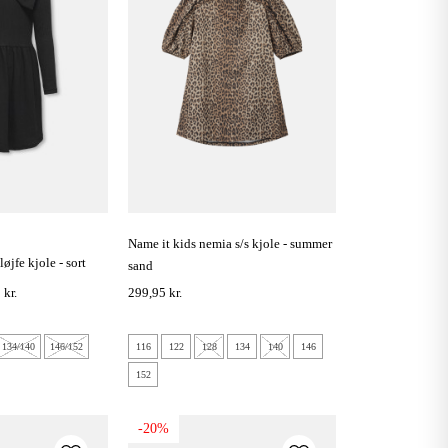
name it kids nemia s/s kjole - summer
løjfe kjole - sort
sand
 kr.
299,95 kr.
134/140
146/152
116
122
128
134
140
146
152
-20%