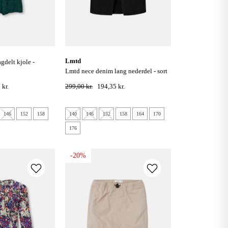
lmtd
lmtd nece denim lang nederdel - sort
denim
 kr.
299,00 kr.
194,35 kr.
146
152
158
140
146
152
158
164
170
176
-20%