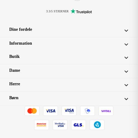
3.3/5 STJERNER
Dine fordele

Information

Butik

Dame

Herre

Børn
