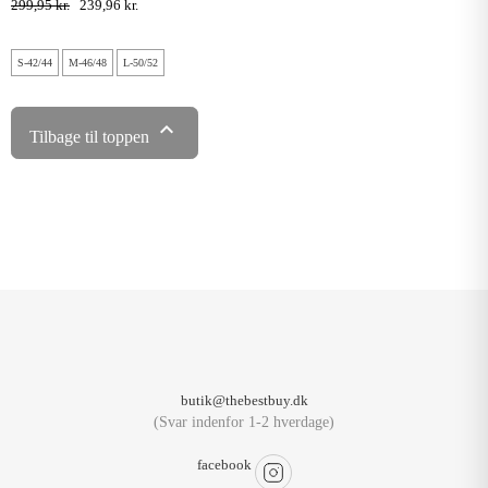
299,95 kr.
239,96 kr.
S-42/44
M-46/48
L-50/52

Tilbage til toppen
butik@thebestbuy.dk
(Svar indenfor 1-2 hverdage)
facebook