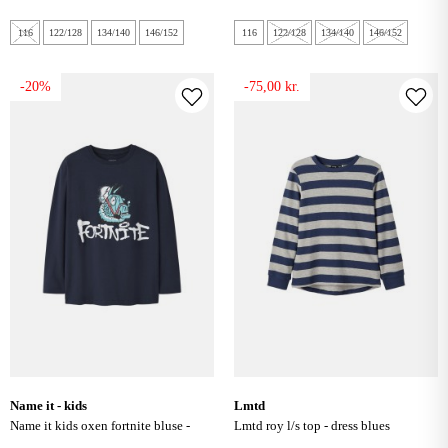
116
122/128
134/140
146/152
116
122/128
134/140
146/152
-20%
-75,00 kr.
name it - kids
lmtd
name it kids oxen fortnite bluse -
lmtd roy l/s top - dress blues
navy blazer