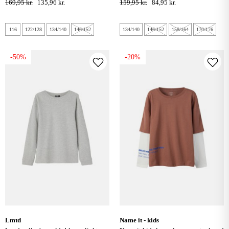
169,95 kr.
135,96 kr.
159,95 kr.
84,95 kr.
116
122/128
134/140
146/152
134/140
146/152
158/164
170/176
-50%
-20%
lmtd
name it - kids