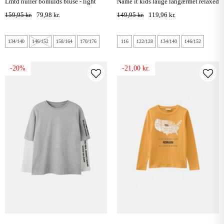
lmtd nuller bomulds bluse - light
name it kids lauge langærmet relaxed
grey
top - imperial topaz
159,95 kr.
79,98 kr.
149,95 kr.
119,96 kr.
134/140
146/152
158/164
170/176
116
122/128
134/140
146/152
-20%
-21,00 kr.