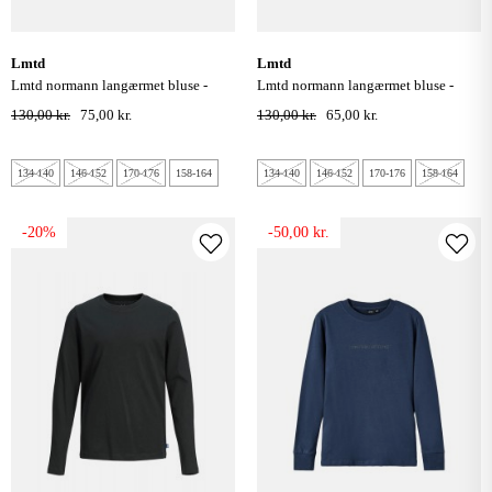
lmtd
lmtd
lmtd normann langærmet bluse -
lmtd normann langærmet bluse -
henna
black
130,00 kr.
75,00 kr.
130,00 kr.
65,00 kr.
134-140
146-152
170-176
158-164
134-140
146-152
170-176
158-164
-20%
-50,00 kr.