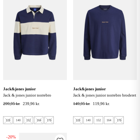
jack&jones junior
jack&jones junior
jack & jones junior norrebro
jack & jones junior norrebro broderet
blocking polo - ocean cavern
bluse - ocean cavern
299,95 kr.
239,96 kr.
149,95 kr.
119,96 kr.
128
140
152
164
176
128
140
152
164
176
-20%