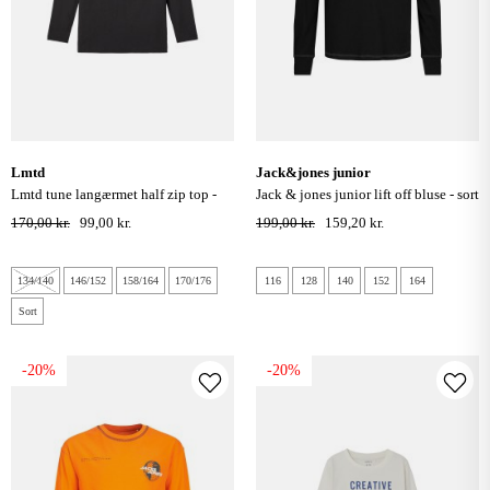
lmtd
jack&jones junior
lmtd tune langærmet half zip top -
jack & jones junior lift off bluse - sort
sort
170,00 kr.
99,00 kr.
199,00 kr.
159,20 kr.
134/140
146/152
158/164
170/176
116
128
140
152
164
Sort
-20%
-20%