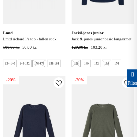
lmtd
jack&jones junior
lmtd richard l/s top - fallen rock
jack & jones junior basic langærmet
bluse - navy blazer
100,00 kr.
50,00 kr.
129,00 kr.
103,20 kr.
134-140
146-152
170-176
158-164
128
140
152
164
176
-20%
-20%
Filte