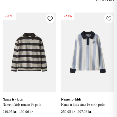
-20%
-20%
name it - kids
name it - kids
name it kids romeo l/s polo -
name it kids sima l/s strik polo -
delicioso
kentucky blue
249,95 kr.
199,96 kr.
259,95 kr.
207,96 kr.