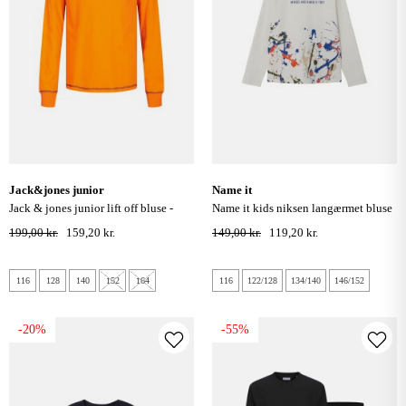
jack&jones junior
name it
jack & jones junior lift off bluse -
name it kids niksen langærmet bluse
exuberance
- jet stream
199,00 kr.
159,20 kr.
149,00 kr.
119,20 kr.
116
128
140
152
164
116
122/128
134/140
146/152
-20%
-55%