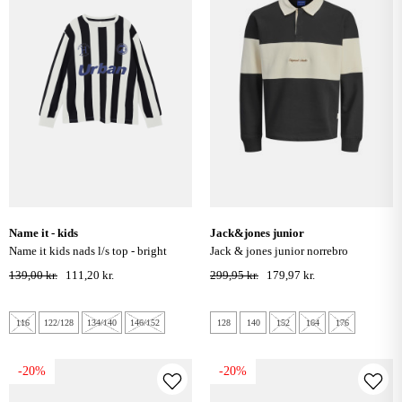
name it - kids
jack&jones junior
name it kids nads l/s top - bright
jack & jones junior norrebro
white
blocking polo - sort
139,00 kr.
111,20 kr.
299,95 kr.
179,97 kr.
116
122/128
134/140
146/152
128
140
152
164
176
-20%
-20%