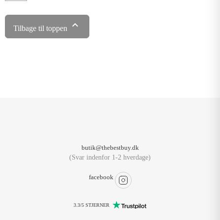

Tilbage til toppen
butik@thebestbuy.dk
(Svar indenfor 1-2 hverdage)
facebook
3.3/5 STJERNER