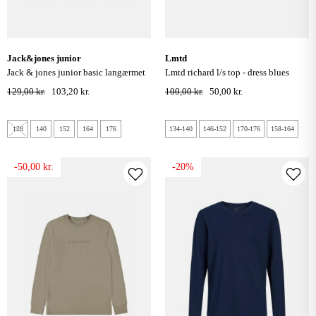
jack&jones junior
lmtd
jack & jones junior basic langærmet
lmtd richard l/s top - dress blues
bluse - sort
129,00 kr.
103,20 kr.
100,00 kr.
50,00 kr.
128
140
152
164
176
134-140
146-152
170-176
158-164
-50,00 kr.
-20%