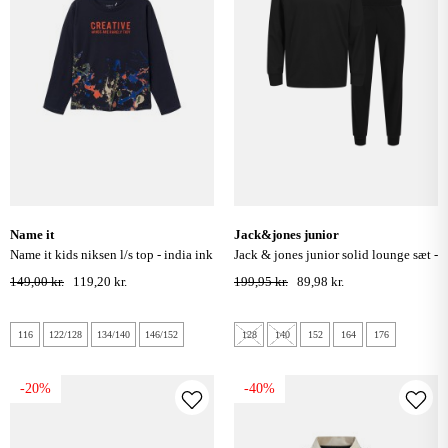
name it
jack&jones junior
name it kids niksen l/s top - india ink
jack & jones junior solid lounge sæt -
sort
149,00 kr.
119,20 kr.
199,95 kr.
89,98 kr.
116
122/128
134/140
146/152
128
140
152
164
176
-20%
-40%