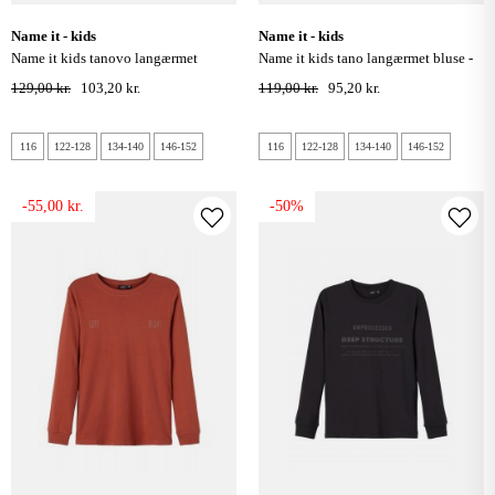
name it - kids
name it - kids
name it kids tanovo langærmet
name it kids tano langærmet bluse -
bomulds bluse - dark sapphire
sort
129,00 kr.
103,20 kr.
119,00 kr.
95,20 kr.
116
122-128
134-140
146-152
116
122-128
134-140
146-152
-55,00 kr.
-50%