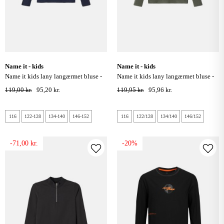
name it - kids
name it - kids
name it kids lany langærmet bluse -
name it kids lany langærmet bluse -
dark sapphire
beetle
119,00 kr.
95,20 kr.
119,95 kr.
95,96 kr.
116
122-128
134-140
146-152
116
122/128
134/140
146/152
-71,00 kr.
-20%