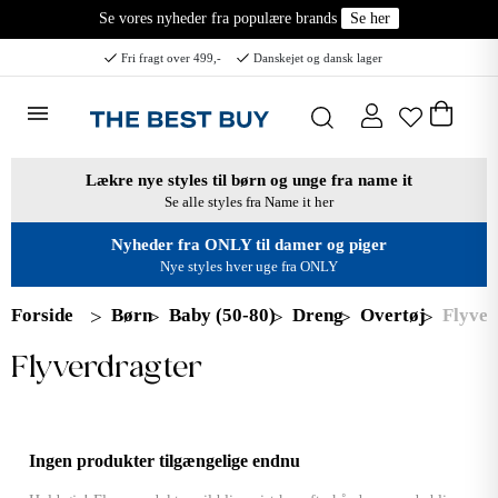
Se vores nyheder fra populære brands
Se her
Fri fragt over 499,-
Danskejet og dansk lager
Lækre nye styles til børn og unge fra name it
Se alle styles fra Name it her
Nyheder fra ONLY til damer og piger
Nye styles hver uge fra ONLY
Forside
Børn
Baby (50-80)
Dreng
Overtøj
Flyver
Flyverdragter
Ingen produkter tilgængelige endnu