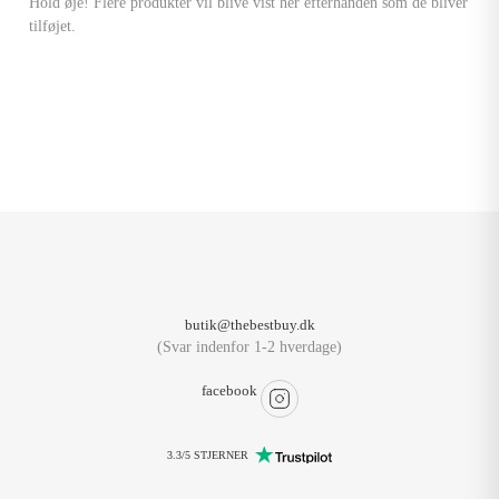
Hold øje! Flere produkter vil blive vist her efterhånden som de bliver
tilføjet.
butik@thebestbuy.dk
(Svar indenfor 1-2 hverdage)
facebook
3.3/5 STJERNER