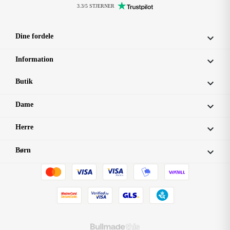
3.3/5 STJERNER
Dine fordele

Information

Butik

Dame

Herre

Børn
