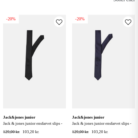
-20%
-20%
jack&jones junior
jack&jones junior
jack & jones junior ensfarvet slips -
jack & jones junior ensfarvet slips -
sort
navy blazer
129,00 kr.
103,20 kr.
129,00 kr.
103,20 kr.