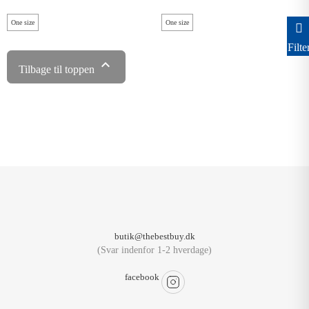
One size
One size
Filte

Tilbage til toppen
butik@thebestbuy.dk
(Svar indenfor 1-2 hverdage)
facebook