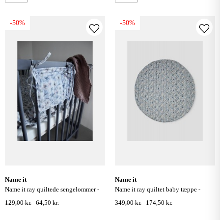
-50%
-50%
name it
name it
name it ray quiltede sengelommer -
name it ray quiltet baby tæppe -
quarry
quarry
129,00 kr.
64,50 kr.
349,00 kr.
174,50 kr.