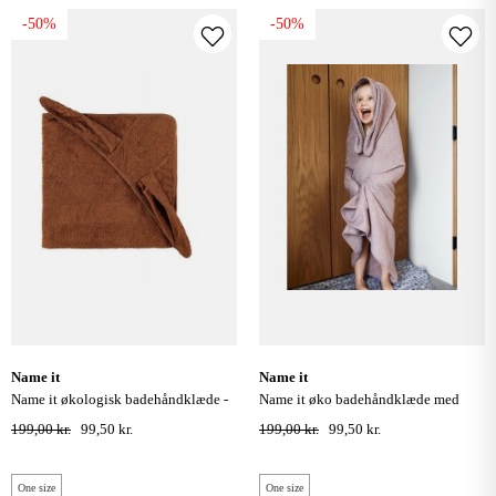
-50%
-50%
name it
name it
name it økologisk badehåndklæde -
name it øko badehåndklæde med
caramel cafè
kaninører - sphinx
199,00 kr.
99,50 kr.
199,00 kr.
99,50 kr.
One size
One size