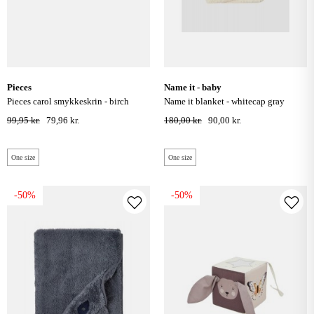
pieces
name it - baby
pieces carol smykkeskrin - birch
name it blanket - whitecap gray
99,95 kr.
79,96 kr.
180,00 kr.
90,00 kr.
One size
One size
-50%
-50%