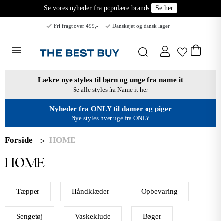
Se vores nyheder fra populære brands
Se her
Fri fragt over 499,-
Danskejet og dansk lager
Lækre nye styles til børn og unge fra name it
Se alle styles fra Name it her
Nyheder fra ONLY til damer og piger
Nye styles hver uge fra ONLY
Forside
HOME
HOME
Tæpper
Håndklæder
Opbevaring
Sengetøj
Vaskeklude
Bøger