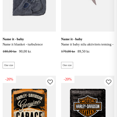
name it - baby
name it - baby
name it blanket - turbulence
name it baby nilu aktivitets terning -
jet stream
180,00 kr.
90,00 kr.
179,00 kr.
89,50 kr.
One size
One size
-20%
-20%