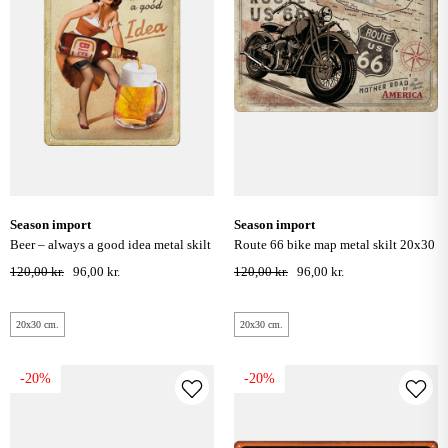
season import
season import
beer – always a good idea metal skilt
route 66 bike map metal skilt 20x30
20x30 cm. special edition
cm.
120,00 kr.
96,00 kr.
120,00 kr.
96,00 kr.
20x30 cm.
20x30 cm.
-20%
-20%