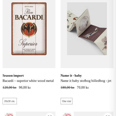
season import
name it - baby
bacardi – superior white wood metal
name it baby stofbog billedbog - jet
skilt 20x30 cm.
stream
120,00 kr.
96,00 kr.
180,00 kr.
70,00 kr.
20x30 cm.
One size
-50%
-50%