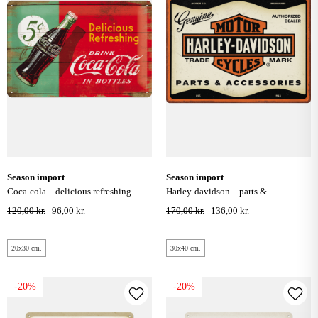
season import
season import
coca-cola – delicious refreshing
harley-davidson – parts &
green metal skilt 20x30 cm.
accessories metal skilt 30x40 cm.
120,00 kr.
96,00 kr.
170,00 kr.
136,00 kr.
20x30 cm.
30x40 cm.
-20%
-20%