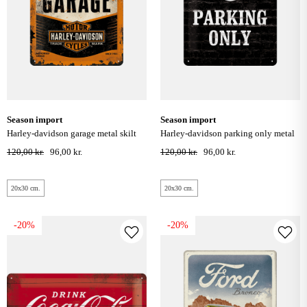
season import
season import
harley-davidson garage metal skilt
harley-davidson parking only metal
20x30 cm.
skilt 20x30 cm.
120,00 kr.
96,00 kr.
120,00 kr.
96,00 kr.
20x30 cm.
20x30 cm.
-20%
-20%