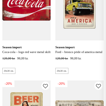
season import
season import
coca-cola – logo red wave metal skilt
ford – bronco pride of america metal
20x30 cm.
skilt 20x30 cm.
120,00 kr.
96,00 kr.
120,00 kr.
96,00 kr.
20x30 cm.
20x30 cm.
-20%
-20%