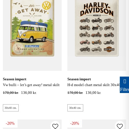
season import
season import
vw bulli – let’s get away! metal skilt
h-d model chart metal skilt 30x40
Filte
30x40 cm.
cm.
170,00 kr.
136,00 kr.
170,00 kr.
136,00 kr.
30x40 cm.
30x40 cm.
-20%
-20%