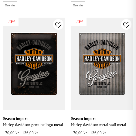
One size
One size
-20%
-20%
season import
season import
harley-davidson genuine logo metal
harley-davidson metal wall metal
skilt 30x40 cm.
skilt 30x40 cm.
170,00 kr.
136,00 kr.
170,00 kr.
136,00 kr.