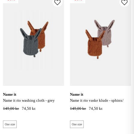
name it
name it
name it rio washing cloth - grey
name it rio vaske klude - sphinx/
/brown
brown
149,00 kr.
74,50 kr.
149,00 kr.
74,50 kr.
One size
One size