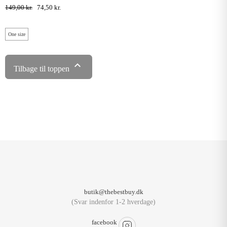
149,00 kr.
74,50 kr.
One size

Tilbage til toppen
butik@thebestbuy.dk
(Svar indenfor 1-2 hverdage)
facebook