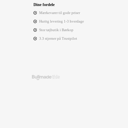
Dine fordele
Mærkevarer til gode priser
Huritg levering 1-3 hverdage
Stor tøjbutik i Børkop
3.3 stjerner på Trustpilot