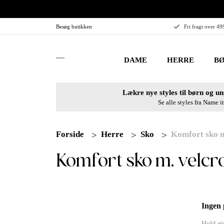
Besøg butikken
Fri fragt over 49
DAME
HERRE
BØ
Lækre nye styles til børn og un
Se alle styles fra Name it
Forside
Herre
Sko
Komfort sko m
Komfort sko m. velcr
Ingen 
Hold øje