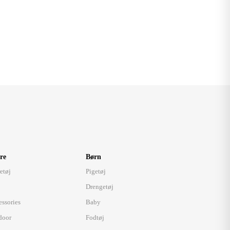
re
Børn
etøj
Pigetøj
Drengetøj
essories
Baby
door
Fodtøj