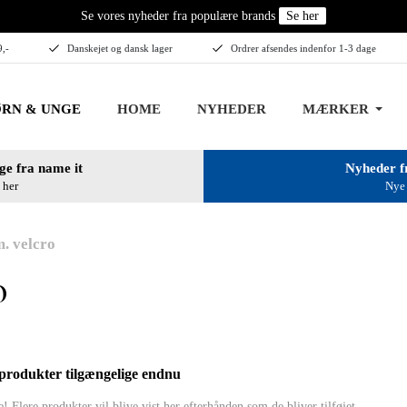
Se vores nyheder fra populære brands
Se her
9,-
Danskejet og dansk lager
Ordrer afsendes indenfor 1-3 dage
RN & UNGE
HOME
NYHEDER
MÆRKER
ge fra name it
Nyheder f
 her
Nye 
. velcro
o
produkter tilgængelige endnu
! Flere produkter vil blive vist her efterhånden som de bliver tilføjet.