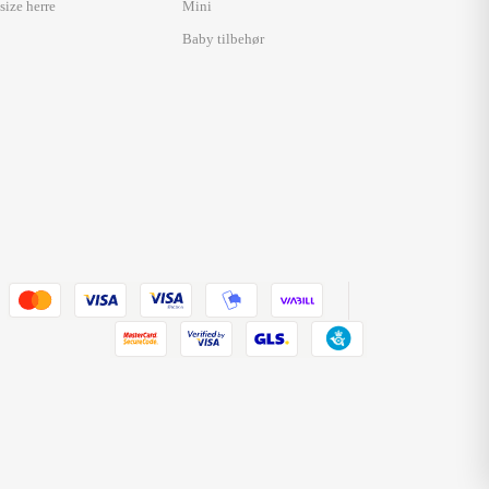
size herre
Mini
Baby tilbehør