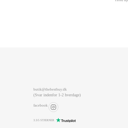
butik@thebestbuy.dk
(Svar indenfor 1-2 hverdage)
facebook
3.3/5 STJERNER