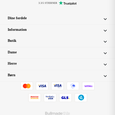
3.3/5 STJERNER
Dine fordele

Information

Butik

Dame

Herre

Børn
