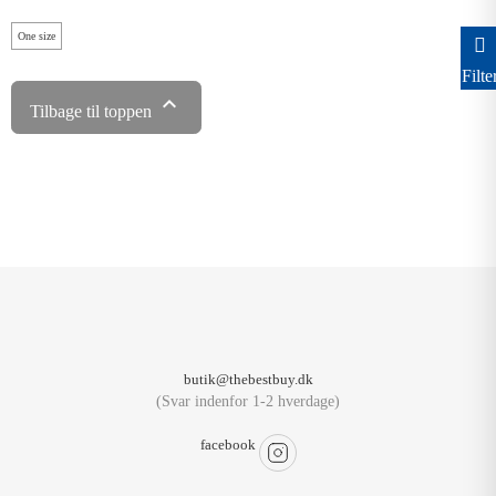
One size
Filte

Tilbage til toppen
butik@thebestbuy.dk
(Svar indenfor 1-2 hverdage)
facebook