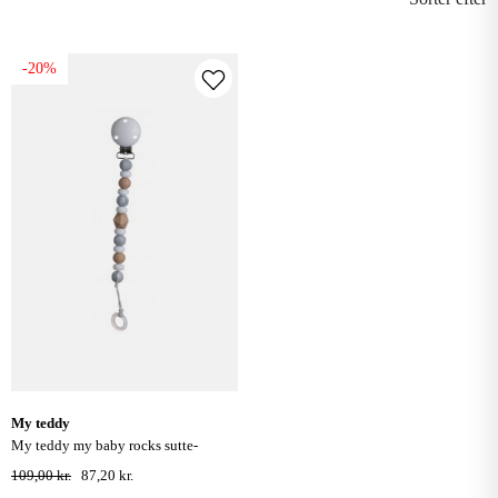
-20%
my teddy
my teddy my baby rocks sutte-
/bidekæde - beige, hvid og marmor
109,00 kr.
87,20 kr.