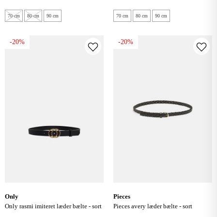
70 cm
80 cm
90 cm
70 cm
80 cm
90 cm
-20%
-20%
only
pieces
only rasmi imiteret læder bælte - sort
pieces avery læder bælte - sort
/ shiny gold buckle