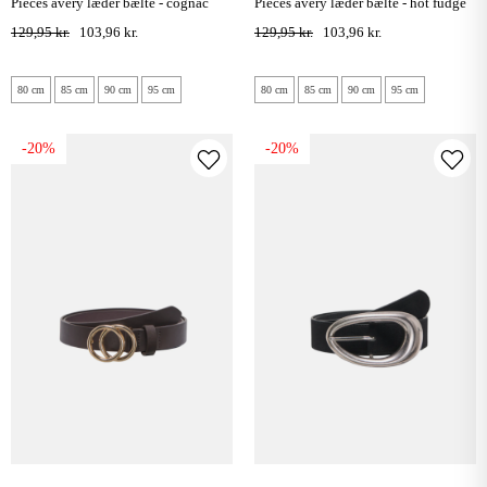
pieces avery læder bælte - cognac
pieces avery læder bælte - hot fudge
129,95 kr.
103,96 kr.
129,95 kr.
103,96 kr.
80 cm
85 cm
90 cm
95 cm
80 cm
85 cm
90 cm
95 cm
-20%
-20%