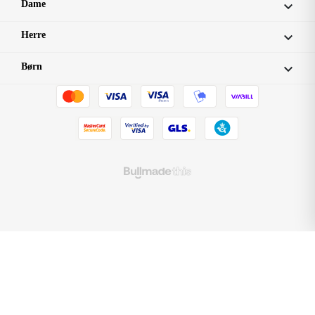
Dame

Herre

Børn
