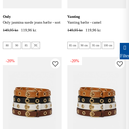
only
vanting
only jasmina suede jeans bælte - sort
vanting bælte - camel
149,95 kr.
119,96 kr.
149,95 kr.
119,96 kr.
80
90
85
95
85 cm
90 cm
95 cm
100 cm
Filte
-20%
-20%