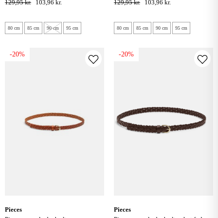
129,95 kr.
103,96 kr.
129,95 kr.
103,96 kr.
80 cm
85 cm
90 cm
95 cm
80 cm
85 cm
90 cm
95 cm
-20%
-20%
pieces
pieces