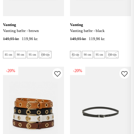
vanting
vanting
vanting bælte - brown
vanting bælte - black
149,95 kr.
119,96 kr.
149,95 kr.
119,96 kr.
85 cm
90 cm
95 cm
100 cm
85 cm
90 cm
95 cm
100 cm
-20%
-20%