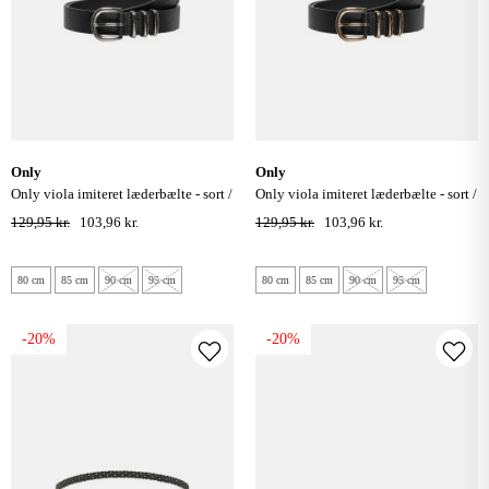
only
only
only viola imiteret læderbælte - sort /
only viola imiteret læderbælte - sort /
silver metal
gold metal
129,95 kr.
103,96 kr.
129,95 kr.
103,96 kr.
80 cm
85 cm
90 cm
95 cm
80 cm
85 cm
90 cm
95 cm
-20%
-20%