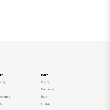
re
Børn
etøj
Pigetøj
Drengetøj
essories
Baby
door
Fodtøj