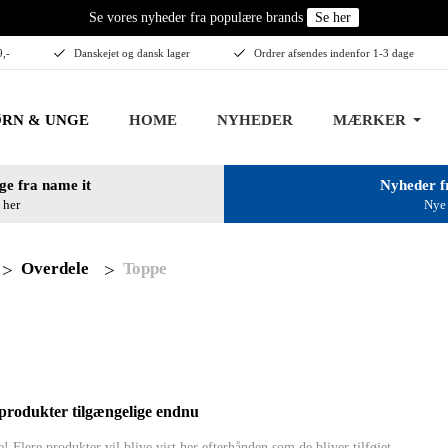
Se vores nyheder fra populære brands
Se her
9,-
Danskejet og dansk lager
Ordrer afsendes indenfor 1-3 dage
RN & UNGE
HOME
NYHEDER
MÆRKER
ge fra name it
Nyheder f
 her
Nye 
Overdele
Toppe
produkter tilgængelige endnu
! Flere produkter vil blive vist her efterhånden som de bliver tilføjet.