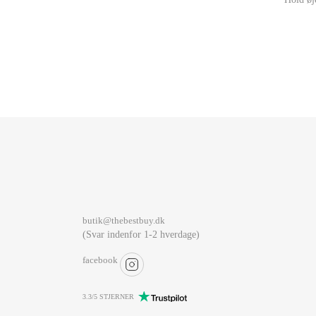
butik@thebestbuy.dk
(Svar indenfor 1-2 hverdage)
facebook
3.3/5 STJERNER