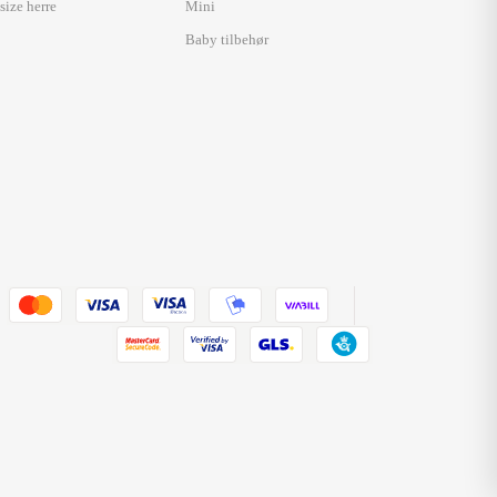
size herre
Mini
Baby tilbehør