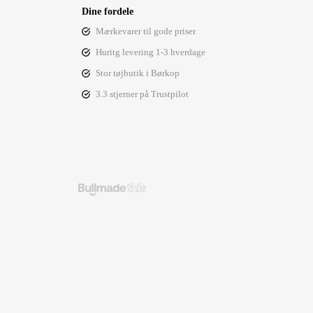
Dine fordele
Mærkevarer til gode priser
Huritg levering 1-3 hverdage
Stor tøjbutik i Børkop
3.3 stjerner på Trustpilot