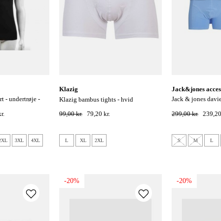
klazig
jack&jones acces
jack & jones davie trunks 5-pak - dark
klazig bambus tights - hvid
grey melange
r.
99,00 kr.
79,20 kr.
299,00 kr.
239,20
2XL
3XL
4XL
L
XL
2XL
S
M
L
-20%
-20%