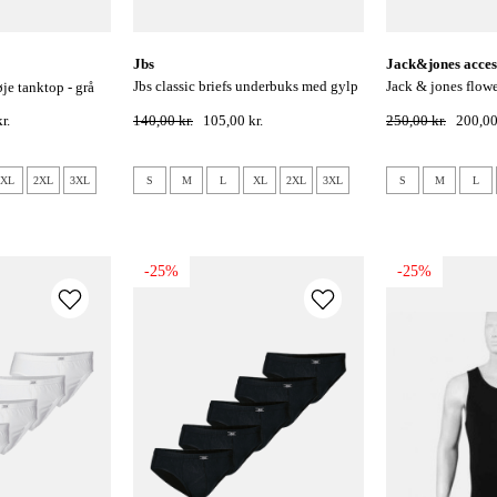
jbs
jack&jones acces
jbs classic briefs underbuks med gylp
jack & jones flower bird 3-pak
je tanktop - grå
- sort
boxershorts - surf
r.
140,00 kr.
105,00 kr.
250,00 kr.
200,00
XL
2XL
3XL
S
M
L
XL
2XL
3XL
S
M
L
-25%
-25%