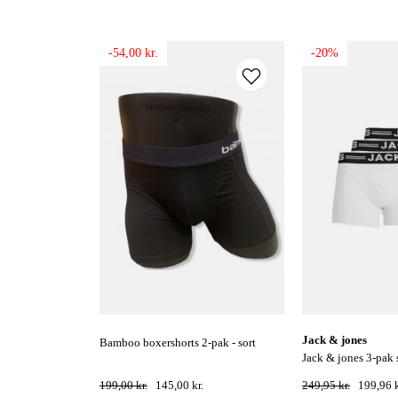
-54,00 kr.
-20%
jack & jones
bamboo boxershorts 2-pak - sort
jack & jones 3-pak sense boksershorts
- hvid
199,00 kr.
145,00 kr.
249,95 kr.
199,96 k