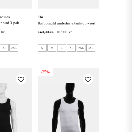
sories
jbs
jbs bomuld undertrøje tanktop - sort
 the web
 kr.
140,00 kr.
105,00 kr.
XL
2XL
S
M
L
XL
2XL
3XL
-25%