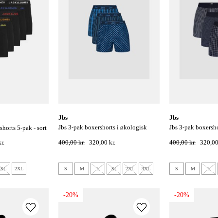
jbs
jbs
jbs 3-pak boxershorts i økologisk
jbs 3-pak boxershorts i økologisk
shorts 5-pak - sort
bomuld - blåt print
bomuld - multifar
r.
400,00 kr.
320,00 kr.
400,00 kr.
320,00
XL
2XL
S
M
L
XL
2XL
3XL
S
M
L
-20%
-20%