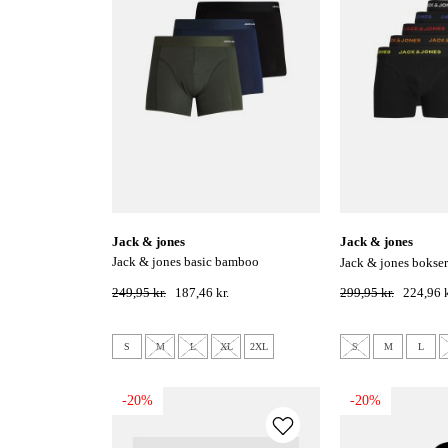
jack & jones
jack & jones
jack & jones basic bamboo
jack & jones bokser
boxershorts 3-pak - forest night
249,95 kr.
187,46 kr.
299,95 kr.
224,96 k
S
M
L
XL
2XL
S
M
L
-20%
-20%