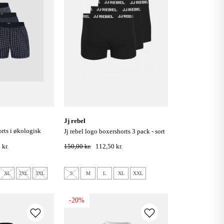
jj rebel
jj rebel logo boxershorts 3 pack - sort
vet
 kr.
150,00 kr.
112,50 kr.
XL
2XL
3XL
S
M
L
XL
XXL
-20%