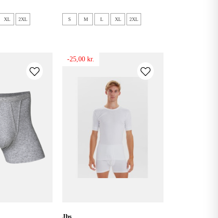
XL
2XL
S
M
L
XL
2XL
-25,00 kr.
jbs