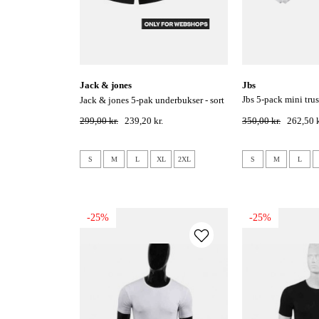
jack & jones
jbs
jbs 5-pack mini trusser økologisk
jack & jones 5-pak underbukser - sort
bomuld - hvid
299,00 kr.
239,20 kr.
350,00 kr.
262,50 k
S
M
L
XL
2XL
S
M
L
-25%
-25%