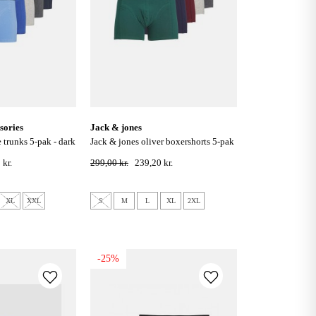
sories
jack & jones
jack & jones oliver boxershorts 5-pak
- dark grey melange
 kr.
299,00 kr.
239,20 kr.
XL
XXL
S
M
L
XL
2XL
-25%