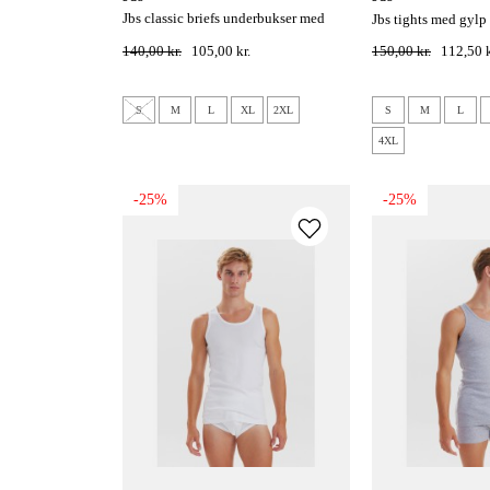
jbs classic briefs underbukser med
jbs tights med gylp
gylp - grå
140,00 kr.
105,00 kr.
150,00 kr.
112,50 k
S
M
L
XL
2XL
S
M
L
4XL
-25%
-25%