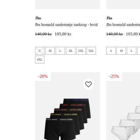
jbs
jbs
jbs bomuld undertrøje tanktop - hvid
jbs bomuld undertrø
140,00 kr.
105,00 kr.
140,00 kr.
105,00 k
S
M
L
XL
2XL
3XL
S
M
L
4XL
-20%
-25%