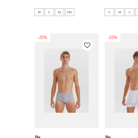
M
L
XL
2XL
S
M
L
-25%
-25%
jbs
jbs