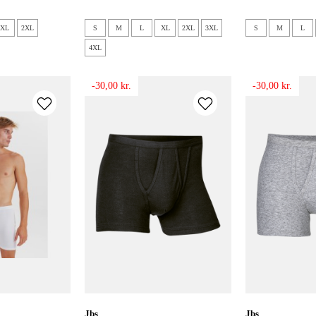
XL
2XL
S
M
L
XL
2XL
3XL
S
M
L
4XL
-30,00 kr.
-30,00 kr.
jbs
jbs