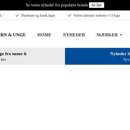
Se vores nyheder fra populære brands
Se her
9,-
Danskejet og dansk lager
Ordrer afsendes indenfor 1-3 dage
RN & UNGE
HOME
NYHEDER
MÆRKER
ge fra name it
Nyheder f
 her
Nye 