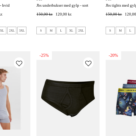
 - hvid
jbs underbukser med gylp - sort
jbs tights med gyl
r.
150,00 kr.
120,00 kr.
150,00 kr.
120,00
XL
2XL
3XL
S
M
L
XL
2XL
S
M
L
-25%
-20%