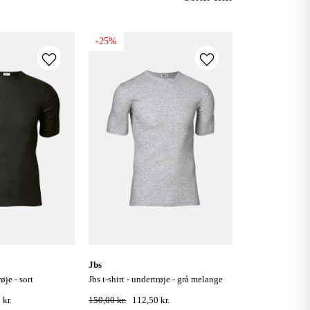
-25%
jbs
røje - sort
jbs t-shirt - undertrøje - grå melange
 kr.
150,00 kr.
112,50 kr.