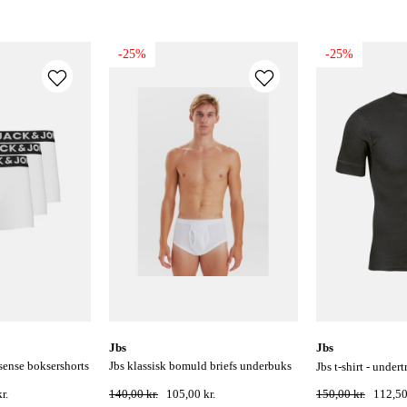
-25%
-25%
jbs
jbs
jbs klassisk bomuld briefs underbuks
jbs t-shirt - undert
med gylp - hvid
r.
140,00 kr.
105,00 kr.
150,00 kr.
112,50