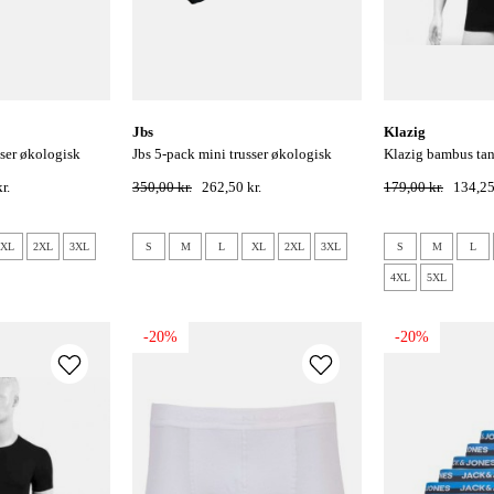
jbs
klazig
jbs 5-pack mini trusser økologisk
klazig bambus tanktop undertrøje -
bomuld - sort
sort
r.
350,00 kr.
262,50 kr.
179,00 kr.
134,25
XL
2XL
3XL
S
M
L
XL
2XL
3XL
S
M
L
4XL
5XL
-20%
-20%