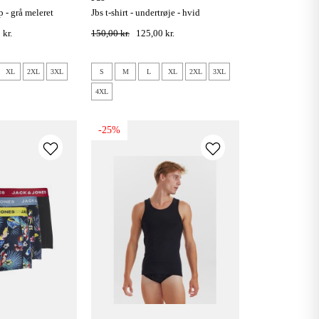
p - grå meleret
jbs t-shirt - undertrøje - hvid
 kr.
150,00 kr.
125,00 kr.
XL
2XL
3XL
S
M
L
XL
2XL
3XL
4XL
-25%