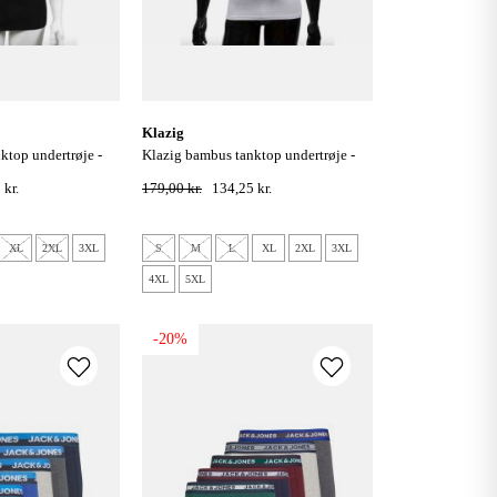
klazig
klazig bambus tanktop undertrøje -
hvid
 kr.
179,00 kr.
134,25 kr.
XL
2XL
3XL
S
M
L
XL
2XL
3XL
4XL
5XL
-20%