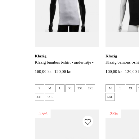
klazig
klazig
klazig bambus t-shirt - undertrøje -
klazig bambus t-shirt - undertrøje -
hvid
sort
160,00 kr.
120,00 kr.
160,00 kr.
120,00 k
S
M
L
XL
2XL
3XL
M
L
XL
4XL
5XL
5XL
-25%
-25%