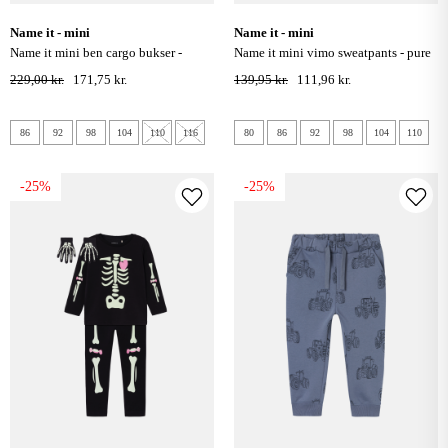
name it - mini
name it - mini
name it mini ben cargo bukser -
name it mini vimo sweatpants - pure
incense
cashmere
229,00 kr.
171,75 kr.
139,95 kr.
111,96 kr.
86
92
98
104
110
116
80
86
92
98
104
110
-25%
-25%