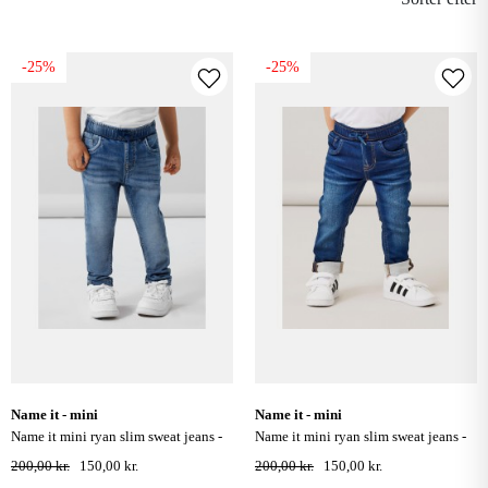
-25%
-25%
name it - mini
name it - mini
name it mini ryan slim sweat jeans -
name it mini ryan slim sweat jeans -
medium blue denim
dark blue denim
200,00 kr.
150,00 kr.
200,00 kr.
150,00 kr.