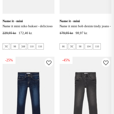
name it - mini
name it - mini
name it mini niko bukser - delicioso
name it mini bob denim tindy jeans -
medium blue denim
229,95 kr.
172,46 kr.
179,95 kr.
98,97 kr.
92
98
104
110
116
86
92
98
104
110
-25%
-45%