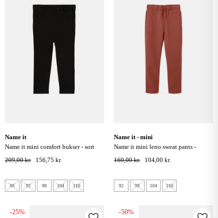
name it
name it - mini
name it mini comfort bukser - sort
name it mini leno sweat pants -
meple syrup
209,00 kr.
156,75 kr.
160,00 kr.
104,00 kr.
86
92
98
104
110
92
98
104
110
-25%
-50%