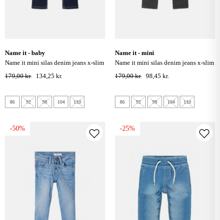
name it - baby
name it - mini
name it mini silas denim jeans x-slim
name it mini silas denim jeans x-slim
- dark blue denim
- black denim
179,00 kr.
134,25 kr.
179,00 kr.
98,45 kr.
86
92
98
104
110
86
92
98
104
110
-50%
-25%