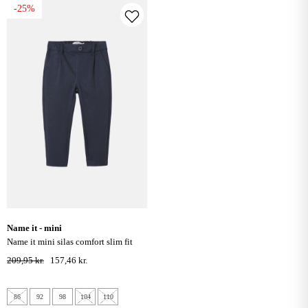
-25%
name it - mini
name it mini silas comfort slim fit
bukser - navy blazer
209,95 kr.
157,46 kr.
86
92
98
104
110