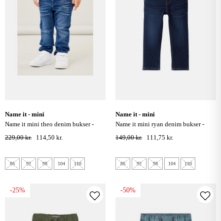
name it - mini
name it - mini
name it mini theo denim bukser -
name it mini ryan denim bukser -
dark blue denim
dark blue denim
229,00 kr.
114,50 kr.
149,00 kr.
111,75 kr.
86
92
98
104
110
86
92
98
104
110
-25%
-50%