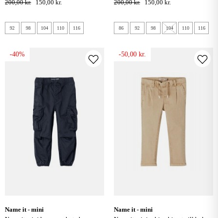
200,00 kr.
150,00 kr.
200,00 kr.
150,00 kr.
92
98
104
110
116
86
92
98
104
110
116
-40%
-50,00 kr.
name it - mini
name it - mini