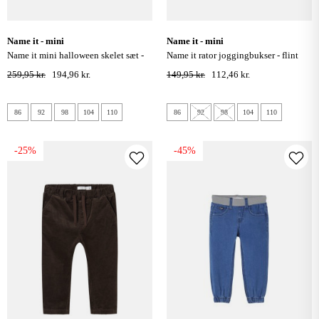
name it - mini
name it - mini
name it mini halloween skelet sæt -
name it rator joggingbukser - flint
sort
stone
259,95 kr.
194,96 kr.
149,95 kr.
112,46 kr.
86
92
98
104
110
86
92
98
104
110
-25%
-45%