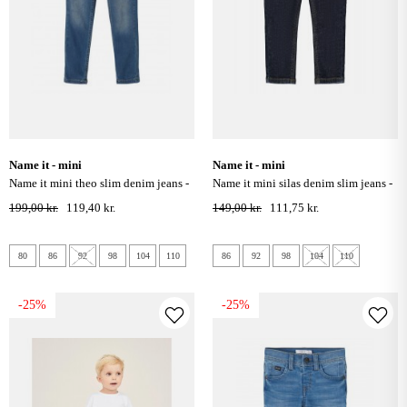
name it - mini
name it - mini
name it mini theo slim denim jeans -
name it mini silas denim slim jeans -
dark blue denim
dark blue denim
199,00 kr.
119,40 kr.
149,00 kr.
111,75 kr.
80
86
92
98
104
110
86
92
98
104
110
-25%
-25%