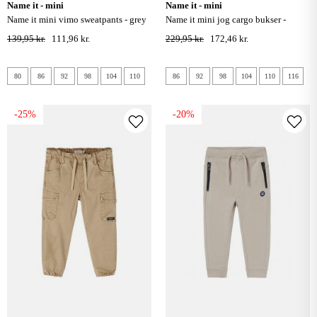
name it - mini
name it - mini
name it mini vimo sweatpants - grey
name it mini jog cargo bukser -
melange
chestnut
139,95 kr.
111,96 kr.
229,95 kr.
172,46 kr.
80
86
92
98
104
110
86
92
98
104
110
116
-25%
-20%