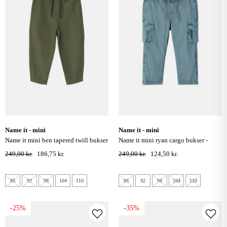
name it - mini
name it - mini
name it mini ben tapered twill bukser
name it mini ryan cargo bukser -
- four leaf clover
stormy weather
249,00 kr.
186,75 kr.
249,00 kr.
124,50 kr.
86
92
98
104
110
86
92
98
104
110
-25%
-35%