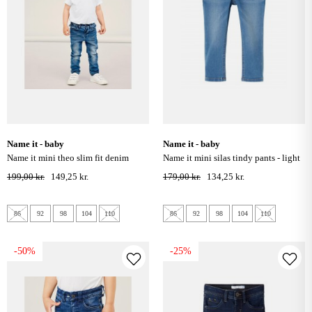
name it - baby
name it - baby
name it mini theo slim fit denim
name it mini silas tindy pants - light
bukser - medium blue denim
blue denim
199,00 kr.
149,25 kr.
179,00 kr.
134,25 kr.
86
92
98
104
110
86
92
98
104
110
-50%
-25%