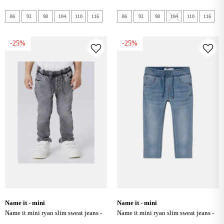
86
92
98
104
110
116
86
92
98
104
110
116
-25%
-25%
name it - mini
name it - mini
name it mini ryan slim sweat jeans -
name it mini ryan slim sweat jeans -
grey denim
light blue denim