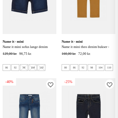
name it - mini
name it - mini
name it mini sofus lange denim
name it mini theo denim bukser -
shorts - dark blue denim
curry
129,00 kr.
96,75 kr.
160,00 kr.
72,00 kr.
86
92
98
104
110
80
86
92
98
104
110
-40%
-25%