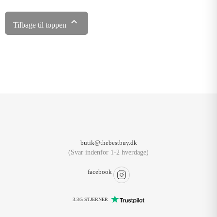

Tilbage til toppen
butik@thebestbuy.dk
(Svar indenfor 1-2 hverdage)
facebook
3.3/5 STJERNER