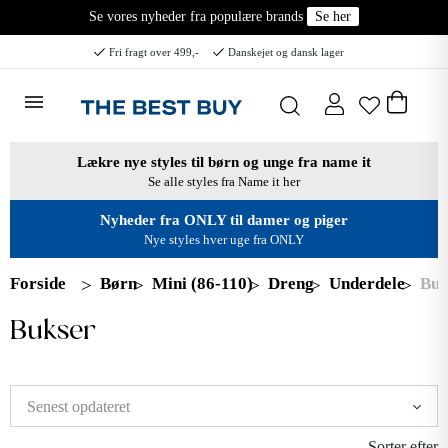
Se vores nyheder fra populære brands
Se her
Fri fragt over 499,-
Danskejet og dansk lager
Lækre nye styles til børn og unge fra name it
Se alle styles fra Name it her
Nyheder fra ONLY til damer og piger
Nye styles hver uge fra ONLY
Forside
Børn
Mini (86-110)
Dreng
Underdele
Buk
Bukser
Sorter efter