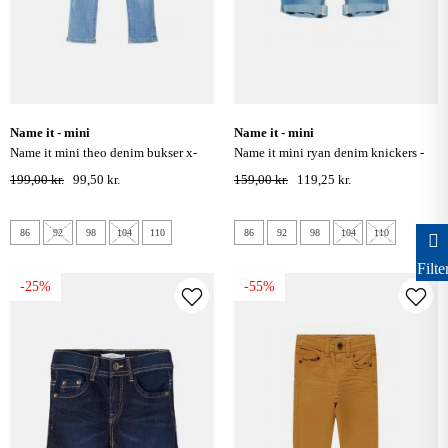
name it - mini
name it - mini
name it mini theo denim bukser x-
name it mini ryan denim knickers -
slim fit - medium blue denim
light blue denim
199,00 kr.
99,50 kr.
159,00 kr.
119,25 kr.
86
92
98
104
110
86
92
98
104
110
Filte
-25%
-55%