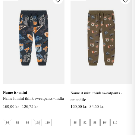
name it - mini
name it mini think sweatpants -
name it mini think sweatpants - india
crocodile
ink
169,00 kr.
126,75 kr.
169,00 kr.
84,50 kr.
86
92
98
104
110
86
92
98
104
110