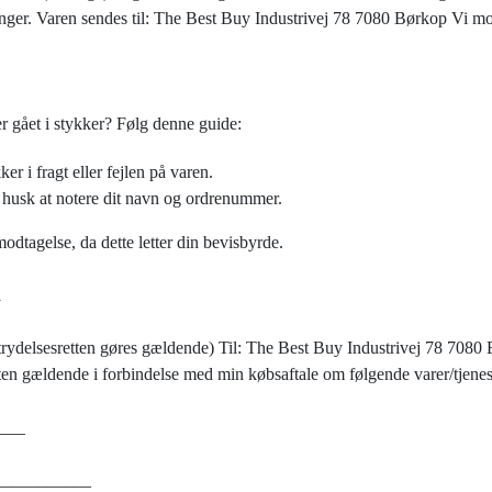
ninger. Varen sendes til: The Best Buy Industrivej 78 7080 Børkop Vi mo
er gået i stykker? Følg denne guide:
ker i fragt eller fejlen på varen.
husk at notere dit navn og ordrenummer.
 modtagelse, da dette letter din bevisbyrde.
R
trydelsesretten gøres gældende) Til: The Best Buy Industrivej 78 7080 
tten gældende i forbindelse med min købsaftale om følgende varer/tjenes
____
____________