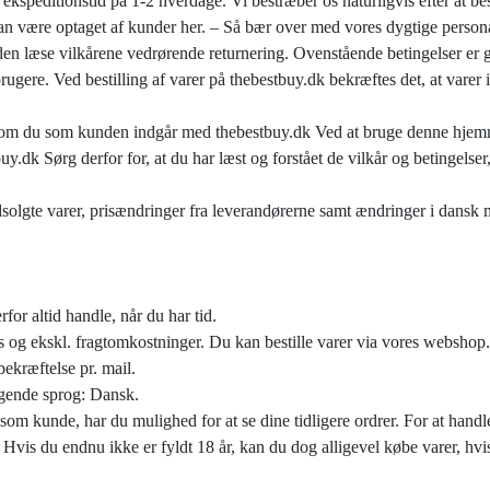
kspeditionstid på 1-2 hverdage. Vi bestræber os naturligvis efter at bes
kan være optaget af kunder her. – Så bær over med vores dygtige personal
den læse vilkårene vedrørende returnering. Ovenstående betingelser er 
rugere. Ved bestilling af varer på thebestbuy.dk bekræftes det, at varer
som du som kunden indgår med thebestbuy.dk Ved at bruge denne hjemmes
uy.dk Sørg derfor for, at du har læst og forstået de vilkår og betingelse
, udsolgte varer, prisændringer fra leverandørerne samt ændringer i dansk 
for altid handle, når du har tid.
 og ekskl. fragtomkostninger. Du kan bestille varer via vores webshop.
ekræftelse pr. mail.
lgende sprog: Dansk.
som kunde, har du mulighed for at se dine tidligere ordrer. For at handl
. Hvis du endnu ikke er fyldt 18 år, kan du dog alligevel købe varer, hv