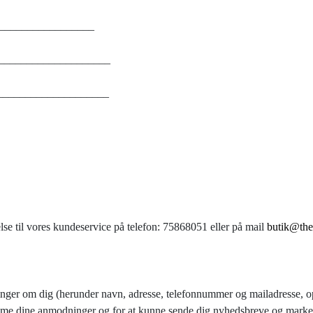
__________________
______________________
________________________
else til vores kundeservice på telefon: 75868051 eller på mail
butik@the
nger om dig (herunder navn, adresse, telefonnummer og mailadresse, op
mme dine anmodninger og for at kunne sende dig nyhedsbreve og markeds