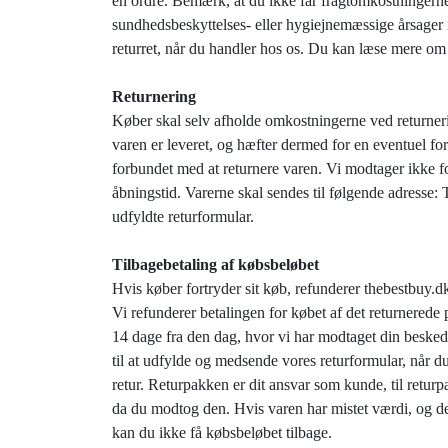
én ordre. Bemærk, at du ikke får fragtomkostningerne r
sundhedsbeskyttelses- eller hygiejnemæssige årsager i
returret, når du handler hos os. Du kan læse mere om 
Returnering
Køber skal selv afholde omkostningerne ved returnerin
varen er leveret, og hæfter dermed for en eventuel fo
forbundet med at returnere varen. Vi modtager ikke fo
åbningstid. Varerne skal sendes til følgende adresse
udfyldte returformular.
Tilbagebetaling af købsbeløbet
Hvis køber fortryder sit køb, refunderer thebestbuy.dk
Vi refunderer betalingen for købet af det returnerede
14 dage fra den dag, hvor vi har modtaget din besked
til at udfylde og medsende vores returformular, når du
retur. Returpakken er dit ansvar som kunde, til retur
da du modtog den. Hvis varen har mistet værdi, og det 
kan du ikke få købsbeløbet tilbage.