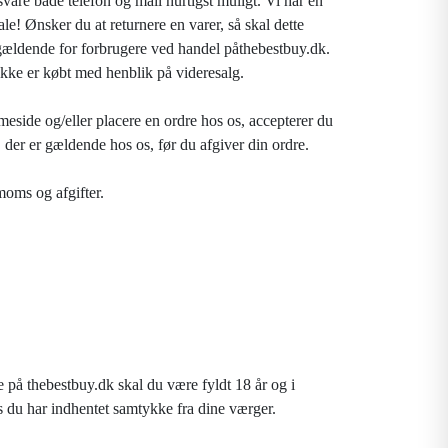
vare både telefon og mail hurtigst muligt. Vi har en
e! Ønsker du at returnere en varer, så skal dette
gældende for forbrugere ved handel påthebestbuy.dk.
 ikke er købt med henblik på videresalg.
ide og/eller placere en ordre hos os, accepterer du
r, der er gældende hos os, før du afgiver din ordre.
moms og afgifter.
e på thebestbuy.dk skal du være fyldt 18 år og i
is du har indhentet samtykke fra dine værger.