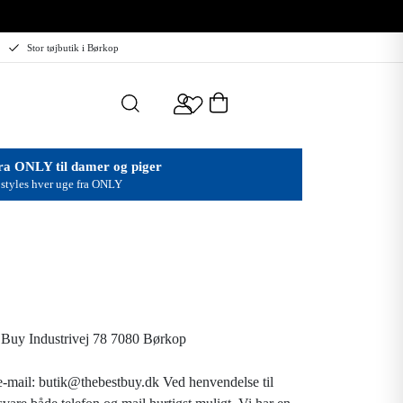
Stor tøjbutik i Børkop
ra ONLY til damer og piger
styles hver uge fra ONLY
 Buy Industrivej 78 7080 Børkop
e-mail: butik@thebestbuy.dk Ved henvendelse til