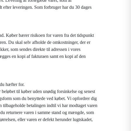
es: Levering af forseglede varer, som af
udt efter leveringen. Som forbruger har du 30 dages
nd. Køber bærer risikoen for varen fra det tidspunkt
aren. Du skal selv afholde de omkostninger, der er
kker, som sendes direkte til adressen i vores
ægges en kopi af fakturaen samt en kopi af den
du hæfter for.
 beløbet til køber uden unødig forsinkelse og senest
ngsform som du benyttede ved købet. Vi opfordrer dig
n tilbageholde betalingen indtil vi har modtaget varen
skal du returnere varen i samme stand og mængde, som
ørrelsen, eller varen er defekt herunder lugtskadet,