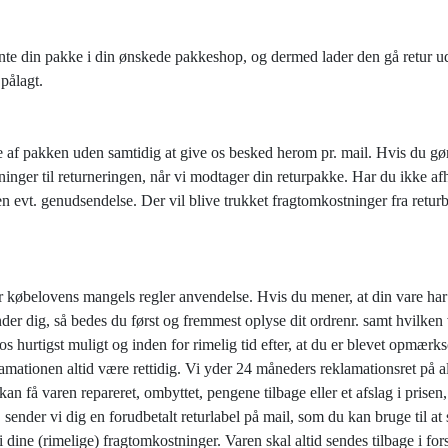
nte din pakke i din ønskede pakkeshop, og dermed lader den gå retur ud
pålagt.
 af pakken uden samtidig at give os besked herom pr. mail. Hvis du gør 
ninger til returneringen, når vi modtager din returpakke. Har du ikke afhe
 evt. genudsendelse. Der vil blive trukket fragtomkostninger fra retur
 købelovens mangels regler anvendelse. Hvis du mener, at din vare har e
 dig, så bedes du først og fremmest oplyse dit ordrenr. samt hvilken va
os hurtigst muligt og inden for rimelig tid efter, at du er blevet opmær
klamationen altid være rettidig. Vi yder 24 måneders reklamationsret på 
 kan få varen repareret, ombyttet, pengene tilbage eller et afslag i prise
, sender vi dig en forudbetalt returlabel på mail, som du kan bruge til at
i dine (rimelige) fragtomkostninger. Varen skal altid sendes tilbage i fo