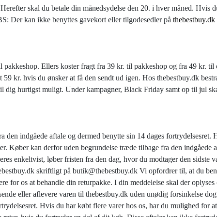
 Herefter skal du betale din månedsydelse den 20. i hver måned. Hvis du
OBS: Der kan ikke benyttes gavekort eller tilgodesedler på
thebestbuy.dk
il pakkeshop. Ellers koster fragt fra 39 kr. til pakkeshop og fra 49 kr. ti
t 59 kr. hvis du ønsker at få den sendt ud igen. Hos thebestbuy.dk bestræ
til dig hurtigst muligt. Under kampagner, Black Friday samt op til jul sk
ra den indgåede aftale og dermed benytte sin 14 dages fortrydelsesret. H
rer. Køber kan derfor uden begrundelse træde tilbage fra den indgåede af
veres enkeltvist, løber fristen fra den dag, hvor du modtager den sidste v
ebestbuy.dk skriftligt på butik@thebestbuy.dk Vi opfordrer til, at du be
igere for os at behandle din returpakke. I din meddelelse skal der oply
afsende eller aflevere varen til thebestbuy.dk uden unødig forsinkelse do
trydelsesret. Hvis du har købt flere varer hos os, har du mulighed for at 