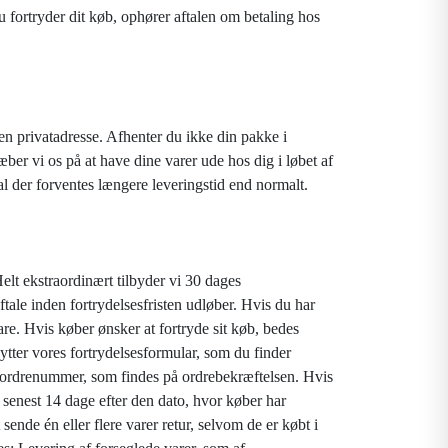
 fortryder dit køb, ophører aftalen om betaling hos
l en privatadresse. Afhenter du ikke din pakke i
ber vi os på at have dine varer ude hos dig i løbet af
al der forventes længere leveringstid end normalt.
elt ekstraordinært tilbyder vi 30 dages
tale inden fortrydelsesfristen udløber. Hvis du har
are. Hvis køber ønsker at fortryde sit køb, bedes
nytter vores fortrydelsesformular, som du finder
ses ordrenummer, som findes på ordrebekræftelsen. Hvis
g senest 14 dage efter den dato, hvor køber har
sende én eller flere varer retur, selvom de er købt i