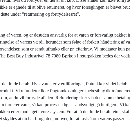
etur, hvis du fortryder en del af dit køb. Disse aftaler kan ikke fortryd
kke er egnede til at blive returneret, og hvor forseglingen er blevet br
dette under ”returnering og fortrydelsesret”.
g af varen, og er desuden ansvarlig for at varen er forsvarligt pakket i
rringelse af varens værdi, herunder som følge af forkert håndtering af v
rsendelser, som er sendt ufranko eller pr. efterkrav. Vi modtager kun pa
: The Best Buy Industrivej 78 7080 Børkop I returpakken bedes der vedl
 det fulde beløb. Hvis varen er værdiforringet, fratrækker vi det beløb, 
 produkt. Vi refunderer ikke fragtomkostninger. thebestbuy.dk refunderer
 om, at du vil fortryde aftalen. Refundering sker via den samme betali
 returnerer varer, så kan processen højst sandsynligt gå hurtigere. Vi ka
pakken er er modtaget i vores system. For at få det fulde beløb retur, 
skyldes at du har brugt den, udover, for at fastslå om varens passer i st