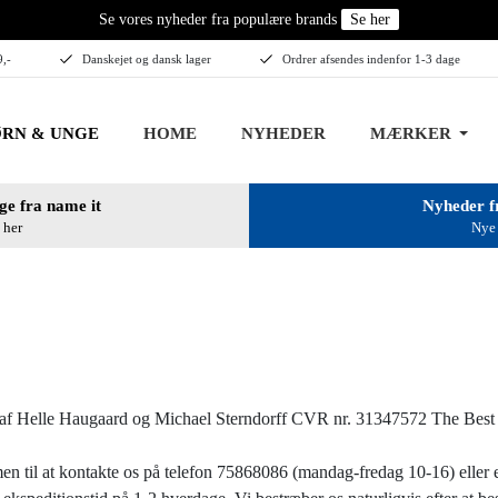
Se vores nyheder fra populære brands
Se her
9,-
Danskejet og dansk lager
Ordrer afsendes indenfor 1-3 dage
RN & UNGE
HOME
NYHEDER
MÆRKER
ge fra name it
Nyheder f
 her
Nye 
s af Helle Haugaard og Michael Sterndorff CVR nr. 31347572 The Best
n til at kontakte os på telefon 75868086 (mandag-fredag 10-16) eller 