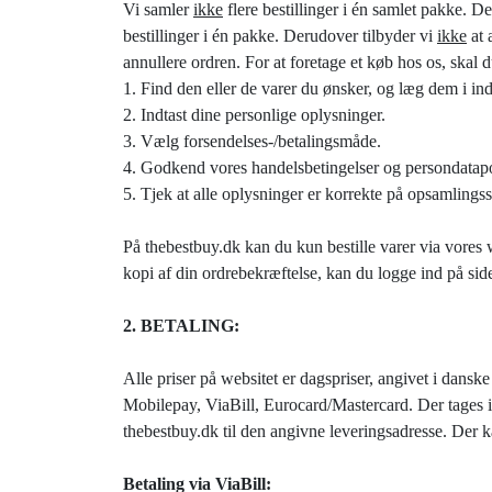
Vi samler
ikke
flere bestillinger i én samlet pakke. De
bestillinger i én pakke. Derudover tilbyder vi
ikke
at 
annullere ordren. For at foretage et køb hos os, skal 
1. Find den eller de varer du ønsker, og læg dem i in
2. Indtast dine personlige oplysninger.
3. Vælg forsendelses-/betalingsmåde.
4. Godkend vores handelsbetingelser og persondatapo
5. Tjek at alle oplysninger er korrekte på opsamling
På thebestbuy.dk kan du kun bestille varer via vores
kopi af din ordrebekræftelse, kan du logge ind på side
2. BETALING:
Alle priser på websitet er dagspriser, angivet i dan
Mobilepay, ViaBill, Eurocard/Mastercard. Der tages ik
thebestbuy.dk til den angivne leveringsadresse. Der k
Betaling via ViaBill: