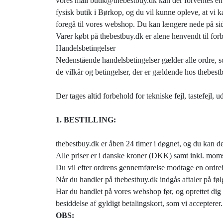
vores mail butik@thebestbuy.dk kan der forventes en e
fysisk butik i Børkop, og du vil kunne opleve, at vi 
foregå til vores webshop. Du kan længere nede på si
Varer købt på thebestbuy.dk er alene henvendt til forb
Handelsbetingelser
Nedenstående handelsbetingelser gælder alle ordre, 
de vilkår og betingelser, der er gældende hos thebestb
Der tages altid forbehold for tekniske fejl, tastefejl
1. BESTILLING:
thebestbuy.dk er åben 24 timer i døgnet, og du kan der
Alle priser er i danske kroner (DKK) samt inkl. moms
Du vil efter ordrens gennemførelse modtage en ordreb
Når du handler på thebestbuy.dk indgås aftaler på fø
Har du handlet på vores webshop før, og oprettet dig 
besiddelse af gyldigt betalingskort, som vi accepterer
OBS: