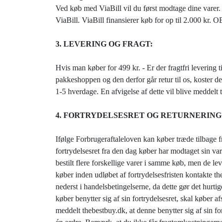
Ved køb med ViaBill vil du først modtage dine varer.
ViaBill. ViaBill finansierer køb for op til 2.000 kr. 
3. LEVERING OG FRAGT:
Hvis man køber for 499 kr. - Er der fragtfri levering t
pakkeshoppen og den derfor går retur til os, koster de
1-5 hverdage. En afvigelse af dette vil blive meddelt 
4. FORTRYDELSESRET OG RETURNERING
Ifølge Forbrugeraftaleloven kan køber træde tilbage f
fortrydelsesret fra den dag køber har modtaget sin va
bestilt flere forskellige varer i samme køb, men de le
køber inden udløbet af fortrydelsesfristen kontakte th
nederst i handelsbetingelserne, da dette gør det hurt
køber benytter sig af sin fortrydelsesret, skal køber 
meddelt thebestbuy.dk, at denne benytter sig af sin for