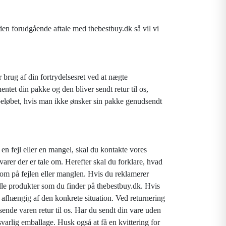
en forudgående aftale med thebestbuy.dk så vil vi
brug af din fortrydelsesret ved at nægte
ntet din pakke og den bliver sendt retur til os,
beløbet, hvis man ikke ønsker sin pakke genudsendt
n fejl eller en mangel, skal du kontakte vores
rer der er tale om. Herefter skal du forklare, hvad
ksom på fejlen eller manglen. Hvis du reklamerer
alle produkter som du finder på thebestbuy.dk. Hvis
n, afhængig af den konkrete situation. Ved returnering
 sende varen retur til os. Har du sendt din vare uden
rsvarlig emballage. Husk også at få en kvittering for