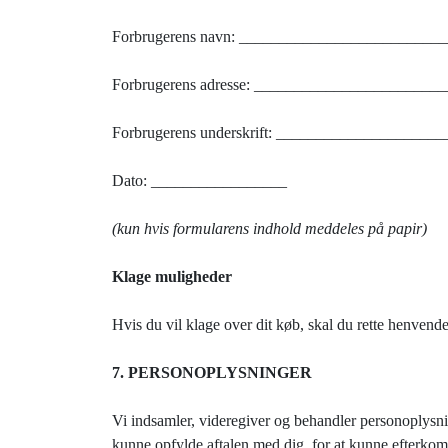
Forbrugerens navn: _________________________
Forbrugerens adresse: ______________________
Forbrugerens underskrift: _________________
Dato: _________________
(kun hvis formularens indhold meddeles på papir)
Klage muligheder
Hvis du vil klage over dit køb, skal du rette henvend
7. PERSONOPLYSNINGER
Vi indsamler, videregiver og behandler personoplysni
kunne opfylde aftalen med dig, for at kunne efterko