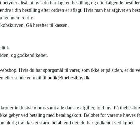
t betyder altså, at hvis du har lagt en bestilling og efterfølgende bestil
ændre i din bestilling efter ordren er aflagt. Hvis man har afgivet en bes
du igennem 5 trin:
dkøbskurven. Gå herefter til kassen.
litik.
ssiden, og godkend købet.
 webshop. Hvis du har spørgsmål til varer, som ikke er på siden, er du 
n eller sende en mail til
butik@thebestbuy.dk
ske kroner inklusive moms samt alle danske afgifter, told mv. På thebes
ke gebyr ved betaling med betalingskort. Beløbet for varerne hæves førs
an aldrig trækkes et større beløb end det, du har godkendt ved købet.