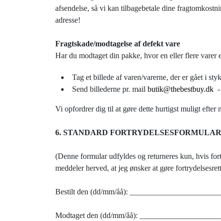
afsendelse, så vi kan tilbagebetale dine fragtomkost
adresse!
Fragtskade/modtagelse af defekt vare
Har du modtaget din pakke, hvor en eller flere varer 
Tag et billede af varen/varerne, der er gået i styk
Send billederne pr. mail
butik@thebestbuy.dk
- 
Vi opfordrer dig til at gøre dette hurtigst muligt efter
6. STANDARD FORTRYDELSESFORMULA
(Denne formular udfyldes og returneres kun, hvis for
meddeler herved, at jeg ønsker at gøre fortrydelsesre
Bestilt den (dd/mm/åå): ______________________
Modtaget den (dd/mm/åå): ___________________