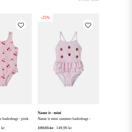
-25%
name it - mini
name it mini zammer badedragt -
cotten candy
 kr.
199,95 kr.
149,96 kr.