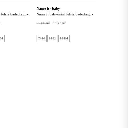
name it - baby
name it baby/mini felsia badedragt -
blue depths
.
89,00 kr.
66,75 kr.
104
74-80
86-92
98-104