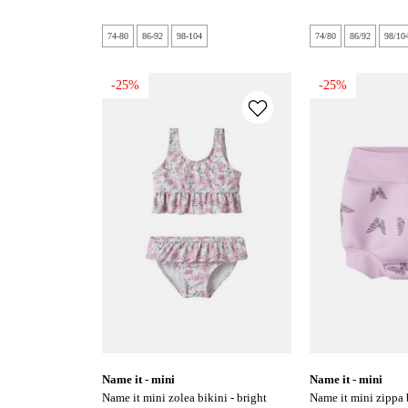
74-80
86-92
98-104
74/80
86/92
98/10
-25%
-25%
name it - mini
name it - mini
name it mini zolea bikini - bright
name it mini zippa badeshorts m.