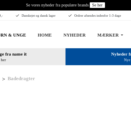
Se vores nyheder fra populære brands
Se her
9,-
Danskejet og dansk lager
Ordrer afsendes indenfor 1-3 dage
RN & UNGE
HOME
NYHEDER
MÆRKER
ge fra name it
Nyheder f
 her
Nye 
Badedragter