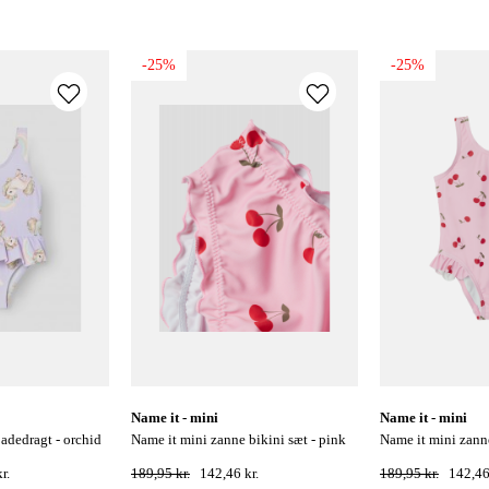
-25%
-25%
name it - mini
name it - mini
name it mini zanne bikini sæt - pink
name it mini zanne badedragt - pink
frosting
frosting
r.
189,95 kr.
142,46 kr.
189,95 kr.
142,46