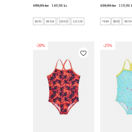
white
skjold - pirouette
199,95 kr.
149,96 kr.
159,95 kr.
119,96 k
86/92
98/104
110/116
122/128
74/80
86/92
98/10
-20%
-25%