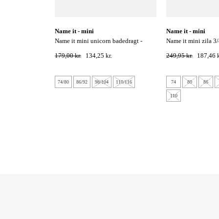
name it - mini
name it - mini
name it mini unicorn badedragt -
name it mini zila 3/4 uv badedragt-
morning glory
orchid petal
179,00 kr.
134,25 kr.
249,95 kr.
187,46 k
74/80
86/92
98/104
110/116
74
80
86
110