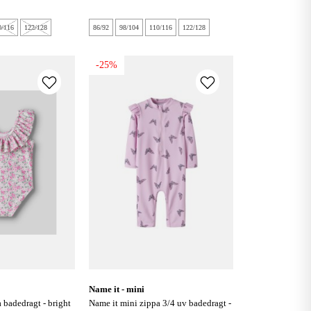
0/116
122/128
86/92
98/104
110/116
122/128
-25%
name it - mini
name it mini zippa 3/4 uv badedragt -