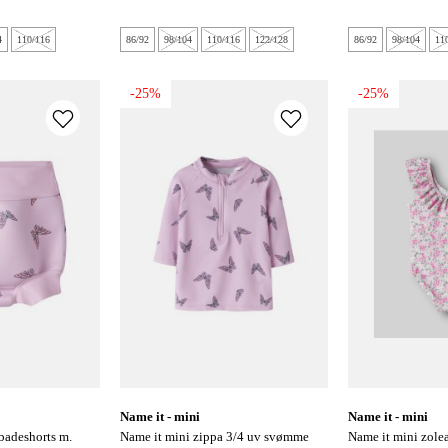
4
110/116
86/92
98/104
110/116
122/128
86/92
98/104
11
-25%
-25%
name it - mini
name it - mini
name it mini zippa 3/4 uv svømme
name it mini zolea badedragt - bright