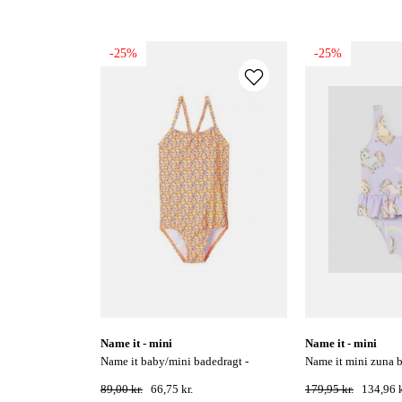
-25%
-25%
name it - mini
name it - mini
name it baby/mini badedragt -
name it mini zuna badedragt - orchid
shocking orange
petal
89,00 kr.
66,75 kr.
179,95 kr.
134,96 k