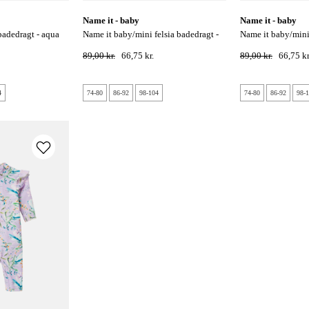
name it - baby
name it - baby
name it baby/mini felsia badedragt -
name it baby/mini felsia badedragt -
safety yellow
safety yellow
89,00 kr.
66,75 kr.
89,00 kr.
66,75 kr
4
74-80
86-92
98-104
74-80
86-92
98-