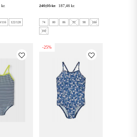
pirouette
 kr.
249,95 kr.
187,46 kr.
0/116
122/128
74
80
86
92
98
104
110
-25%