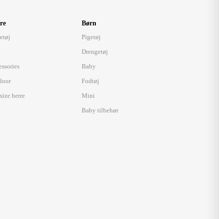
re
Børn
etøj
Pigetøj
Drengetøj
essories
Baby
door
Fodtøj
size herre
Mini
Baby tilbehør