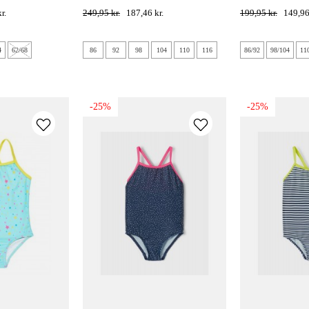
bluse - pirouette
white
r.
249,95 kr.
187,46 kr.
199,95 kr.
149,96
4
62/68
86
92
98
104
110
116
86/92
98/104
11
-25%
-25%