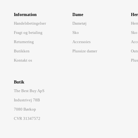
Information
Dame
Her
Handelsbetingelser
Dametøj
Herr
Fragt og betaling
Sko
Sko
Returnering
Accessoies
Acc
Butikken
Plussize damer
Out
Kontakt os
Plus
Butik
The Best Buy ApS
Industrivej 78B
7080 Børkop
CVR 31347572