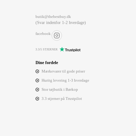
butik@thebestbuy.dk
(Svar indenfor 1-2 hverdage)
facebook
3.3/5 STJERNER
Dine fordele
Mærkevarer til gode priser
Huritg levering 1-3 hverdage
Stor tøjbutik i Børkop
3.3 stjerner på Trustpilot