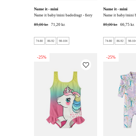
name it - mini
name it - mini
name it baby/mini badedragt - fiery
name it baby/mini badedragt - aqua
coral
splash
89,00 kr.
71,20 kr.
89,00 kr.
66,75 kr.
74-80
86-92
98-104
74-80
86-92
98-10
-25%
-25%