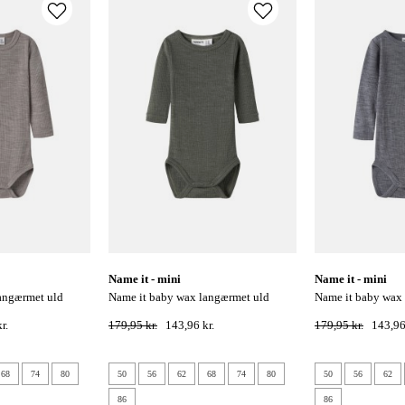
name it - mini
name it - mini
name it baby wax langærmet uld
name it baby wax langærmet uld
lite
bodystocking - mulled basil
bodystocking - fo
r.
179,95 kr.
143,96 kr.
179,95 kr.
143,96
68
74
80
50
56
62
68
74
80
50
56
62
86
86