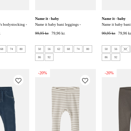
name it - baby
name it - baby
name it baby bani leggings -
name it baby bani leggings - toasted
elderberry
coconut
.
99,95 kr.
79,96 kr.
99,95 kr.
79,96 kr
68
74
80
50
56
62
68
74
80
50
56
62
86
92
86
92
-20%
-20%