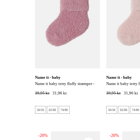
name it - baby
name it - baby
name it baby terry fluffy strømper -
name it baby terry fluffy strømper -
lilas
lotus
39,95 kr.
31,96 kr.
39,95 kr.
31,96 kr.
50/56
62/68
74/80
50/56
62/68
74/80
-20%
-20%