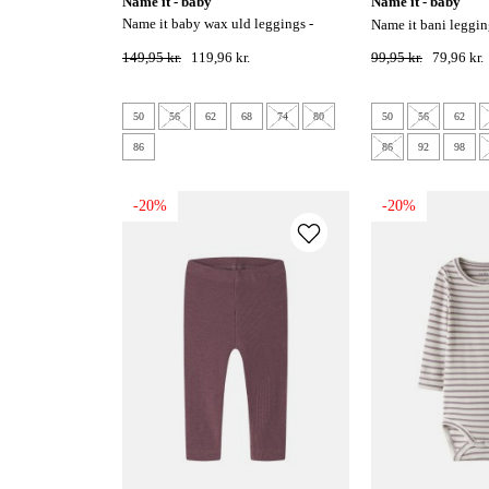
name it - baby
name it - baby
name it baby wax uld leggings -
name it bani leggin
nacreous cloud
149,95 kr.
119,96 kr.
99,95 kr.
79,96 kr.
50
56
62
68
74
80
50
56
62
86
86
92
98
-20%
-20%