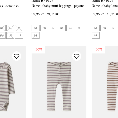
name it - baby
name it - baby
name it baby nutti leggings - peyote
name it baby lona x-slim leggings -
gs - delicioso
melange
violet ice
99,95 kr.
79,96 kr.
89,95 kr.
71,96 kr
68
74
80
50
56
62
68
74
80
50
56
62
104
110
116
86
86
-20%
-20%