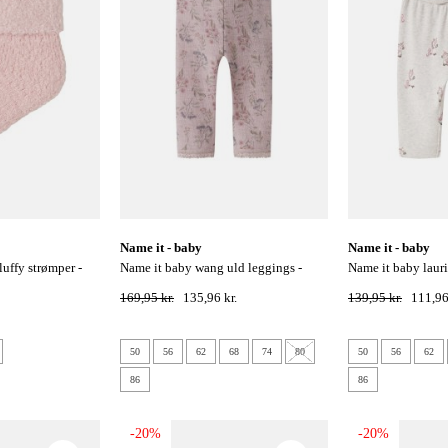
name it - baby
name it - baby
name it baby wang uld leggings -
name it baby laurie bukser - peyote
violet ice
melange
169,95 kr.
135,96 kr.
139,95 kr.
111,96
50
56
62
68
74
80
50
56
62
86
86
-20%
-20%