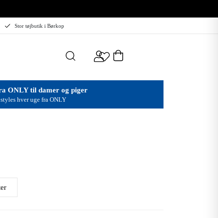
Stor tøjbutik i Børkop
ra ONLY til damer og piger
styles hver uge fra ONLY
er