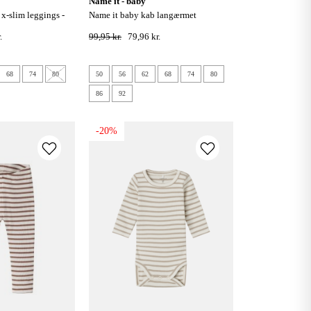
name it - baby
name it baby kab langærmet
bodystocking - wild ginger
.
99,95 kr.
79,96 kr.
68
74
80
50
56
62
68
74
80
86
92
-20%