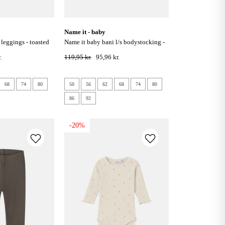
name it - baby
name it baby bani l/s bodystocking -
pure cashmere
.
119,95 kr.
95,96 kr.
68
74
80
50
56
62
68
74
80
86
92
-20%