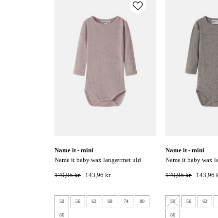
name it - mini
name it - mini
name it baby wax langærmet uld
name it baby wax langærmet uld
bodystocking - violet ice
bodystocking - satel
179,95 kr.
143,96 kr.
179,95 kr.
143,96 k
50
56
62
68
74
80
50
56
62
86
86