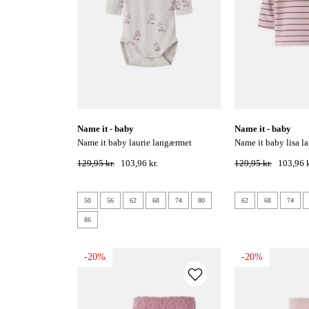
name it - baby
name it - baby
name it baby laurie langærmet
name it baby lisa langærmet
bodystocking - peyote melange
sweatshirt - violet i
129,95 kr.
103,96 kr.
129,95 kr.
103,96 k
50
56
62
68
74
80
62
68
74
86
-20%
-20%