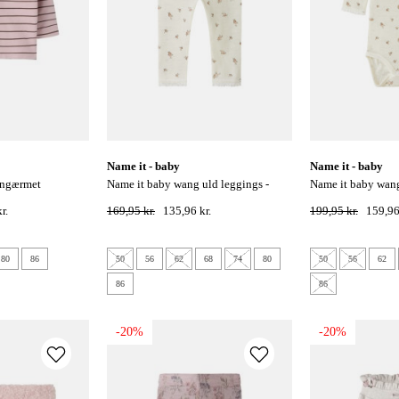
name it - baby
name it - baby
name it baby wang uld leggings -
name it baby wang uld l/s
ce
snow white / small flowers
bodystocking - sn
r.
169,95 kr.
135,96 kr.
199,95 kr.
159,96
flowers
80
86
50
56
62
68
74
80
50
56
62
86
86
-20%
-20%