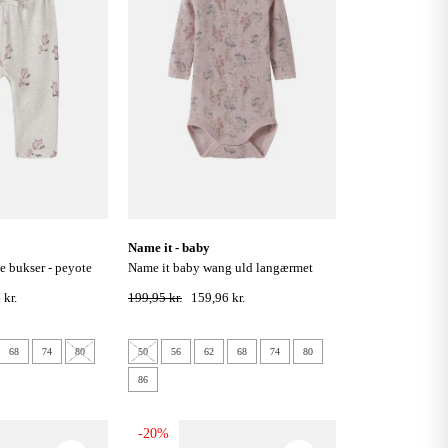
name it - baby
name it baby wang uld langærmet
bodystocking - violet ice
 kr.
199,95 kr.
159,96 kr.
68
74
80
50
56
62
68
74
80
86
-20%