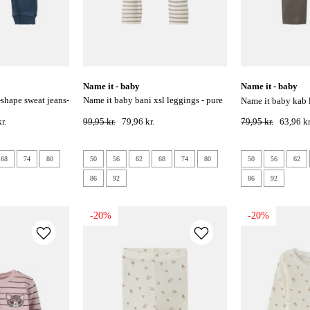
name it - baby
name it - baby
name it baby bani xsl leggings - pure
name it baby kab
cashmere
r.
99,95 kr.
79,96 kr.
79,95 kr.
63,96 kr
68
74
80
50
56
62
68
74
80
50
56
62
86
92
86
92
-20%
-20%