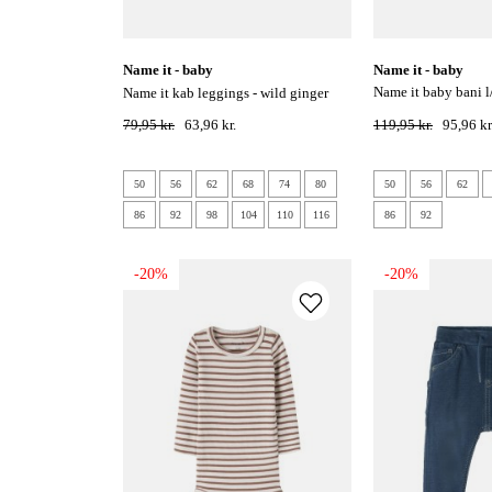
name it - baby
name it - baby
name it baby bani l/s bodystocking -
name it kab leggings - wild ginger
elderberry
79,95 kr.
63,96 kr.
119,95 kr.
95,96 kr
50
56
62
68
74
80
50
56
62
86
92
98
104
110
116
86
92
-20%
-20%