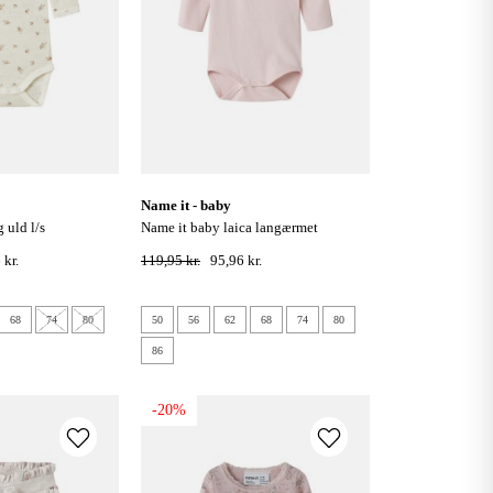
name it - baby
name it baby laica langærmet
ow white / small
bodystocking - lotus
 kr.
119,95 kr.
95,96 kr.
68
74
80
50
56
62
68
74
80
86
-20%