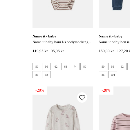
name it - baby
name it - baby
name it baby bani l/s bodystocking -
name it baby ben u-shape sweat jeans-
toasted coconut
dark blue denim
119,95 kr.
95,96 kr.
159,00 kr.
127,20 k
50
56
62
68
74
80
50
56
62
86
92
86
104
-20%
-20%