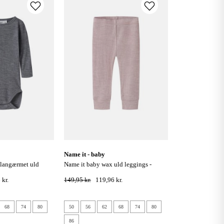
name it - baby
name it baby wax uld leggings -
lkstone gray
violet ice
 kr.
149,95 kr.
119,96 kr.
68
74
80
50
56
62
68
74
80
86