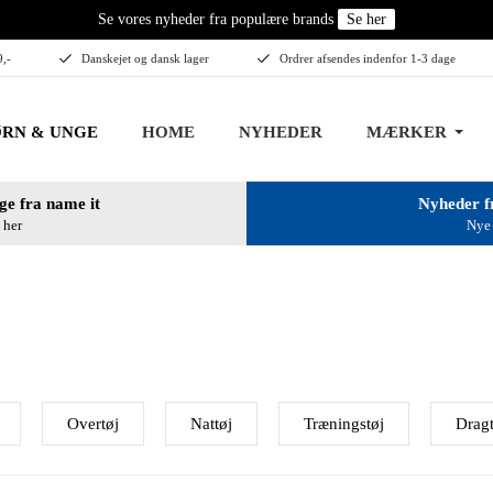
Se vores nyheder fra populære brands
Se her
9,-
Danskejet og dansk lager
Ordrer afsendes indenfor 1-3 dage
RN & UNGE
HOME
NYHEDER
MÆRKER
ge fra name it
Nyheder f
 her
Nye 
Overtøj
Nattøj
Træningstøj
Dragt