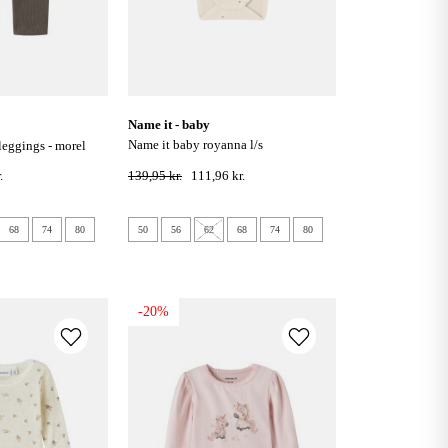
name it - baby
name it baby royanna l/s
 leggings - morel
bodystocking - summer sand
.
139,95 kr.
111,96 kr.
68
74
80
50
56
62
68
74
80
-20%