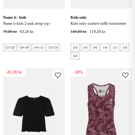
name it - kids
kids only
name it kids 2-pak strop top -
kids only scarlett ruffle kortærmet
elderberry
top - chalk violet
79,00 kr.
63,20 kr.
149,00 kr.
119,20 kr.
122-128
134-140
146-152
110-116
128
134
140
146
152
158
164
-81,00 kr.
-50%