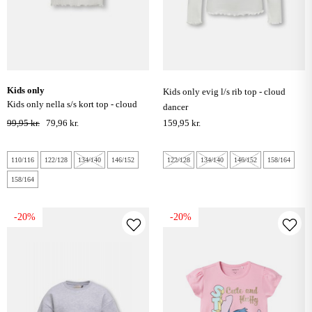
kids only
kids only evig l/s rib top - cloud
kids only nella s/s kort top - cloud
dancer
dancer
99,95 kr.
79,96 kr.
159,95 kr.
110/116
122/128
134/140
146/152
122/128
134/140
146/152
158/164
158/164
-20%
-20%