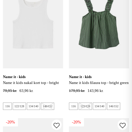
name it - kids
name it - kids
name it kids nakal kort top - bright
name it kids filaura top - bright green
white
79,95 kr.
63,96 kr.
179,95 kr.
143,96 kr.
116
122/128
134/140
146/152
116
122/128
134/140
146/152
-20%
-20%