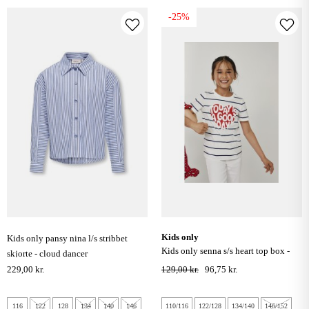
-25%
kids only
kids only pansy nina l/s stribbet
kids only senna s/s heart top box -
skjorte - cloud dancer
cloud dancer
229,00 kr.
129,00 kr.
96,75 kr.
116
122
128
134
140
146
110/116
122/128
134/140
146/152