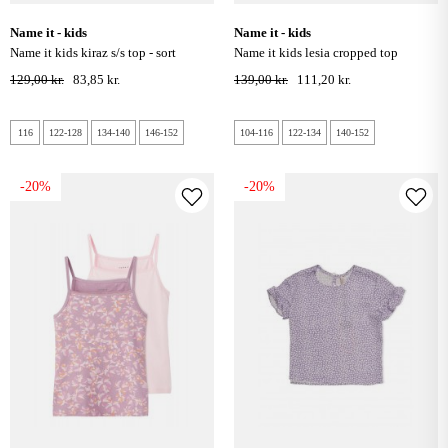
name it - kids
name it - kids
name it kids kiraz s/s top - sort
name it kids lesia cropped top
129,00 kr.
83,85 kr.
139,00 kr.
111,20 kr.
116
122-128
134-140
146-152
104-116
122-134
140-152
-20%
-20%