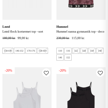
lmtd
hummel
lmtd flock kortærmet top - sort
hummel nanna gymnastik top - deco
rose
180,00 kr.
99,00 kr.
230,00 kr.
115,00 kr.
134-140
146-152
170-176
158-164
110
116
122
128
134
140
146
152
-20%
-20%