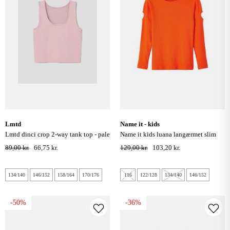
lmtd
name it - kids
lmtd dinci crop 2-way tank top - pale
name it kids luana langærmet slim
lilac
top - scarlet ibis
89,00 kr.
66,75 kr.
129,00 kr.
103,20 kr.
134/140
146/152
158/164
170/176
116
122/128
134/140
146/152
-50%
-36%