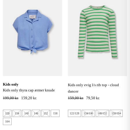
kids only
kids only evig l/s rib top - cloud
kids only thyra cap ærmer knude
dancer
skjorte - blissful blue
199,00 kr.
159,20 kr.
159,00 kr.
79,50 kr.
128
134
140
146
152
158
122/128
134/140
146/152
158/164
164