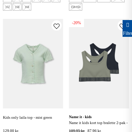
152
158
164
158/164
-20%
Filte
name it - kids
kids only laila top - mist green
name it kids kort top bralette 2-pak -
seagrass
129,00 kr.
109,95 kr.
87,96 kr.