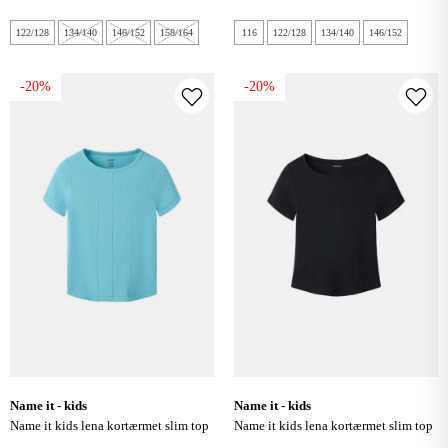
122/128
134/140
146/152
158/164
116
122/128
134/140
146/152
-20%
-20%
name it - kids
name it - kids
name it kids lena kortærmet slim top
name it kids lena kortærmet slim top
- milky blue
- black beauty