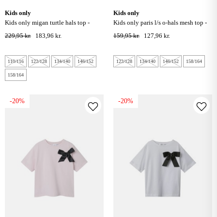
kids only
kids only
kids only migan turtle hals top -
kids only paris l/s o-hals mesh top -
pumice stone
sort
229,95 kr.
183,96 kr.
159,95 kr.
127,96 kr.
110/116
122/128
134/140
146/152
122/128
134/140
146/152
158/164
158/164
-20%
-20%