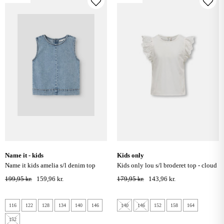
name it - kids
kids only
name it kids amelia s/l denim top
kids only lou s/l broderet top - cloud
4070 - medium blue denim
dancer
199,95 kr.
159,96 kr.
179,95 kr.
143,96 kr.
116
122
128
134
140
146
140
146
152
158
164
152