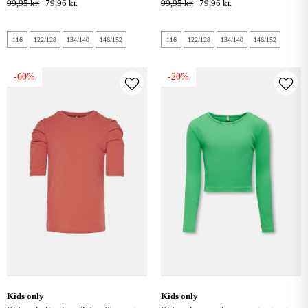
99,95 kr.
79,96 kr.
99,95 kr.
79,96 kr.
116
122/128
134/140
146/152
116
122/128
134/140
146/152
-60%
-20%
kids only
kids only