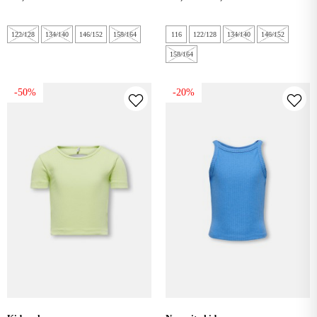
122/128
134/140
146/152
158/164
116
122/128
134/140
146/152
158/164
-50%
-20%