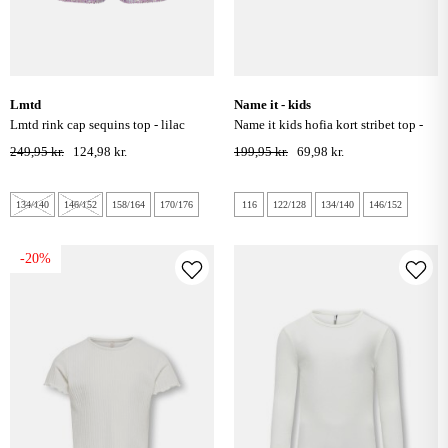
lmtd
name it - kids
lmtd rink cap sequins top - lilac
name it kids hofia kort stribet top -
snow
black oyster
249,95 kr.
124,98 kr.
199,95 kr.
69,98 kr.
134/140
146/152
158/164
170/176
116
122/128
134/140
146/152
-20%