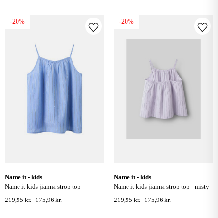
-20%
-20%
name it - kids
name it - kids
name it kids jianna strop top -
name it kids jianna strop top - misty
serenity
lilac
219,95 kr.
175,96 kr.
219,95 kr.
175,96 kr.