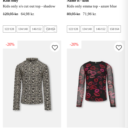
kids only
name it - kids
kids only s/s cut out top - shadow
kids only emma top - azure blue
lime
129,95 kr.
64,98 kr.
89,95 kr.
71,96 kr.
122/128
134/140
146/152
158/164
122/128
134/140
146/152
158/164
-20%
-20%