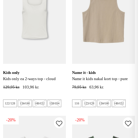
kids only
name it - kids
kids only ea 2-ways top - cloud
name it kids nakal kort top - pure
dancer
cashmere
129,95 kr.
103,96 kr.
79,95 kr.
63,96 kr.
122/128
134/140
146/152
158/164
116
122/128
134/140
146/152
-20%
-20%