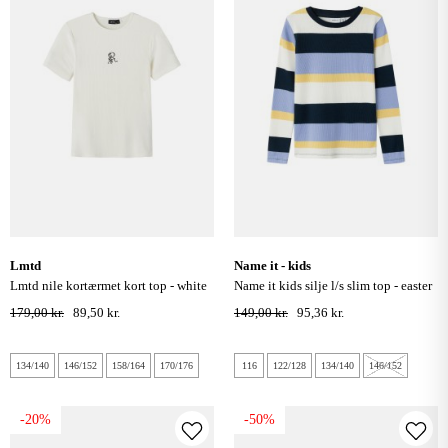
lmtd
name it - kids
lmtd nile kortærmet kort top - white
name it kids silje l/s slim top - easter
alyssum
egg
179,00 kr.
89,50 kr.
149,00 kr.
95,36 kr.
134/140
146/152
158/164
170/176
116
122/128
134/140
146/152
-20%
-50%