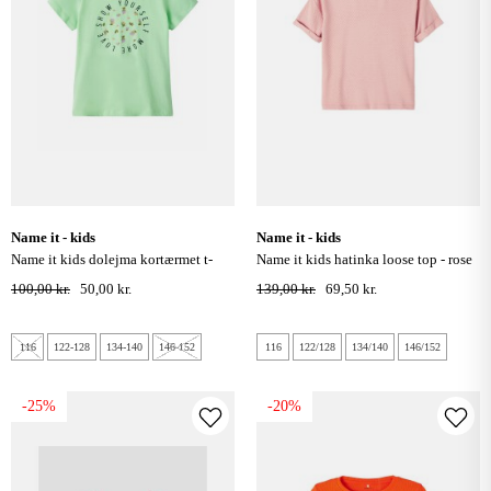
name it - kids
name it - kids
name it kids dolejma kortærmet t-
name it kids hatinka loose top - rose
shirt - green ash
tan
100,00 kr.
50,00 kr.
139,00 kr.
69,50 kr.
116
122-128
134-140
146-152
116
122/128
134/140
146/152
-25%
-20%