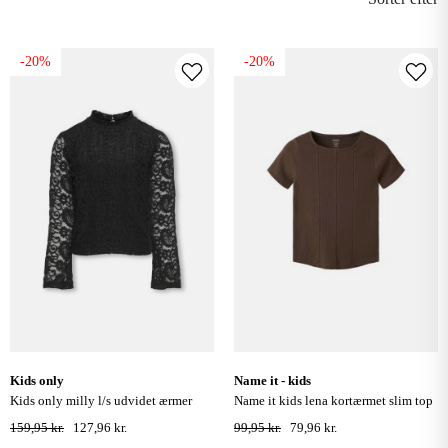
-20%
-20%
kids only
name it - kids
kids only milly l/s udvidet ærmer
name it kids lena kortærmet slim top
blonde top - sort
- chocolate brown
159,95 kr.
127,96 kr.
99,95 kr.
79,96 kr.