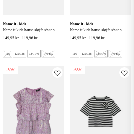
name it - kids
name it - kids
name it kids hansa sløjfe s/s top -
name it kids hansa sløjfe s/s top -
lilac snow
bright white
149,95 kr.
119,96 kr.
149,95 kr.
119,96 kr.
116
122/128
134/140
146/152
116
122/128
134/140
146/152
-50%
-65%