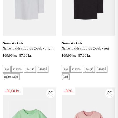
name it - kids
name it - kids
name it kids stroptop 2-pak - bright
name it kids stroptop 2-pak - sort
white
109,95 kr.
87,96 kr.
109,95 kr.
87,96 kr.
116
122/128
134/140
146/152
116
122/128
134/140
146/152
Bright White
Sort
-50,00 kr.
-50%