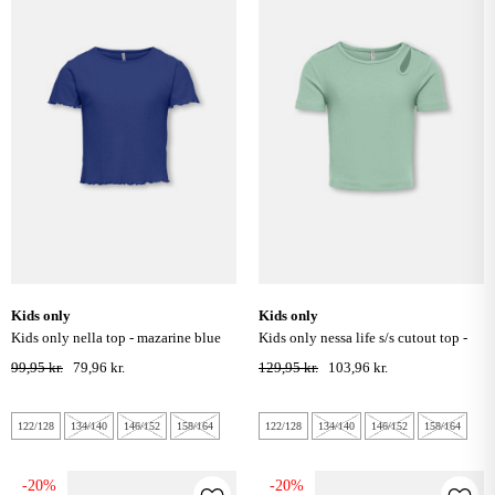
kids only
kids only
kids only nella top - mazarine blue
kids only nessa life s/s cutout top -
birds egg green
99,95 kr.
79,96 kr.
129,95 kr.
103,96 kr.
122/128
134/140
146/152
158/164
122/128
134/140
146/152
158/164
-20%
-20%