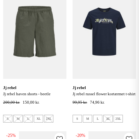
jj rebel
jj rebel
jj rebel haven shorts - beetle
jj rebel russel flower kortærmet t-shirt
- navy blazer
200,00 kr.
150,00 kr.
99,95 kr.
74,96 kr.
S
M
L
XL
2XL
S
M
L
XL
2XL
-25%
-20%