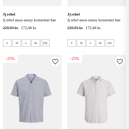
jj rebel
jj rebel
jj rebel moss sunny kortærmet hør
jj rebel moss sunny kortærmet hør
skjorte - faded denim
skjorte - moonbeam
229,95 kr.
172,46 kr.
229,95 kr.
172,46 kr.
S
M
L
XL
2XL
S
M
L
XL
2XL
-25%
-25%