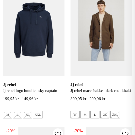
jj rebel
jj rebel
jj rebel logo hoodie - sky captain
jj rebel mace frakke - dark coat khaki
199,95 kr.
149,96 kr.
399,95 kr.
299,96 kr.
M
L
XL
XXL
S
M
L
XL
XXL
-20%
-20%