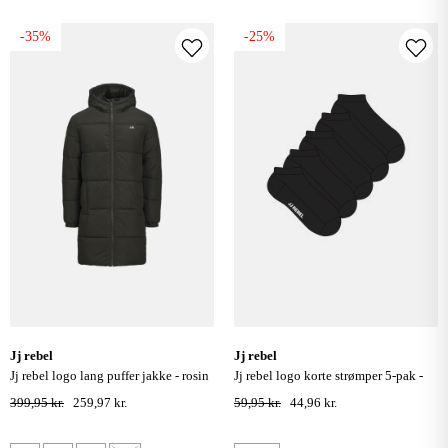
-35%
-25%
jj rebel
jj rebel
jj rebel logo lang puffer jakke - rosin
jj rebel logo korte strømper 5-pak -
sort
399,95 kr.
259,97 kr.
59,95 kr.
44,96 kr.