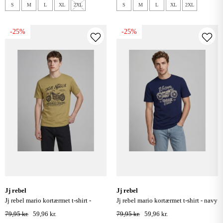
S
M
L
XL
2XL
S
M
L
XL
2XL
-25%
-25%
jj rebel
jj rebel
jj rebel mario kortærmet t-shirt -
jj rebel mario kortærmet t-shirt - navy
khaki
blazer
79,95 kr.
59,96 kr.
79,95 kr.
59,96 kr.