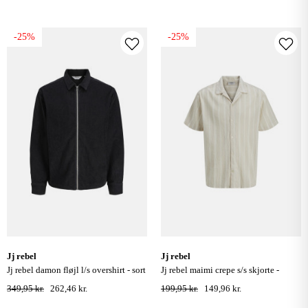
-25%
-25%
jj rebel
jj rebel
jj rebel damon fløjl l/s overshirt - sort
jj rebel maimi crepe s/s skjorte -
moonbeam
349,95 kr.
262,46 kr.
199,95 kr.
149,96 kr.