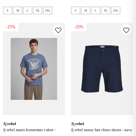
S
M
L
XL
2XL
S
M
L
XL
2XL
-25%
-25%
jj rebel
jj rebel
jj rebel mario kortærmet t-shirt -
jj rebel sunny hør chino shorts - navy