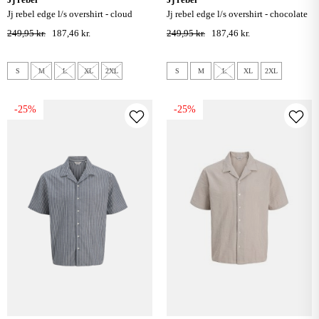
jj rebel edge l/s overshirt - cloud
jj rebel edge l/s overshirt - chocolate
dancer
torte
249,95 kr.
187,46 kr.
249,95 kr.
187,46 kr.
S
M
L
XL
2XL
S
M
L
XL
2XL
-25%
-25%