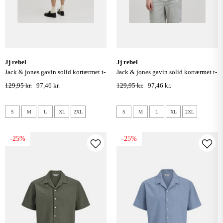
jj rebel
jj rebel
jack & jones gavin solid kortærmet t-
jack & jones gavin solid kortærmet t-
shirt - cashmere blue
shirt - hvid
129,95 kr.
97,46 kr.
129,95 kr.
97,46 kr.
S
M
L
XL
2XL
S
M
L
XL
2XL
-25%
-25%