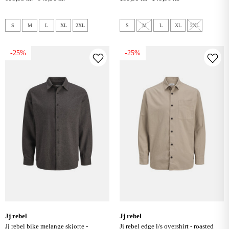
S
M
L
XL
2XL
S
M
L
XL
2XL
-25%
-25%
jj rebel
jj rebel
jj rebel bike melange skjorte -
jj rebel edge l/s overshirt - roasted