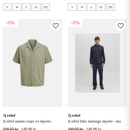
S
M
L
XL
2XL
S
M
L
XL
2XL
-25%
-25%
jj rebel
jj rebel
jj rebel maimi crepe s/s skjorte -
jj rebel bike melange skjorte - sky
desert sage
captain
199,95 kr.
149,96 kr.
199,95 kr.
149,96 kr.