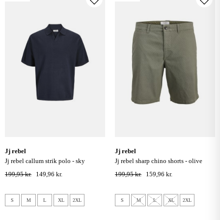
jj rebel
jj rebel
jj rebel callum strik polo - sky
jj rebel sharp chino shorts - olive
captain
night
199,95 kr.
149,96 kr.
199,95 kr.
159,96 kr.
S
M
L
XL
2XL
S
M
L
XL
2XL