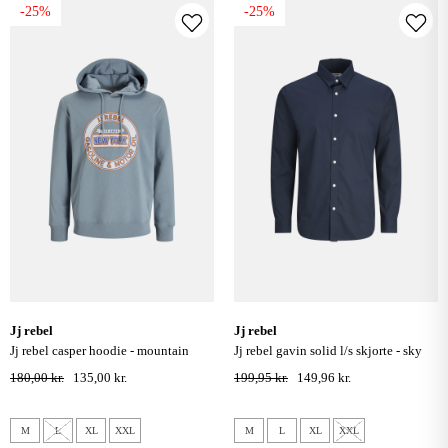
-25%
-25%
jj rebel
jj rebel
jj rebel casper hoodie - mountain
jj rebel gavin solid l/s skjorte - sky
spring
captain
180,00 kr.
135,00 kr.
199,95 kr.
149,96 kr.
M
L
XL
XXL
M
L
XL
XXL