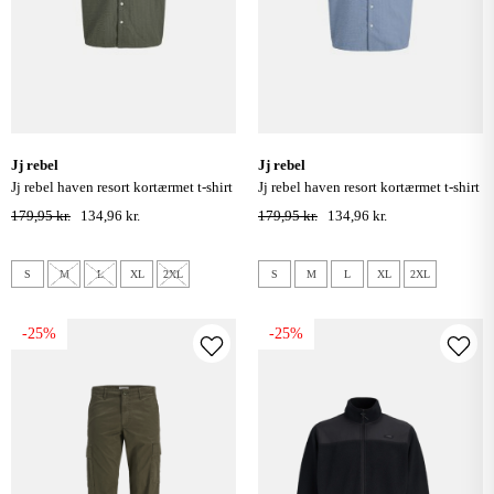
jj rebel
jj rebel
jj rebel haven resort kortærmet t-shirt
jj rebel haven resort kortærmet t-shirt
- beetle
- faded denim
179,95 kr.
134,96 kr.
179,95 kr.
134,96 kr.
S
M
L
XL
2XL
S
M
L
XL
2XL
-25%
-25%