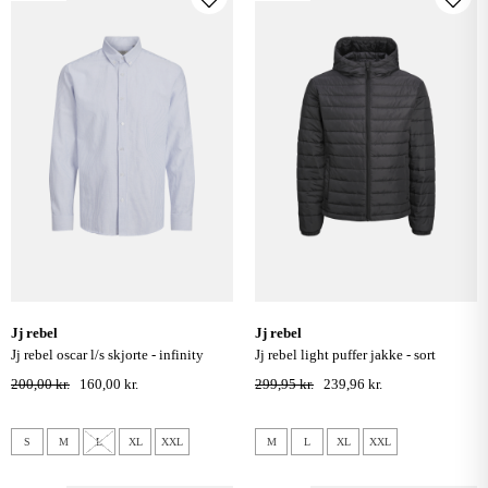
jj rebel
jj rebel
jj rebel oscar l/s skjorte - infinity
jj rebel light puffer jakke - sort
200,00 kr.
160,00 kr.
299,95 kr.
239,96 kr.
S
M
L
XL
XXL
M
L
XL
XXL