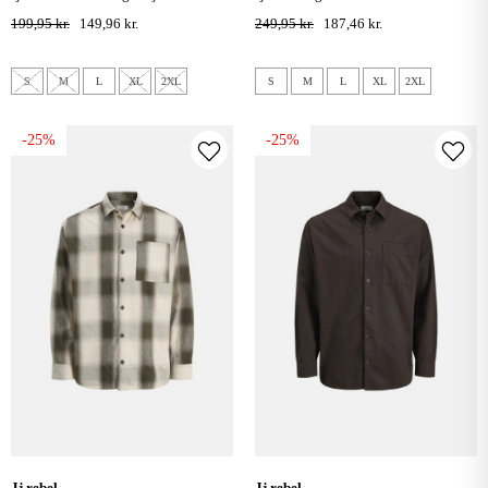
chocolate torte
cashew
199,95 kr.
149,96 kr.
249,95 kr.
187,46 kr.
S
M
L
XL
2XL
S
M
L
XL
2XL
-25%
-25%
jj rebel
jj rebel