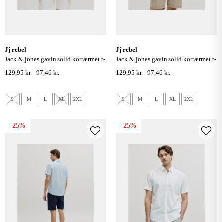
jj rebel
jj rebel
jack & jones gavin solid kortærmet t-
jack & jones gavin solid kortærmet t-
shirt - sky captain
shirt - sort
129,95 kr.
97,46 kr.
129,95 kr.
97,46 kr.
S
M
L
XL
2XL
S
M
L
XL
2XL
-25%
-25%