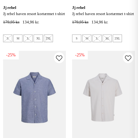
jj rebel
jj rebel
jj rebel haven resort kortærmet t-shirt
jj rebel haven resort kortærmet t-shirt
- navy blazer
- roasted cashew
179,95 kr.
134,96 kr.
179,95 kr.
134,96 kr.
S
M
L
XL
2XL
S
M
L
XL
2XL
-25%
-25%