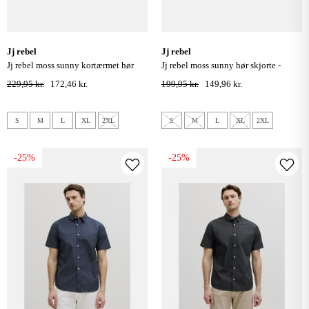
jj rebel
jj rebel
jj rebel moss sunny kortærmet hør
jj rebel moss sunny hør skjorte -
skjorte - navy blazer
moonbeam
229,95 kr.
172,46 kr.
199,95 kr.
149,96 kr.
S
M
L
XL
2XL
S
M
L
XL
2XL
-25%
-25%