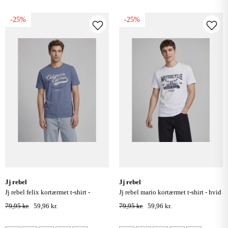
-25%
-25%
jj rebel
jj rebel
jj rebel felix kortærmet t-shirt -
jj rebel mario kortærmet t-shirt - hvid
vintage indigo
79,95 kr.
59,96 kr.
79,95 kr.
59,96 kr.