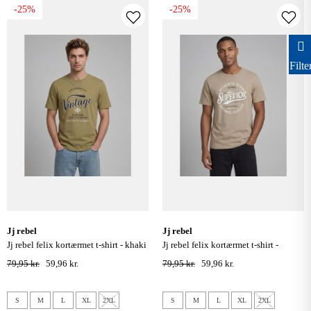
-25%
-25%
Filte
jj rebel
jj rebel
jj rebel felix kortærmet t-shirt - khaki
jj rebel felix kortærmet t-shirt -
roasted cashew
79,95 kr.
59,96 kr.
79,95 kr.
59,96 kr.
S
M
L
XL
2XL
S
M
L
XL
2XL