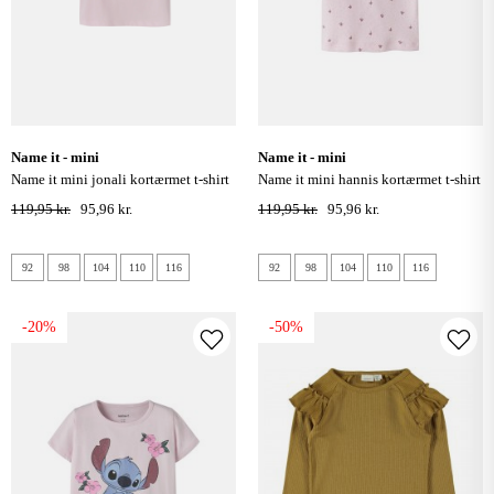
name it - mini
name it - mini
name it mini jonali kortærmet t-shirt
name it mini hannis kortærmet t-shirt
- cradle pink
- cradle pink
119,95 kr.
95,96 kr.
119,95 kr.
95,96 kr.
92
98
104
110
116
92
98
104
110
116
-20%
-50%