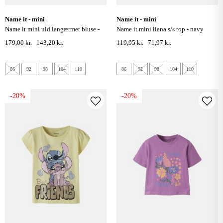
name it - mini
name it - mini
name it mini uld langærmet bluse -
name it mini liana s/s top - navy
duck green
blazer
179,00 kr.
143,20 kr.
119,95 kr.
71,97 kr.
86
92
98
104
110
86
92
98
104
110
-20%
-20%