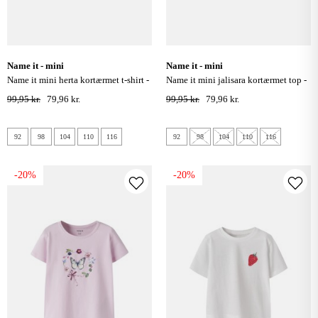
name it - mini
name it - mini
name it mini herta kortærmet t-shirt -
name it mini jalisara kortærmet top -
cradle pink
cradle pink
99,95 kr.
79,96 kr.
99,95 kr.
79,96 kr.
92
98
104
110
116
92
98
104
110
116
-20%
-20%