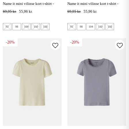
name it mini vilinse kort t-shirt -
name it mini vilinse kort t-shirt -
lavender fog
cradle pink
69,95 kr.
55,96 kr.
69,95 kr.
55,96 kr.
92
98
104
110
116
92
98
104
110
116
-20%
-20%