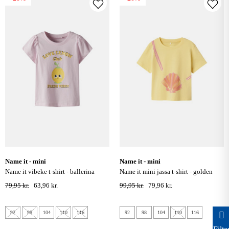
name it - mini
name it - mini
name it vibeke t-shirt - ballerina
name it mini jassa t-shirt - golden
haze
79,95 kr.
63,96 kr.
99,95 kr.
79,96 kr.
92
98
104
110
116
92
98
104
110
116