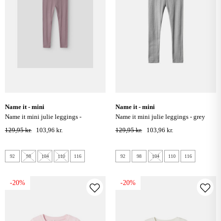
name it - mini
name it - mini
name it mini julie leggings -
name it mini julie leggings - grey
elderberry
melange
129,95 kr.
103,96 kr.
129,95 kr.
103,96 kr.
92
98
104
110
116
92
98
104
110
116
-20%
-20%