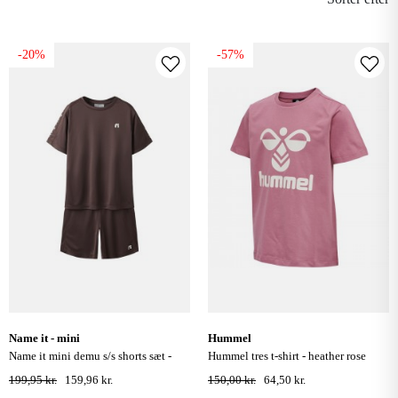
-20%
-57%
name it - mini
hummel
name it mini demu s/s shorts sæt -
hummel tres t-shirt - heather rose
chocolate martini
199,95 kr.
159,96 kr.
150,00 kr.
64,50 kr.