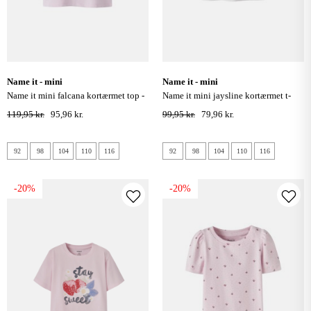
name it - mini
name it - mini
name it mini falcana kortærmet top -
name it mini jaysline kortærmet t-
pirouette
shirt - bright white
119,95 kr.
95,96 kr.
99,95 kr.
79,96 kr.
92
98
104
110
116
92
98
104
110
116
-20%
-20%