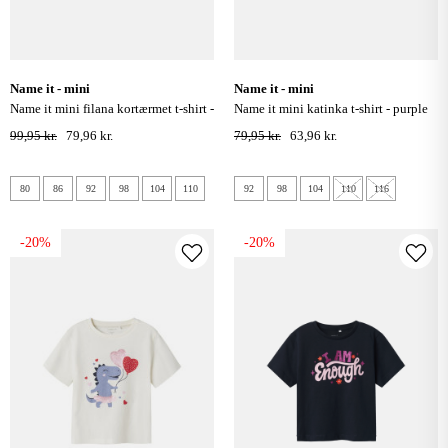
name it - mini
name it - mini
name it mini filana kortærmet t-shirt -
name it mini katinka t-shirt - purple
fairy tale
impression
99,95 kr.
79,96 kr.
79,95 kr.
63,96 kr.
80
86
92
98
104
110
92
98
104
110
116
-20%
-20%