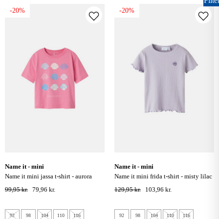
Filte
-20%
-20%
name it - mini
name it - mini
name it mini jassa t-shirt - aurora
name it mini frida t-shirt - misty lilac
pink
99,95 kr.
79,96 kr.
129,95 kr.
103,96 kr.
92
98
104
110
116
92
98
104
110
116