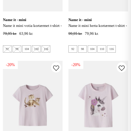
name it - mini
name it - mini
name it mini votia kortærmet t-shirt -
name it mini herta kortærmet t-shirt -
double cream flamingo
bright white
79,95 kr.
63,96 kr.
99,95 kr.
79,96 kr.
92
98
104
110
116
92
98
104
110
116
-20%
-20%