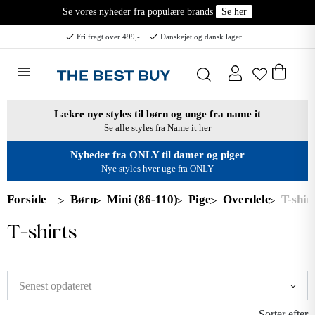
Se vores nyheder fra populære brands
Se her
Fri fragt over 499,-
Danskejet og dansk lager
Lækre nye styles til børn og unge fra name it
Se alle styles fra Name it her
Nyheder fra ONLY til damer og piger
Nye styles hver uge fra ONLY
Forside
Børn
Mini (86-110)
Pige
Overdele
T-shir
T-shirts
Sorter efter