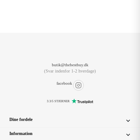
butik@thebestbuy.dk
(Svar indenfor 1-2 hverdage)
facebook
3.3/5 STJERNER
Dine fordele

Information
