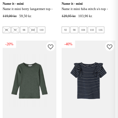
name it - mini
name it - mini
name it mini berry langærmet top -
name it mini fuba stitch s/s top -
buttercream
pirouette
119,00 kr.
59,50 kr.
129,95 kr.
103,96 kr.
86
92
98
104
110
92
98
104
110
116
-20%
-40%