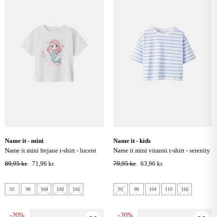
name it - mini
name it - kids
name it mini frejane t-shirt - lucent
name it mini vitanni t-shirt - serenity
white
89,95 kr.
71,96 kr.
79,95 kr.
63,96 kr.
92
98
104
110
116
92
98
104
110
116
-20%
-20%