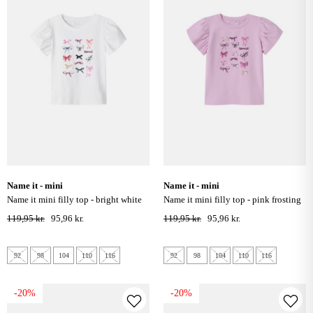
name it - mini
name it - mini
name it mini filly top - bright white
name it mini filly top - pink frosting
119,95 kr.
95,96 kr.
119,95 kr.
95,96 kr.
92
98
104
110
116
92
98
104
110
116
-20%
-20%