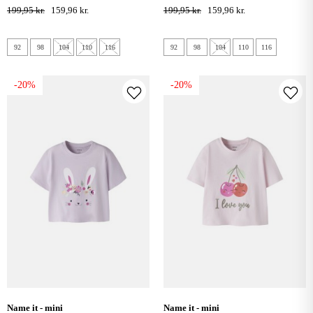
romance rose
greener pastures
199,95 kr.
159,96 kr.
199,95 kr.
159,96 kr.
92
98
104
110
116
92
98
104
110
116
-20%
-20%
name it - mini
name it - mini