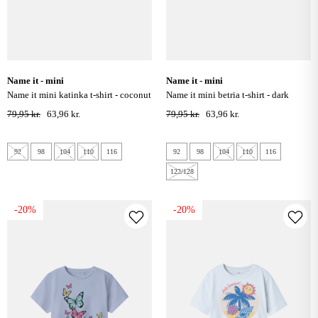
name it - mini
name it - mini
name it mini katinka t-shirt - coconut
name it mini betria t-shirt - dark
milk
sapphire
79,95 kr.
63,96 kr.
79,95 kr.
63,96 kr.
92
98
104
110
116
92
98
104
110
116
122/128
-20%
-20%