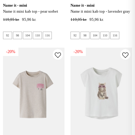
name it - mini
name it - mini
name it mini kab top - pear sorbet
name it mini kab top - lavender gray
119,95 kr.
95,96 kr.
119,95 kr.
95,96 kr.
92
98
104
110
116
92
98
104
110
116
-20%
-20%