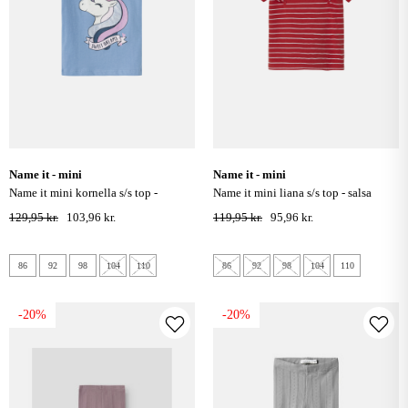
name it - mini
name it - mini
name it mini kornella s/s top -
name it mini liana s/s top - salsa
endless sky
129,95 kr.
103,96 kr.
119,95 kr.
95,96 kr.
86
92
98
104
110
86
92
98
104
110
-20%
-20%