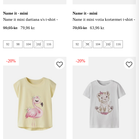
name it - mini
name it - mini
name it mini dartiana s/s t-shirt -
name it mini votia kortærmet t-shirt -
peyote melange
bright white sunglasses cat
99,95 kr.
79,96 kr.
79,95 kr.
63,96 kr.
92
98
104
110
116
92
98
104
110
116
-20%
-20%