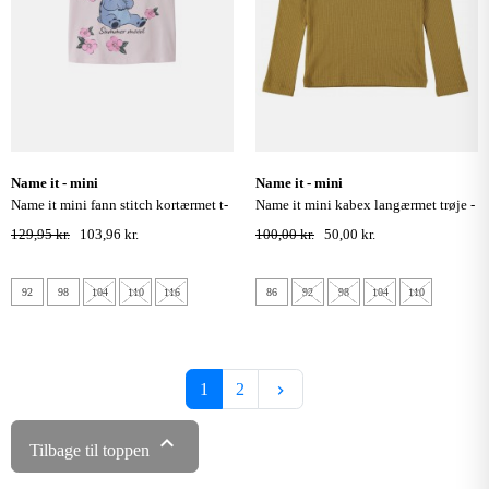
name it - mini
name it - mini
name it mini fann stitch kortærmet t-
name it mini kabex langærmet trøje -
shirt - cradle pink
medal bronze
129,95 kr.
103,96 kr.
100,00 kr.
50,00 kr.
92
98
104
110
116
86
92
98
104
110
Næste
1
2
keyboard_arrow_right

Tilbage til toppen