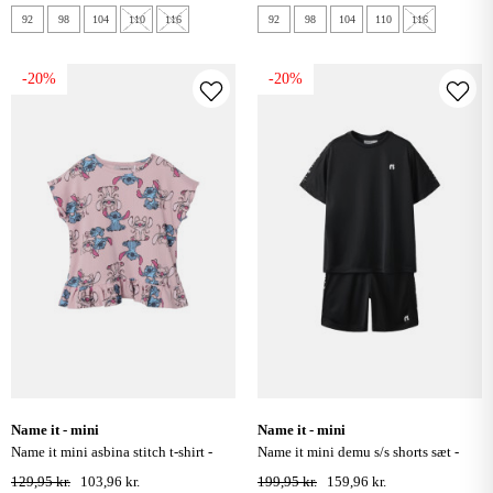
92
98
104
110
116
92
98
104
110
116
-20%
-20%
name it - mini
name it - mini
name it mini asbina stitch t-shirt -
name it mini demu s/s shorts sæt -
cameo pink
sort
129,95 kr.
103,96 kr.
199,95 kr.
159,96 kr.