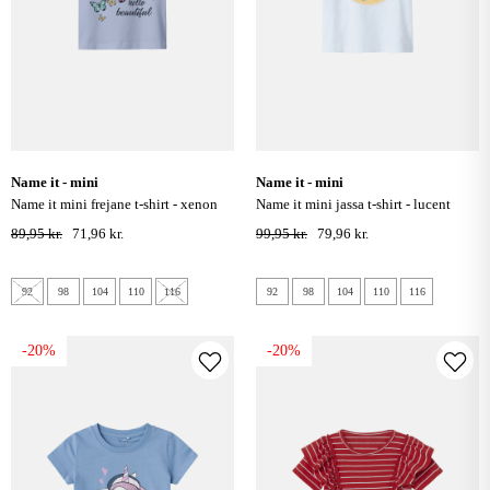
name it - mini
name it - mini
name it mini frejane t-shirt - xenon
name it mini jassa t-shirt - lucent
blue
white
89,95 kr.
71,96 kr.
99,95 kr.
79,96 kr.
92
98
104
110
116
92
98
104
110
116
-20%
-20%