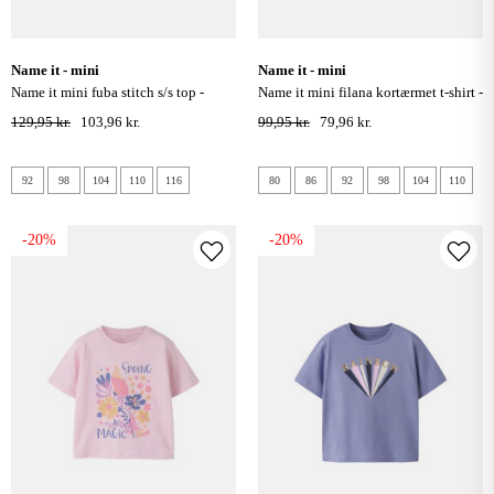
name it - mini
name it - mini
name it mini fuba stitch s/s top -
name it mini filana kortærmet t-shirt -
lemonade
mulberry
129,95 kr.
103,96 kr.
99,95 kr.
79,96 kr.
92
98
104
110
116
80
86
92
98
104
110
-20%
-20%