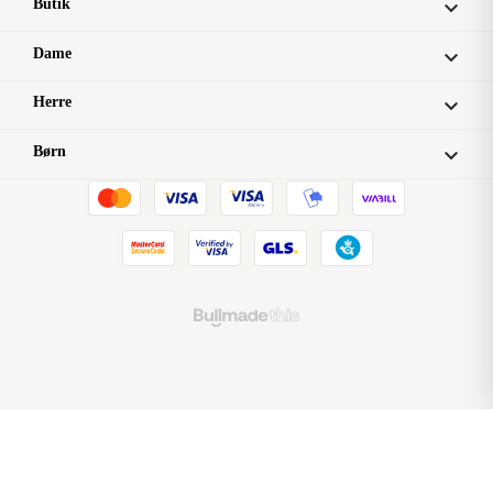
Butik

Dame

Herre

Børn
