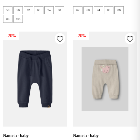
50
56
62
68
74
80
62
68
74
80
86
86
104
-20%
-20%
name it - baby
name it - baby