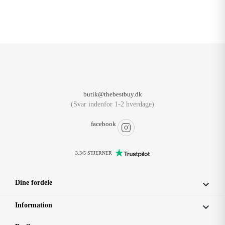
butik@thebestbuy.dk
(Svar indenfor 1-2 hverdage)
facebook
3.3/5 STJERNER
Dine fordele

Information
