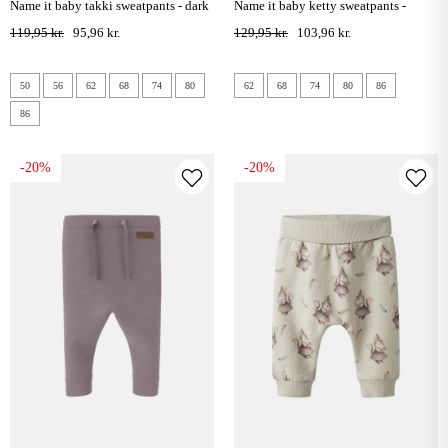
name it baby takki sweatpants - dark
name it baby ketty sweatpants -
sapphire
peyote melange
119,95 kr.
95,96 kr.
129,95 kr.
103,96 kr.
50
56
62
68
74
80
62
68
74
80
86
86
-20%
-20%