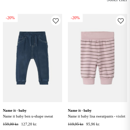
-20%
-20%
name it - baby
name it - baby
name it baby ben u-shape sweat
name it baby lisa sweatpants - violet
jeans- dark blue denim
ice
159,00 kr.
127,20 kr.
119,95 kr.
95,96 kr.