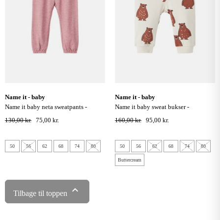
name it - baby
name it - baby
name it baby neta sweatpants -
name it baby sweat bukser -
mauvewood
buttercream
130,00 kr.
75,00 kr.
160,00 kr.
95,00 kr.
50
56
62
68
74
80
50
56
62
68
74
80
Buttercream

Tilbage til toppen