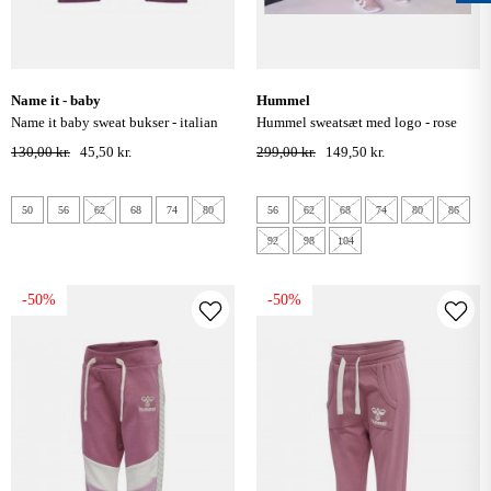
name it - baby
hummel
name it baby sweat bukser - italian
hummel sweatsæt med logo - rose
plum
gold
130,00 kr.
45,50 kr.
299,00 kr.
149,50 kr.
50
56
62
68
74
80
56
62
68
74
80
86
92
98
104
-50%
-50%