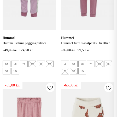
hummel
hummel
hummel sakina joggingbukser -
hummel futte sweatpants - heather
heather rose
rose
249,00 kr.
124,50 kr.
199,00 kr.
99,50 kr.
62
68
74
80
86
92
56
62
68
74
80
86
98
104
92
98
104
-55,00 kr.
-65,00 kr.