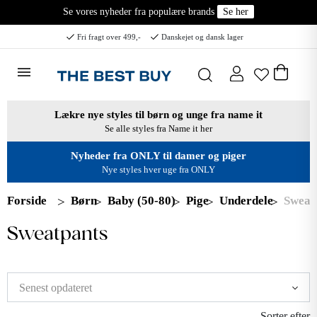
Se vores nyheder fra populære brands
Se her
Fri fragt over 499,-
Danskejet og dansk lager
Lækre nye styles til børn og unge fra name it
Se alle styles fra Name it her
Nyheder fra ONLY til damer og piger
Nye styles hver uge fra ONLY
Forside
Børn
Baby (50-80)
Pige
Underdele
Sweat
Sweatpants
Sorter efter