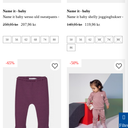
name it - baby
name it - baby
name it baby wesso uld sweatpants -
name it baby shelly joggingbukser -
purple dove
peyote melange
259,95 kr.
207,96 kr.
149,95 kr.
119,96 kr.
50
56
62
68
74
80
50
56
62
68
74
80
86
-65%
-50%
Filte