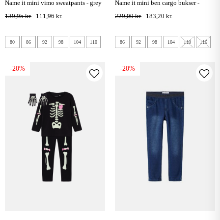
name it mini vimo sweatpants - grey
name it mini ben cargo bukser -
melange
incense
139,95 kr.
111,96 kr.
229,00 kr.
183,20 kr.
80
86
92
98
104
110
86
92
98
104
110
116
-20%
-20%