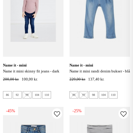
name it - mini
name it - mini
name it mini skinny fit jeans - dark
name it mini randi denim bukser - blå
blue denim
/ light blue denim
200,00 kr.
100,00 kr.
229,00 kr.
137,40 kr.
86
92
98
104
110
86
92
98
104
110
-45%
-25%