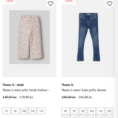
-20%
-20%
name it - mini
name it
name it mini jelly brede bukser -
name it mini/ kids polly denim
peyote melange
legging - medium blue denim
149,95 kr.
119,96 kr.
180,00 kr.
144,00 kr.
92
98
104
110
116
86
92
98
104
110
116