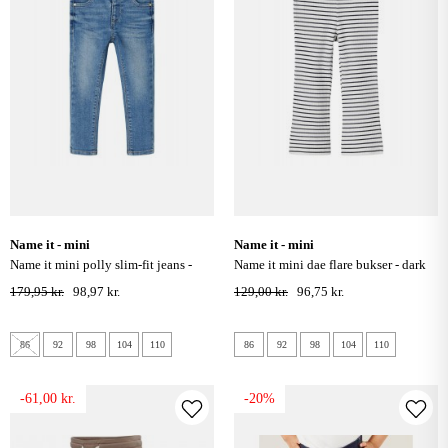
name it - mini
name it - mini
name it mini polly slim-fit jeans -
name it mini dae flare bukser - dark
light blue denim
sapphire
179,95 kr.
98,97 kr.
129,00 kr.
96,75 kr.
86
92
98
104
110
86
92
98
104
110
-61,00 kr.
-20%