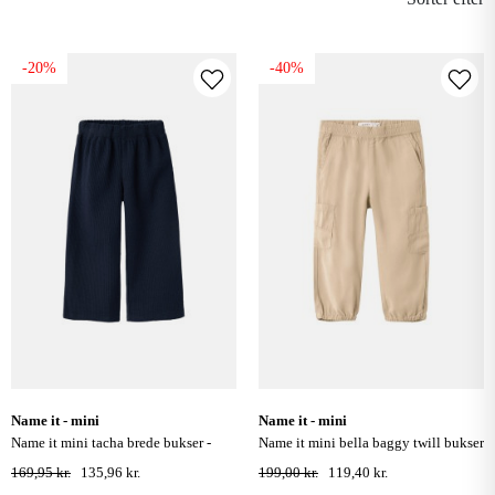
-20%
-40%
name it - mini
name it - mini
name it mini tacha brede bukser -
name it mini bella baggy twill bukser
navy blazer
- safari
169,95 kr.
135,96 kr.
199,00 kr.
119,40 kr.