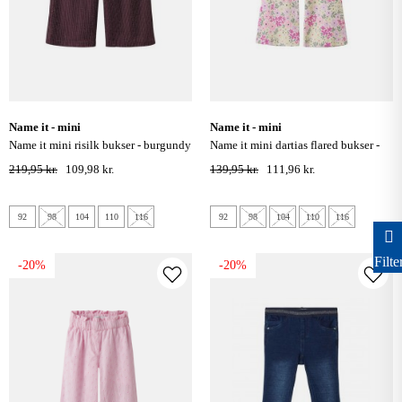
name it - mini
name it - mini
name it mini risilk bukser - burgundy
name it mini dartias flared bukser -
peyote melange
219,95 kr.
109,98 kr.
139,95 kr.
111,96 kr.
92
98
104
110
116
92
98
104
110
116
Filte
-20%
-20%