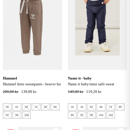
hummel
name it - baby
hummel futte sweatpants - beaver fur
name it baby/mini salli sweat
leggings jeans - dark blue denim
200,00 kr.
139,00 kr.
149,00 kr.
119,20 kr.
56
62
68
74
80
86
50
56
62
68
74
80
92
98
104
86
92
98
104
110