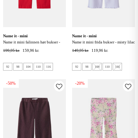
name it - mini
name it - mini
name it mini falinnen hør bukser -
name it mini frida bukser - misty lilac
chinese red
199,95 kr.
159,96 kr.
149,95 kr.
119,96 kr.
92
98
104
110
116
92
98
104
110
116
-50%
-20%