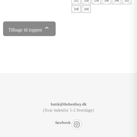
122
128
134
140
146
152
158
164

Tilbage til toppen
butik@thebestbuy.dk
(Svar indenfor 1-2 hverdage)
facebook