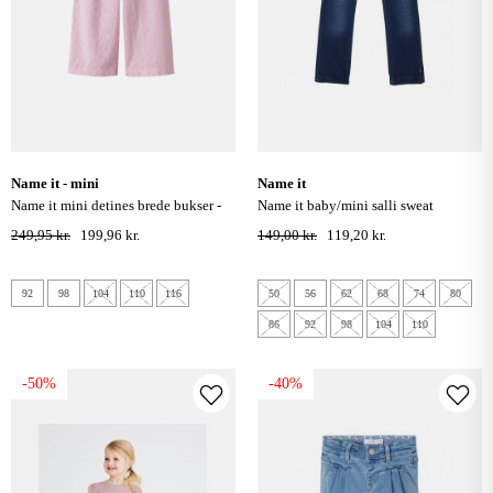
name it - mini
name it
name it mini detines brede bukser -
name it baby/mini salli sweat
pirouette
leggings - dark blue denim
249,95 kr.
199,96 kr.
149,00 kr.
119,20 kr.
92
98
104
110
116
50
56
62
68
74
80
86
92
98
104
110
-50%
-40%