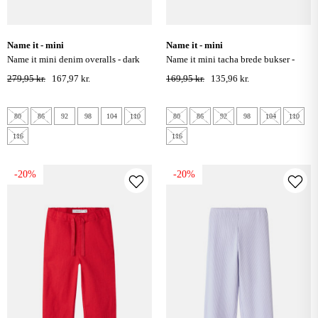
name it - mini
name it - mini
name it mini denim overalls - dark
name it mini tacha brede bukser -
grey denim
elderberry
279,95 kr.
167,97 kr.
169,95 kr.
135,96 kr.
80
86
92
98
104
110
80
86
92
98
104
110
116
116
-20%
-20%