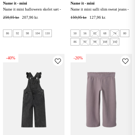
name it - mini
name it - mini
name it mini halloween skelet sæt -
name it mini salli slim sweat jeans -
sort
dark blue denim
259,95 kr.
207,96 kr.
159,95 kr.
127,96 kr.
86
92
98
104
110
50
56
62
68
74
80
86
92
98
104
110
-40%
-20%