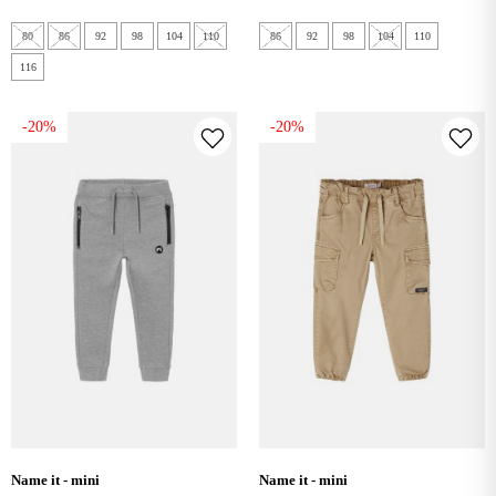
80
86
92
98
104
110
86
92
98
104
110
116
-20%
-20%
name it - mini
name it - mini