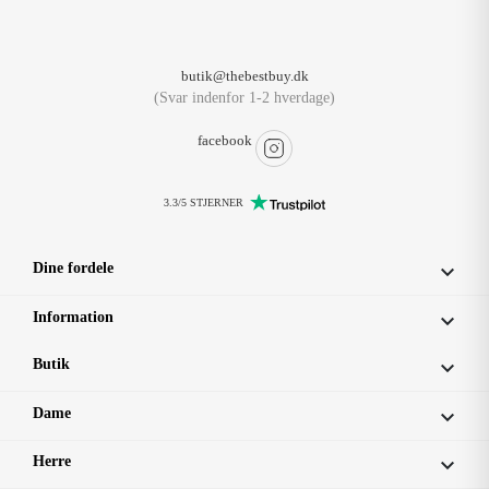
butik@thebestbuy.dk
(Svar indenfor 1-2 hverdage)
facebook
3.3/5 STJERNER
Dine fordele

Information

Butik

Dame

Herre
