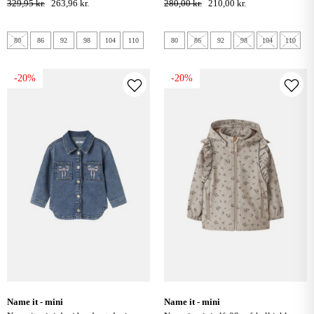
329,95 kr.
263,96 kr.
280,00 kr.
210,00 kr.
80
86
92
98
104
110
80
86
92
98
104
110
-20%
-20%
name it - mini
name it - mini