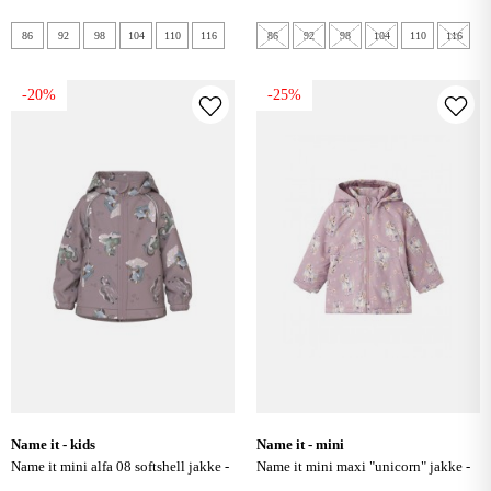
86
92
98
104
110
116
86
92
98
104
110
116
-20%
-25%
name it - kids
name it - mini
name it mini alfa 08 softshell jakke -
name it mini maxi "unicorn" jakke -
purple dove
mauve shadows