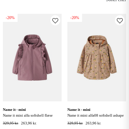
-20%
-20%
name it - mini
name it - mini
name it mini alfa softshell flæse
name it mini alfa08 softshell ashape
jakke - wistful mauve
jakke - light taupe
329,95 kr.
263,96 kr.
329,95 kr.
263,96 kr.