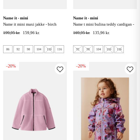
name it - mini
name it - mini
name it mini maxi jakke - birch
name t mini bulina teddy cardigan -
gilded beige
199,95 kr.
159,96 kr.
169,95 kr.
135,96 kr.
86
92
98
104
110
116
92
98
104
110
116
-20%
-20%