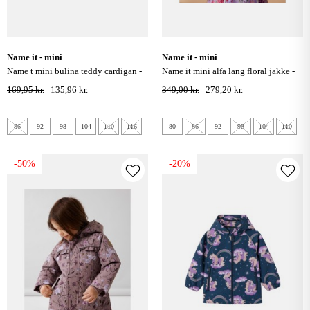
name it - mini
name it - mini
name t mini bulina teddy cardigan -
name it mini alfa lang floral jakke -
mauve mist
sand verbena
169,95 kr.
135,96 kr.
349,00 kr.
279,20 kr.
86
92
98
104
110
116
80
86
92
98
104
110
-50%
-20%