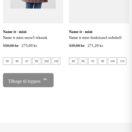
name it - mini
name it - mini
name it mini snow5 teknisk
name it mini funktionel softshell
vinterjakke - antler
jakke med enhjørninger og regnbuer -
550,00 kr.
275,00 kr.
339,00 kr.
271,20 kr.
big dipper
80
86
92
98
104
110
80
86
92
98
104
110

Tilbage til toppen