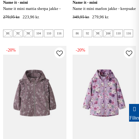
name it - mini
name it - mini
name it mini mattia sherpa jakke -
name it mini marlon jakke - keepsake
moonbeam / savannah tan
lilac
279,95 kr.
223,96 kr.
349,95 kr.
279,96 kr.
86
92
98
104
110
116
86
92
98
104
110
116
-20%
-20%
Filte