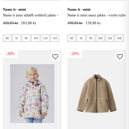
name it - mini
name it - mini
name it mini alfa08 sofshell jakke -
name it mini maxi jakke - violet tulle
grape shake / floral
329,95 kr.
263,96 kr.
199,95 kr.
159,96 kr.
86
92
98
104
110
116
86
92
98
104
110
116
-20%
-20%