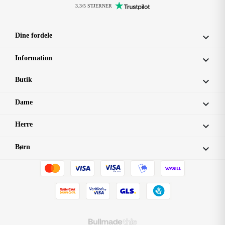
3.3/5 STJERNER
Dine fordele

Information

Butik

Dame

Herre

Børn
