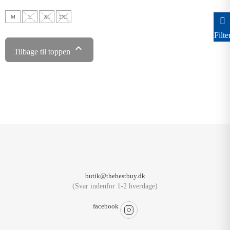
M
L
XL
2XL
Filte

Tilbage til toppen
butik@thebestbuy.dk
(Svar indenfor 1-2 hverdage)
facebook