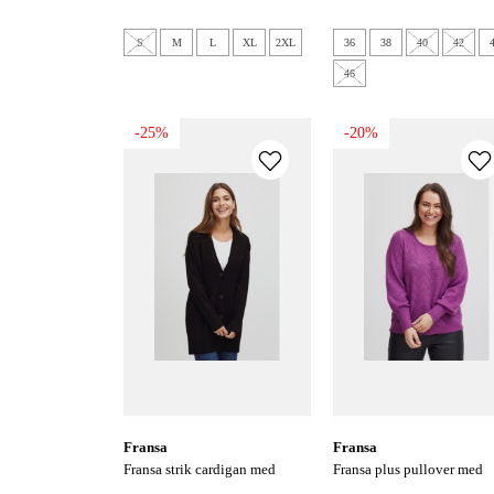
S
M
L
XL
2XL
36
38
40
42
46
-25%
-20%
fransa
fransa
fransa strik cardigan med
fransa plus pullover med
knapper - sort
glimmer - sparkling grape