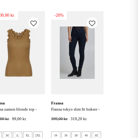
00,00 kr.
-20%
nsa
fransa
fransa tokyo slim fit bukser -
acco brown
navy
00 kr.
99,00 kr.
399,00 kr.
319,20 kr.
M
L
XL
2XL
34
36
38
40
42