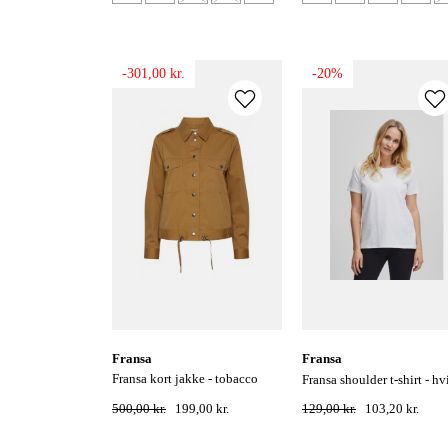
-301,00 kr.
-20%
fransa
fransa
fransa kort jakke - tobacco
fransa shoulder t-shirt - hv
brown
500,00 kr.
199,00 kr.
129,00 kr.
103,20 kr.