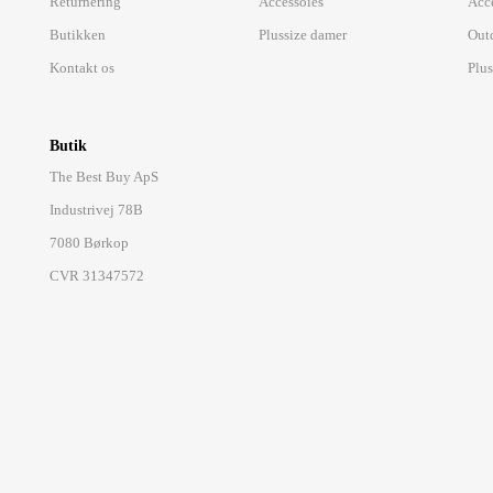
Returnering
Accessoies
Acc
Butikken
Plussize damer
Out
Kontakt os
Plus
Butik
The Best Buy ApS
Industrivej 78B
7080 Børkop
CVR 31347572