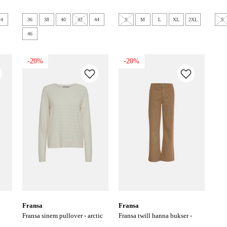
44
36
38
40
42
44
S
M
L
XL
2XL
S
46
-20%
-20%
fransa
fransa
fransa sinem pullover - arctic
fransa twill hanna bukser -
wolf
coca mocha