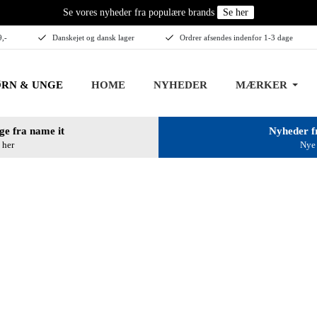
Se vores nyheder fra populære brands
Se her
9,-
Danskejet og dansk lager
Ordrer afsendes indenfor 1-3 dage
RN & UNGE
HOME
NYHEDER
MÆRKER
ge fra name it
Nyheder f
 her
Nye 