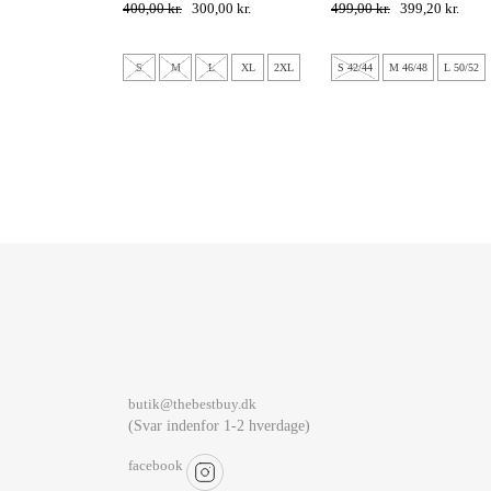
400,00 kr.
300,00 kr.
499,00 kr.
399,20 kr.
S
M
L
XL
2XL
S 42/44
M 46/48
L 50/52
butik@thebestbuy.dk
(Svar indenfor 1-2 hverdage)
facebook