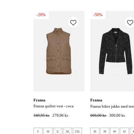
-20%
-50%
fransa
fransa
fransa quiltet vest - coca
fransa biker jakke med ter
mocha
349,95 kr.
279,96 kr.
600,00 kr.
300,00 kr.
S
M
L
XL
2XL
36
38
40
42