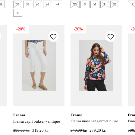
XL
36
38
40
42
44
XS
S
M
L
XL
S
46
-20%
-20%
-2
fransa
fransa
fra
fransa mosa langærmet bluse
fransa mosa langærmet kjole
fransa capri bukser - antique
med print - sort
med 
399,00 kr.
319,20 kr.
349,00 kr.
279,20 kr.
500,