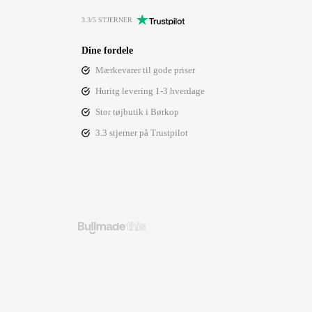
3.3/5 STJERNER
Dine fordele
Mærkevarer til gode priser
Huritg levering 1-3 hverdage
Stor tøjbutik i Børkop
3.3 stjerner på Trustpilot