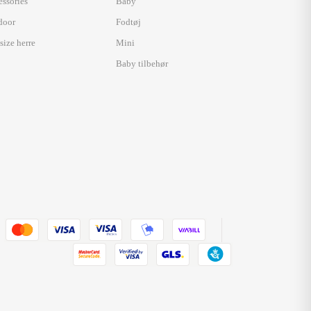
essories
Baby
door
Fodtøj
size herre
Mini
Baby tilbehør