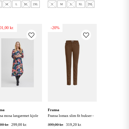
M
L
XL
2XL
S
M
L
XL
2XL
01,00 kr.
-20%
nsa
fransa
fransa lomax slim fit bukser -
print - red alert
carafe
00 kr.
299,00 kr.
399,00 kr.
319,20 kr.