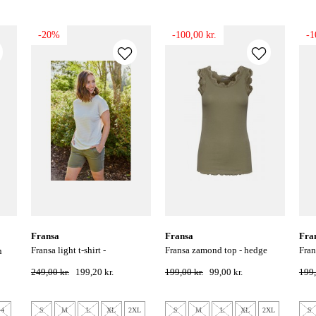
-20%
-100,00 kr.
-1
fransa
fransa
fra
fransa light t-shirt -
fransa zamond top - hedge
fransa zamon blonde top -
n
creme/råhvid
green
tob
249,00 kr.
199,20 kr.
199,00 kr.
99,00 kr.
199,
44
S
M
L
XL
2XL
S
M
L
XL
2XL
S