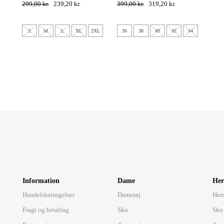
299,00 kr.
239,20 kr.
399,00 kr.
319,20 kr.
S
M
L
XL
2XL
36
38
40
42
44
Information
Dame
Her
Handelsbetingelser
Dametøj
Herr
Fragt og betaling
Sko
Sko