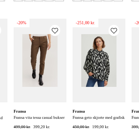
-20%
-251,00 kr.
-
fransa
fransa
fra
fransa vita tessa casual bukser
fransa geto skjorte med grafisk
fransa blume pullover med
id
- rain drum
print - sort
stri
499,00 kr.
399,20 kr.
450,00 kr.
199,00 kr.
399,