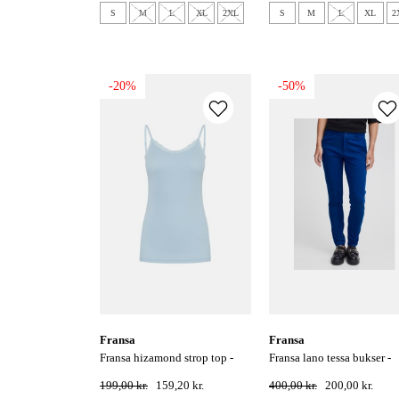
S
M
L
XL
2XL
S
M
L
XL
2
-20%
-50%
fransa
fransa
fransa hizamond strop top -
fransa lano tessa bukser -
sky blue
bellwether blue
199,00 kr.
159,20 kr.
400,00 kr.
200,00 kr.