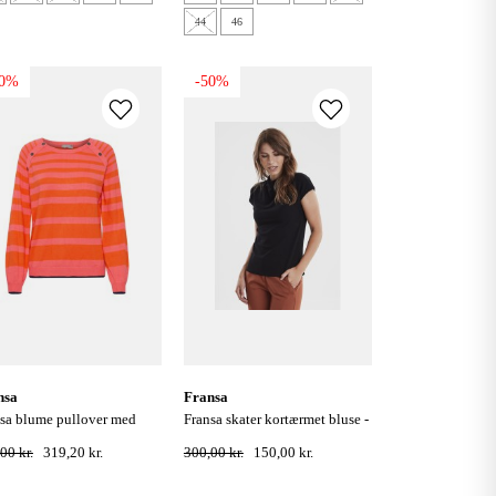
44
46
20%
-50%
nsa
fransa
fransa skater kortærmet bluse -
ber - firecrackers
sort
00 kr.
319,20 kr.
300,00 kr.
150,00 kr.