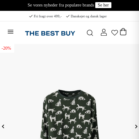
Se vores nyheder fra populære brands
Se her
Fri fragt over 499,-
Danskejet og dansk lager
-20%
eyboard_arrow_left
keyboard_arrow_ri
Forrige
N