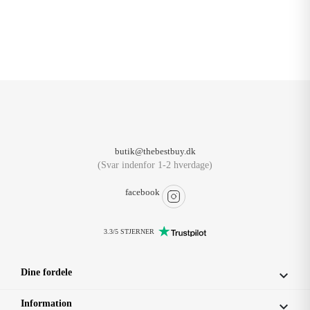
butik@thebestbuy.dk
(Svar indenfor 1-2 hverdage)
facebook
3.3/5 STJERNER
Dine fordele

Information
