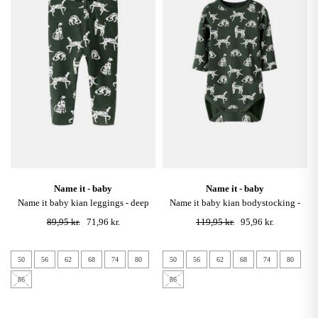
name it - baby
name it - baby
name it baby kian leggings - deep
name it baby kian bodystocking -
forest / cloud dancer
deep forest / cloud dancer
89,95 kr.
71,96 kr.
119,95 kr.
95,96 kr.
50
56
62
68
74
80
50
56
62
68
74
80
86
86