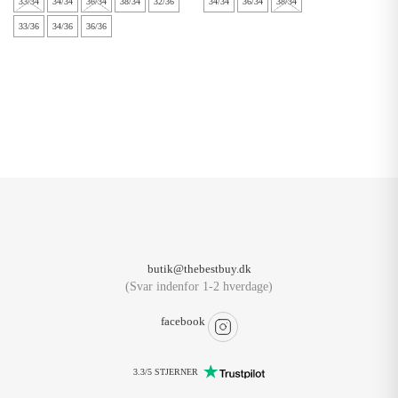
33/34
34/34
36/34
38/34
32/36
34/34
36/34
38/34
33/36
34/36
36/36
butik@thebestbuy.dk
(Svar indenfor 1-2 hverdage)
facebook
3.3/5 STJERNER