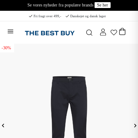
Se vores nyheder fra populære brands
Se her
Fri fragt over 499,-
Danskejet og dansk lager
-30%
eyboard_arrow_left
keyboard_arrow_ri
Forrige
N