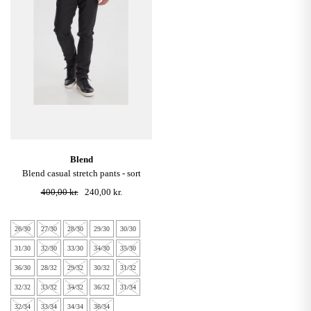
blend
blend casual stretch pants - sort
400,00 kr.
240,00 kr.
26/30
27/30
28/30
29/30
30/30
31/30
32/30
33/30
34/30
35/30
36/30
28/32
29/32
30/32
31/32
32/32
33/32
34/32
36/32
31/34
32/34
33/34
34/34
36/34