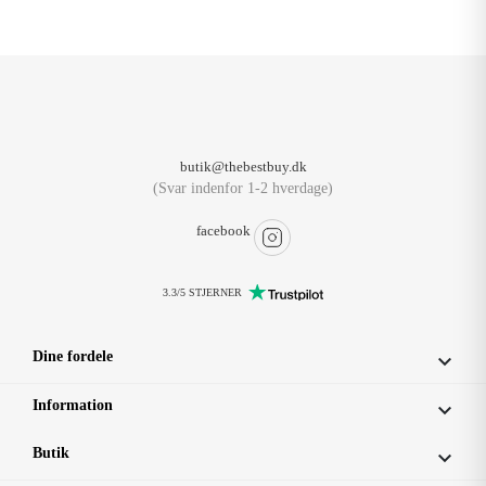
butik@thebestbuy.dk
(Svar indenfor 1-2 hverdage)
facebook
3.3/5 STJERNER
Dine fordele

Information

Butik
