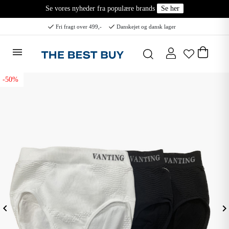
Se vores nyheder fra populære brands
Se her
Fri fragt over 499,-
Danskejet og dansk lager
-50%
eyboard_arrow_left
keyboard_arrow_ri
Forrige
N