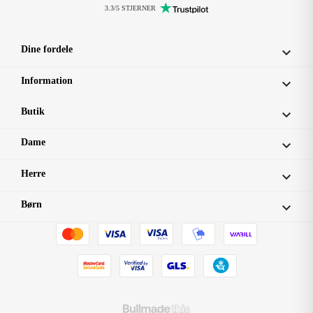
3.3/5 STJERNER
Dine fordele

Information

Butik

Dame

Herre

Børn
