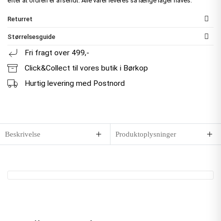
efter at ordren er afsendt. Alle varer leveres så længe lager haves.
Returret
Størrelsesguide
Fri fragt over 499,-
Click&Collect til vores butik i Børkop
Hurtig levering med Postnord
Beskrivelse
Produktoplysninger