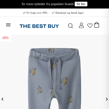
Se vores nyheder fra populære brands
Se her
Fri fragt over 499,-
Danskejet og dansk lager
-20%
eyboard_arrow_left
keyboard_arrow_ri
Forrige
N