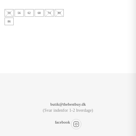
50
56
62
68
74
80
86
butik@thebestbuy.dk
(Svar indenfor 1-2 hverdage)
facebook