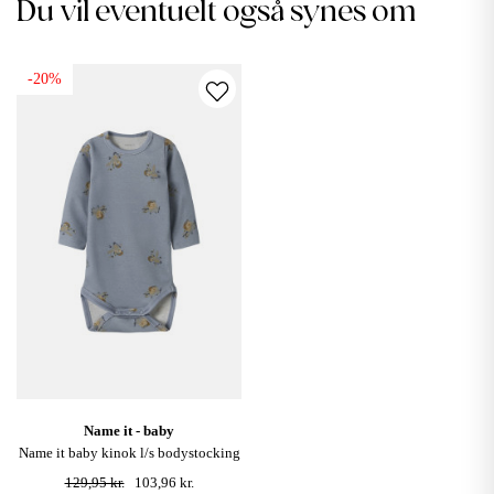
Du vil eventuelt også synes om
-20%
name it - baby
name it baby kinok l/s bodystocking
- dusty blue
129,95 kr.
103,96 kr.