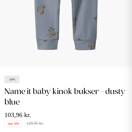
-20%
name it baby kinok bukser - dusty
blue
103,96 kr.
129,95 kr.
Spar 20%