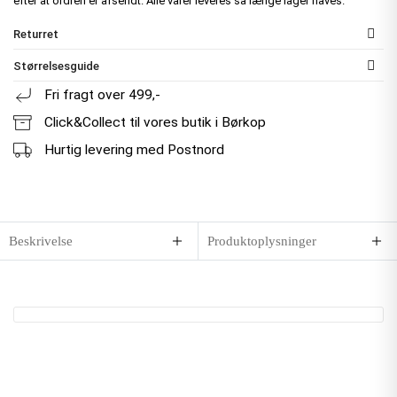
efter at ordren er afsendt. Alle varer leveres så længe lager haves.
Returret
Størrelsesguide
Fri fragt over 499,-
Click&Collect til vores butik i Børkop
Hurtig levering med Postnord
Beskrivelse
Produktoplysninger