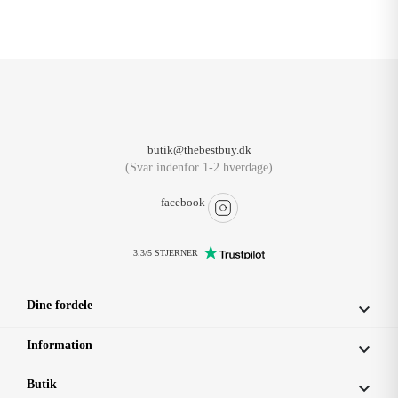
butik@thebestbuy.dk
(Svar indenfor 1-2 hverdage)
facebook
3.3/5 STJERNER
Dine fordele

Information

Butik
