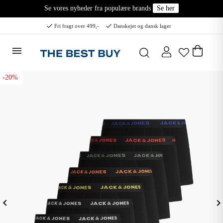
Se vores nyheder fra populære brands
Se her
Fri fragt over 499,-
Danskejet og dansk lager
-20%
eyboard_arrow_left
keyboard_arrow_ri
Forrige
N