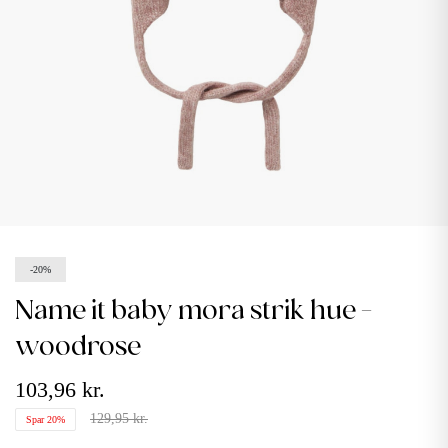
-20%
name it baby mora strik hue -
woodrose
103,96 kr.
129,95 kr.
Spar 20%