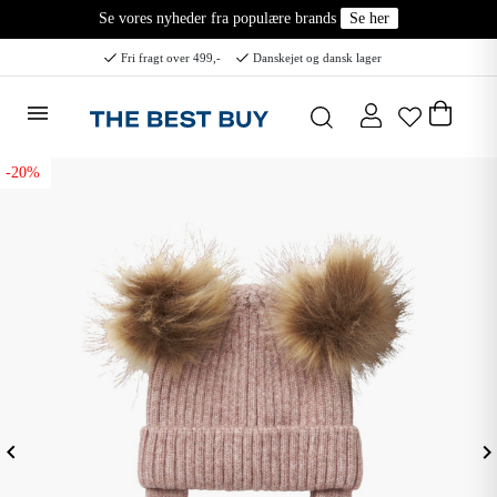
Se vores nyheder fra populære brands
Se her
Fri fragt over 499,-
Danskejet og dansk lager
-20%
eyboard_arrow_left
keyboard_arrow_ri
Forrige
N