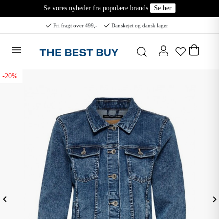
Se vores nyheder fra populære brands
Se her
Fri fragt over 499,-
Danskejet og dansk lager
-20%
eyboard_arrow_left
keyboard_arrow_ri
Forrige
N