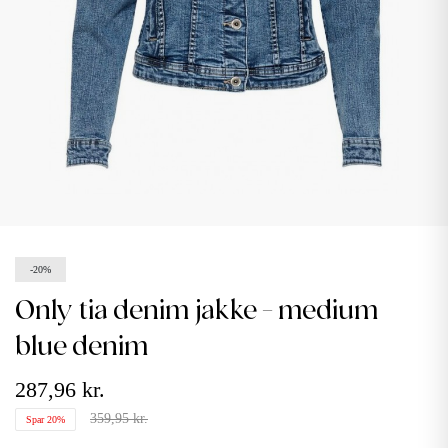
-20%
only tia denim jakke - medium
blue denim
287,96 kr.
359,95 kr.
Spar 20%