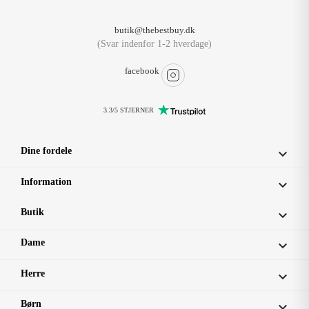
butik@thebestbuy.dk
(Svar indenfor 1-2 hverdage)
facebook
3.3/5 STJERNER
Dine fordele

Information

Butik

Dame

Herre

Børn
