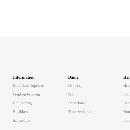
Information
Dame
Her
Handelsbetingelser
Dametøj
Herr
Fragt og betaling
Sko
Sko
Returnering
Accessoies
Acc
Butikken
Plussize damer
Out
Kontakt os
Plus