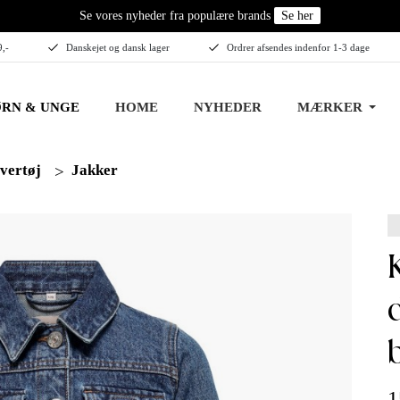
Se vores nyheder fra populære brands
Se her
9,-
Danskejet og dansk lager
Ordrer afsendes indenfor 1-3 dage
RN & UNGE
HOME
NYHEDER
MÆRKER
vertøj
Jakker
kids only 
1