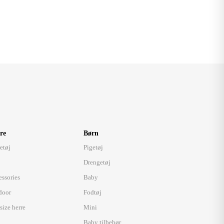
re
Børn
etøj
Pigetøj
Drengetøj
essories
Baby
door
Fodtøj
size herre
Mini
Baby tilbehør