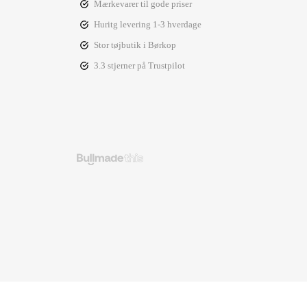
Mærkevarer til gode priser
Huritg levering 1-3 hverdage
Stor tøjbutik i Børkop
3.3 stjerner på Trustpilot