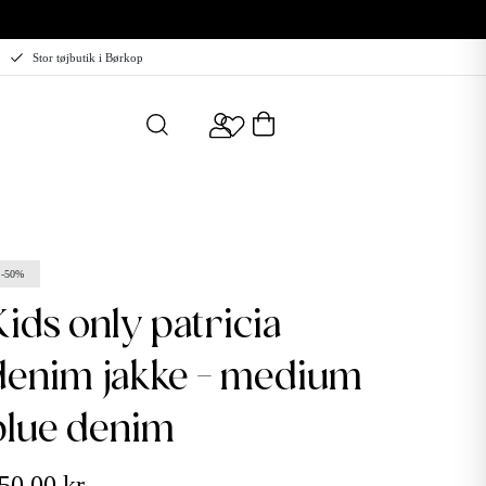
Stor tøjbutik i Børkop
-50%
patricia
denim jakke - medium
blue denim
50,00 kr.