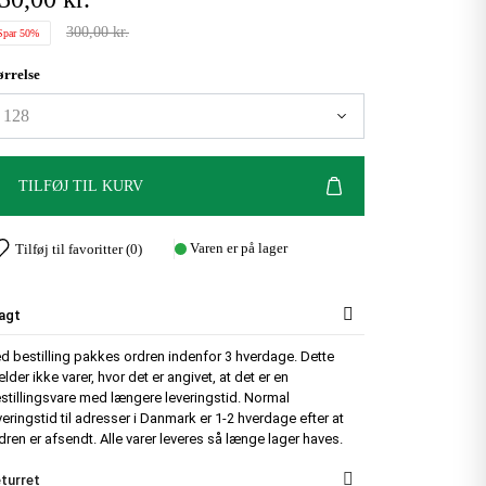
300,00 kr.
Spar 50%
ørrelse
TILFØJ TIL KURV
Varen er på lager
Tilføj til favoritter (
0
)
agt
d bestilling pakkes ordren indenfor 3 hverdage. Dette
lder ikke varer, hvor det er angivet, at det er en
stillingsvare med længere leveringstid. Normal
veringstid til adresser i Danmark er 1-2 hverdage efter at
dren er afsendt. Alle varer leveres så længe lager haves.
turret