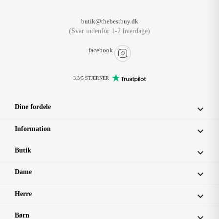
butik@thebestbuy.dk
(Svar indenfor 1-2 hverdage)
facebook
3.3/5 STJERNER
Dine fordele

Information

Butik

Dame

Herre

Børn
