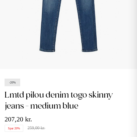
-20%
lmtd pilou denim togo skinny
jeans - medium blue
207,20 kr.
259,00 kr.
Spar 20%