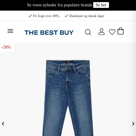
Se vores nyheder fra populære brands
Se her
Fri fragt over 499,-
Danskejet og dansk lager
-20%
eyboard_arrow_left
keyboard_arrow_ri
Forrige
N