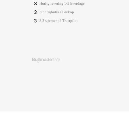
Huritg levering 1-3 hverdage
Stor tøjbutik i Børkop
3.3 stjerner på Trustpilot