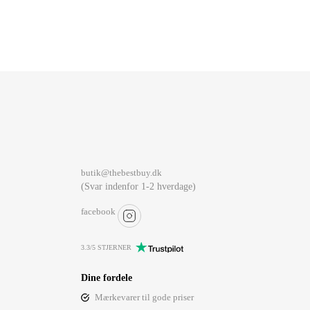
butik@thebestbuy.dk
(Svar indenfor 1-2 hverdage)
facebook
3.3/5 STJERNER
Dine fordele
Mærkevarer til gode priser