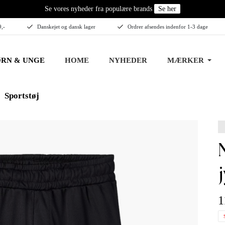
Se vores nyheder fra populære brands
Se her
9,-
Danskejet og dansk lager
Ordrer afsendes indenfor 1-3 dage
RN & UNGE
HOME
NYHEDER
MÆRKER
Sportstøj
name it ki
1