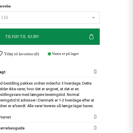
ørrelse
TILFØJ TIL KURV
Varen er på lager
Tilføj til favoritter (
0
)
agt
d bestilling pakkes ordren indenfor 3 hverdage. Dette
lder ikke varer, hvor det er angivet, at det er en
stillingsvare med længere leveringstid. Normal
veringstid til adresser i Danmark er 1-2 hverdage efter at
dren er afsendt. Alle varer leveres så længe lager haves.
turret
ørrelsesguide