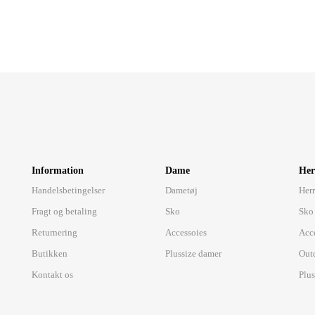
Information
Dame
Her
Handelsbetingelser
Dametøj
Herr
Fragt og betaling
Sko
Sko
Returnering
Accessoies
Acc
Butikken
Plussize damer
Out
Kontakt os
Plus