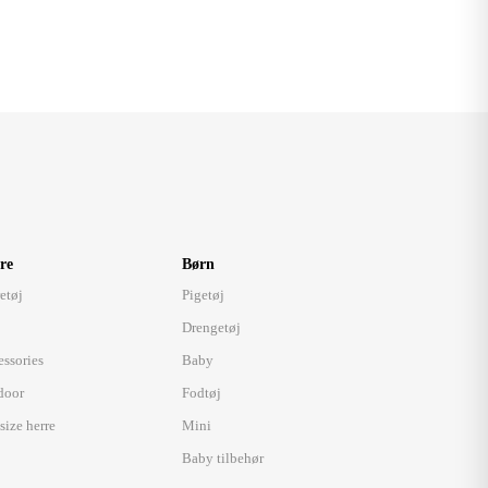
re
Børn
etøj
Pigetøj
Drengetøj
essories
Baby
door
Fodtøj
size herre
Mini
Baby tilbehør