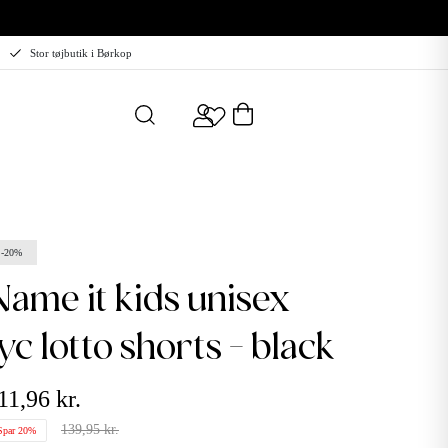
Stor tøjbutik i Børkop
-20%
ds unisex
jyc lotto shorts - black
11,96 kr.
139,95 kr.
Spar 20%