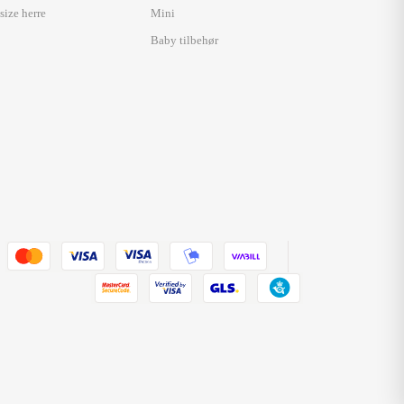
size herre
Mini
Baby tilbehør