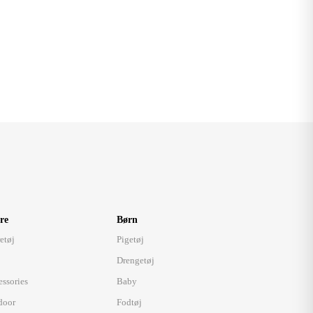
re
Børn
etøj
Pigetøj
Drengetøj
essories
Baby
door
Fodtøj