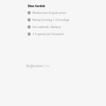
Dine fordele
Mærkevarer til gode priser
Huritg levering 1-3 hverdage
Stor tøjbutik i Børkop
3.3 stjerner på Trustpilot