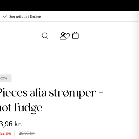
Stor tøjbutik i Børkop
-20%
rømper -
hot fudge
3,96 kr.
29,95 kr.
Spar 20%