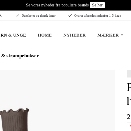
Se vores nyheder fra populære brands
Se her
9,-
Danskejet og dansk lager
Ordrer afsendes indenfor 1-3 dage
RN & UNGE
HOME
NYHEDER
MÆRKER
 & strømpebukser
pieces afia st
2