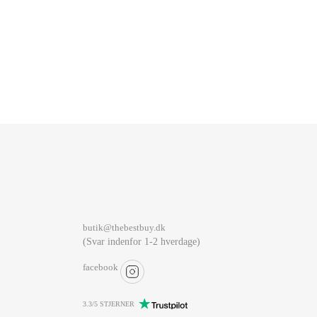
butik@thebestbuy.dk
(Svar indenfor 1-2 hverdage)
facebook
3.3/5 STJERNER