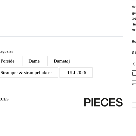
Ve
gæ
be
le
or
Re
egorier
St
Forside
Dame
Dametøj
Strømper & strømpebukser
JULI 2026
ECES