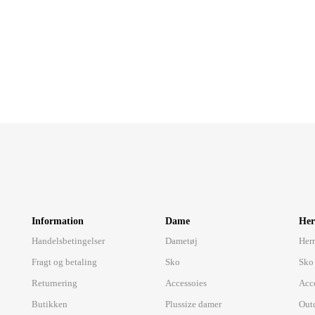
Information
Dame
Her
Handelsbetingelser
Dametøj
Herr
Fragt og betaling
Sko
Sko
Returnering
Accessoies
Acc
Butikken
Plussize damer
Out