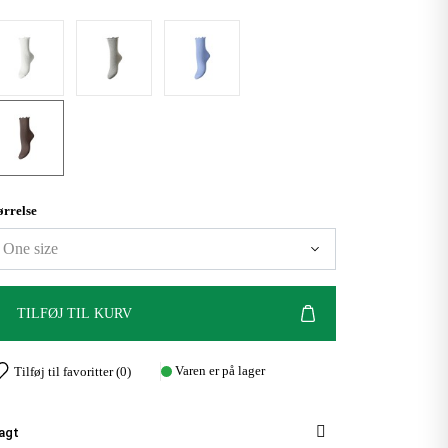
ørrelse
TILFØJ TIL KURV
Varen er på lager
Tilføj til favoritter (
0
)
agt