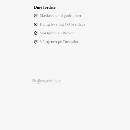
Dine fordele
Mærkevarer til gode priser
Huritg levering 1-3 hverdage
Stor tøjbutik i Børkop
3.3 stjerner på Trustpilot