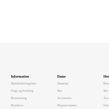
Information
Dame
Her
Handelsbetingelser
Dametøj
Herr
Fragt og betaling
Sko
Sko
Returnering
Accessoies
Acc
Butikken
Plussize damer
Out