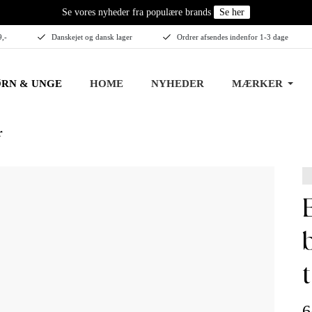
Se vores nyheder fra populære brands
Se her
9,-
Danskejet og dansk lager
Ordrer afsendes indenfor 1-3 dage
RN & UNGE
HOME
NYHEDER
MÆRKER
r
egtved hig
6