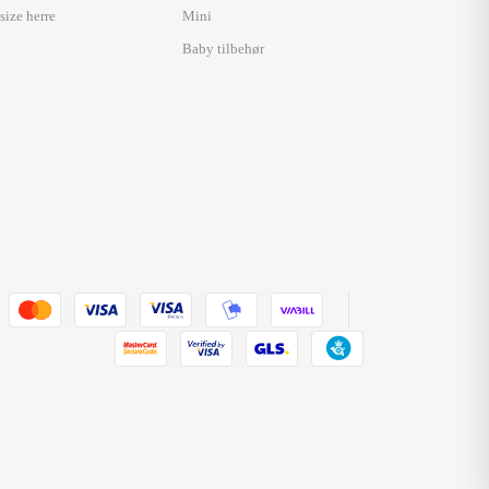
size herre
Mini
Baby tilbehør