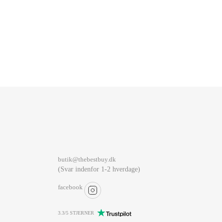
butik@thebestbuy.dk
(Svar indenfor 1-2 hverdage)
facebook
3.3/5 STJERNER