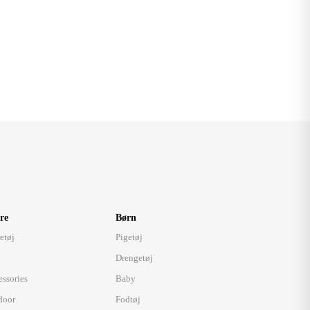
re
Børn
etøj
Pigetøj
Drengetøj
essories
Baby
door
Fodtøj