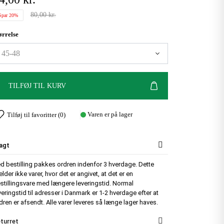
80,00 kr.
Spar 20%
ørrelse
TILFØJ TIL KURV
Varen er på lager
Tilføj til favoritter (
0
)
agt
d bestilling pakkes ordren indenfor 3 hverdage. Dette
lder ikke varer, hvor det er angivet, at det er en
stillingsvare med længere leveringstid. Normal
veringstid til adresser i Danmark er 1-2 hverdage efter at
dren er afsendt. Alle varer leveres så længe lager haves.
turret