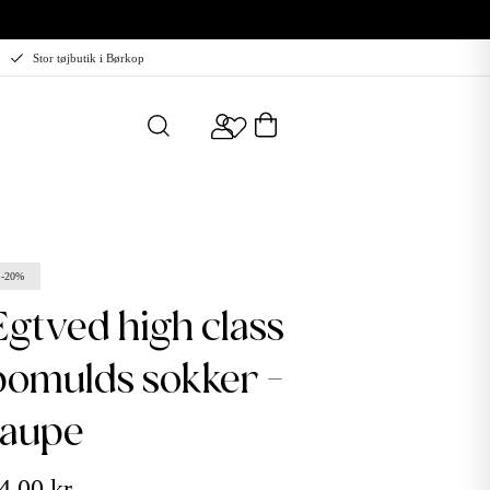
Stor tøjbutik i Børkop
-20%
h class
bomulds sokker -
taupe
4,00 kr.