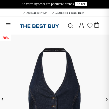
Se vores nyheder fra populære brands
Se her
Fri fragt over 499,-
Danskejet og dansk lager
-20%
eyboard_arrow_left
keyboard_arrow_ri
Forrige
N