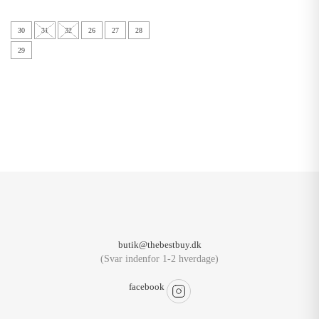
30
31
32
26
27
28
29
butik@thebestbuy.dk
(Svar indenfor 1-2 hverdage)
facebook