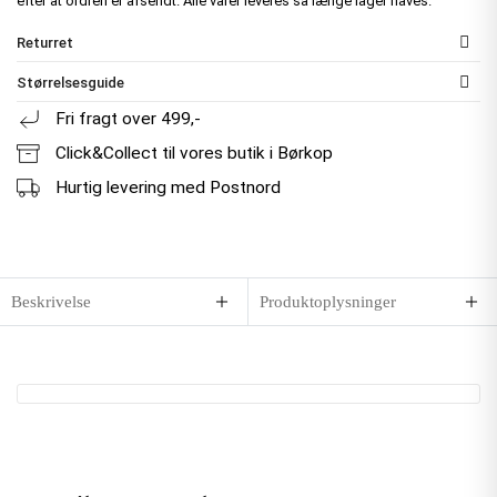
efter at ordren er afsendt. Alle varer leveres så længe lager haves.
Returret
Størrelsesguide
Fri fragt over 499,-
Click&Collect til vores butik i Børkop
Hurtig levering med Postnord
Beskrivelse
Produktoplysninger