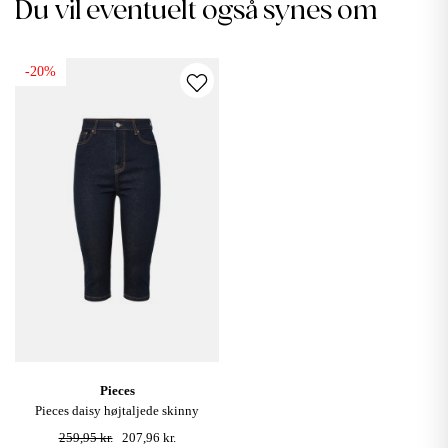
Du vil eventuelt også synes om
-20%
pieces
pieces daisy højtaljede skinny
caprijeans - dark blue denim
259,95 kr.
207,96 kr.