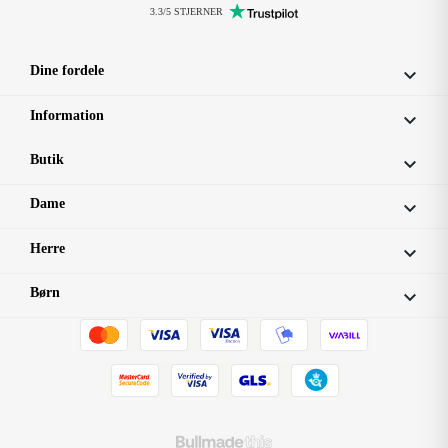
3.3/5 STJERNER
Dine fordele

Information

Butik

Dame

Herre

Børn
