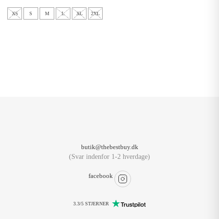
XS
S
M
L
XL
2XL
butik@thebestbuy.dk
(Svar indenfor 1-2 hverdage)
facebook
3.3/5 STJERNER