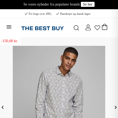
Se vores nyheder fra populære brands
Se her
Fri fragt over 499,-
Danskejet og dansk lager
-150,00 kr.
eyboard_arrow_left
keyboard_arrow_ri
Forrige
N