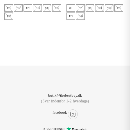
116
122
128
134
140
146
86
92
98
104
110
116
152
122
128
butik@thebestbuy.dk
(Svar indenfor 1-2 hverdage)
facebook
3.3/5 STJERNER