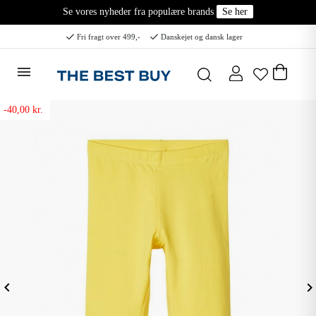
Se vores nyheder fra populære brands
Se her
Fri fragt over 499,-
Danskejet og dansk lager
-40,00 kr.
eyboard_arrow_left
keyboard_arrow_ri
Forrige
N