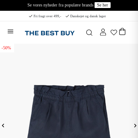
Se vores nyheder fra populære brands
Se her
Fri fragt over 499,-
Danskejet og dansk lager
-50%
eyboard_arrow_left
keyboard_arrow_ri
Forrige
N