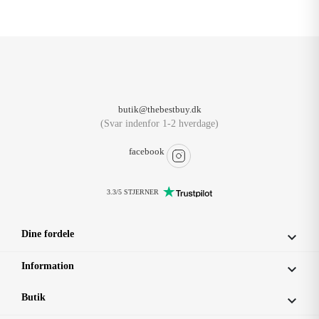
butik@thebestbuy.dk
(Svar indenfor 1-2 hverdage)
facebook
3.3/5 STJERNER
Dine fordele

Information

Butik
