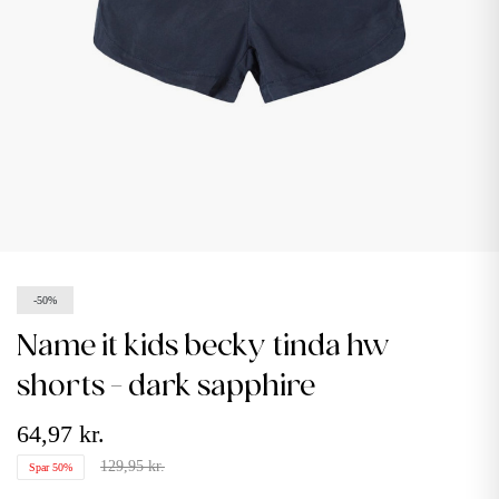
-50%
name it kids becky tinda hw
shorts - dark sapphire
64,97 kr.
129,95 kr.
Spar 50%