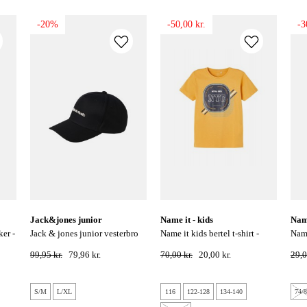
-20%
-50,00 kr.
-
jack&jones junior
name it - kids
nam
jack & jones junior vesterbro
name it kids bertel t-shirt -
name it baby christmas sokker
kasket - sort
amber gold
- gr
99,95 kr.
79,96 kr.
70,00 kr.
20,00 kr.
29,0
S/M
L/XL
116
122-128
134-140
74/