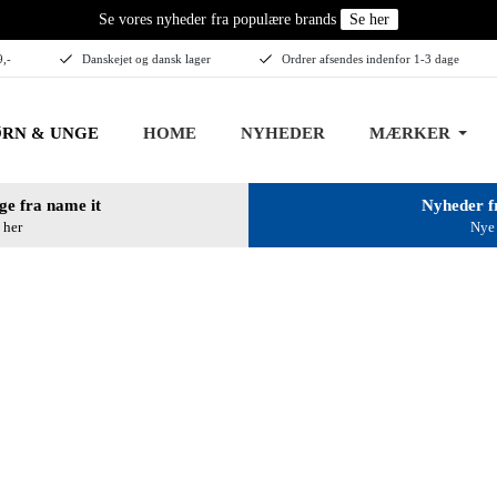
Se vores nyheder fra populære brands
Se her
9,-
Danskejet og dansk lager
Ordrer afsendes indenfor 1-3 dage
RN & UNGE
HOME
NYHEDER
MÆRKER
ge fra name it
Nyheder f
 her
Nye 