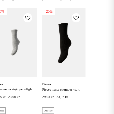
20%
-20%
ces
pieces
pieces marta strømper - sort
y melange
5 kr.
23,96 kr.
29,95 kr.
23,96 kr.
size
One size