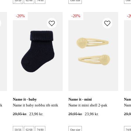
50/56
62/68
74/80
One size
One 
-20%
-20%
-
name it - baby
name it - mini
na
name it baby nobbu rib strik
name it mini shell 2-pak
name it baby orir terry frotte
sokker - dark sapphire
hårklip - double cream
sokk
29,95 kr.
23,96 kr.
29,95 kr.
23,96 kr.
29,9
50/56
62/68
74/80
One size
74/