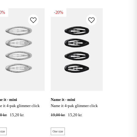
20%
-20%
me it - mini
name it - mini
name it 4-pak glimmer click
pænde - silver colour
hårspænde - sort
0 kr.
15,20 kr.
19,00 kr.
15,20 kr.
size
One size