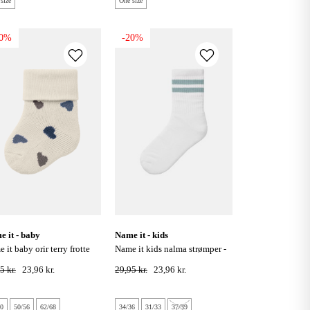
size
One size
20%
-20%
me it - baby
name it - kids
name it kids nalma strømper -
er - summer sand
bright white / ether
5 kr.
23,96 kr.
29,95 kr.
23,96 kr.
80
50/56
62/68
34/36
31/33
37/39