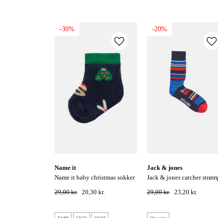
-30%
-20%
name it
jack & jones
name it baby christmas sokker
jack & jones catcher strømper -
- dark sapphire
navy blazer
29,00 kr.
20,30 kr.
29,00 kr.
23,20 kr.