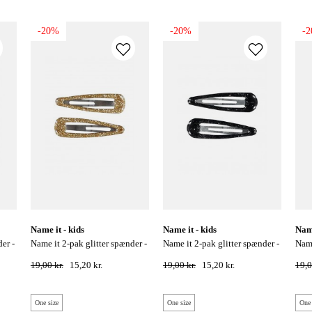
-20%
-20%
-
name it - kids
name it - kids
nam
name it 2-pak glitter spænder -
name it 2-pak glitter spænder -
name it 2-pak click glimmer
guld
sort
hårs
19,00 kr.
15,20 kr.
19,00 kr.
15,20 kr.
19,0
One size
One size
One 