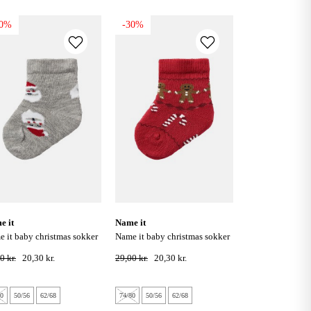
30%
-30%
e it
name it
name it baby christmas sokker
ey melange
- jester red
0 kr.
20,30 kr.
29,00 kr.
20,30 kr.
80
50/56
62/68
74/80
50/56
62/68