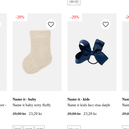
146-152
-20%
-20%
-
name it - baby
name it - kids
na
name it baby terry fluffy
name it kids facc-risa sløjfe
name it acc-risa hårbånd - dark
strømper - buttercream
hårelastik- dark sapphire
sapp
29,00 kr.
23,20 kr.
29,00 kr.
23,20 kr.
29,0