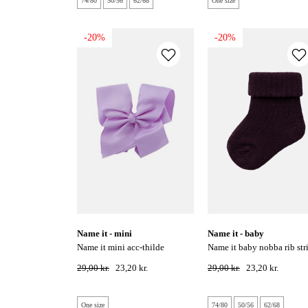
74/80
50/56
62/68
One size
-20%
-20%
name it - mini
name it - baby
name it mini acc-thilde
name it baby nobba rib strik
butterfly hårklip - easter egg
sokker - plum perfect
29,00 kr.
23,20 kr.
29,00 kr.
23,20 kr.
One size
74/80
50/56
62/68