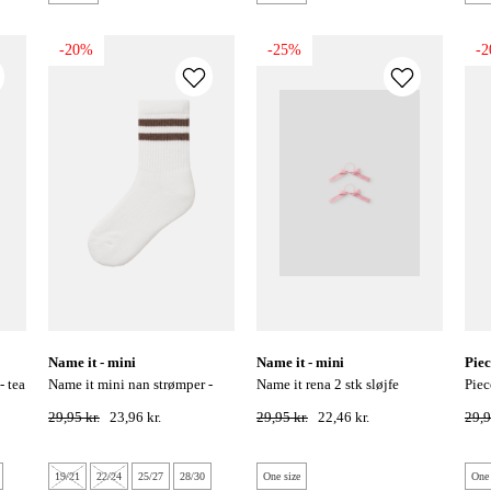
-20%
-25%
-
name it - mini
name it - mini
pie
name it mini nan strømper -
name it rena 2 stk sløjfe
pieces marta strømper - light
pecan pie
hårelastik - mauve orchid
gre
29,95 kr.
23,96 kr.
29,95 kr.
22,46 kr.
29,9
19/21
22/24
25/27
28/30
One size
One 