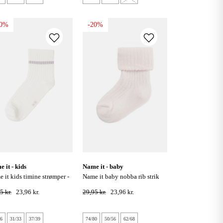
20%
-20%
e it - kids
name it - baby
name it baby nobba rib strik
d dancer
sokker - festival bloom
5 kr.
23,96 kr.
29,95 kr.
23,96 kr.
36
31/33
37/39
74/80
50/56
62/68