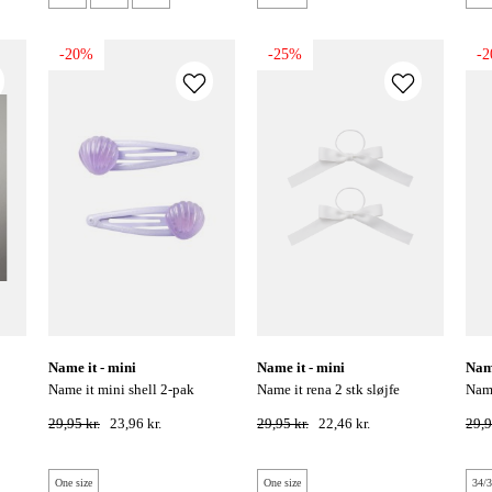
-20%
-25%
-
name it - mini
name it - mini
nam
name it mini shell 2-pak
name it rena 2 stk sløjfe
name it kids timine strømper -
hårklip - orchid petal
hårelastik - bright hvid
clou
29,95 kr.
23,96 kr.
29,95 kr.
22,46 kr.
29,9
One size
One size
34/