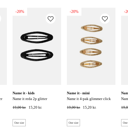
-20%
-20%
-
name it - kids
name it - mini
na
name it reda 2p glitter
name it 4-pak glimmer click
name it 4-pak glimmer click
hairclips - sort
hårspænde - gold colour
hårs
19,00 kr.
15,20 kr.
19,00 kr.
15,20 kr.
19,0
One size
One size
One 