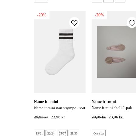
-20%
-20%
name it - mini
name it - mini
name it mini shell 2-pak
name it mini nan strømpe - sort
hårklip - parfait pink
29,95 kr.
23,96 kr.
29,95 kr.
23,96 kr.
19/21
22/24
25/27
28/30
One size