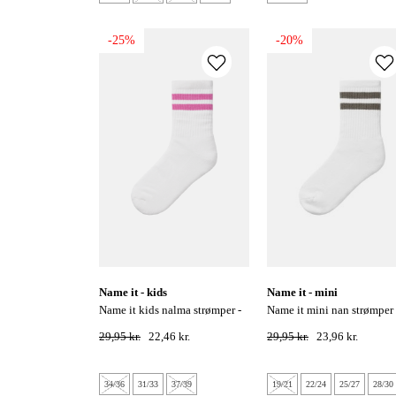
-25%
-20%
name it - kids
name it - mini
name it kids nalma strømper -
name it mini nan strømper - tea
bright white / phlox pink
leaf
29,95 kr.
22,46 kr.
29,95 kr.
23,96 kr.
34/36
31/33
37/39
19/21
22/24
25/27
28/30