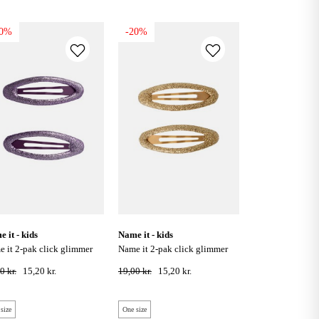
20%
-20%
e it - kids
name it - kids
name it 2-pak click glimmer
pænder- grape juice
hårspænder - gold colour
0 kr.
15,20 kr.
19,00 kr.
15,20 kr.
size
One size