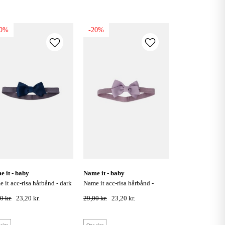
20%
-20%
me it - baby
name it - baby
name it acc-risa hårbånd -
hire
laventer mist
0 kr.
23,20 kr.
29,00 kr.
23,20 kr.