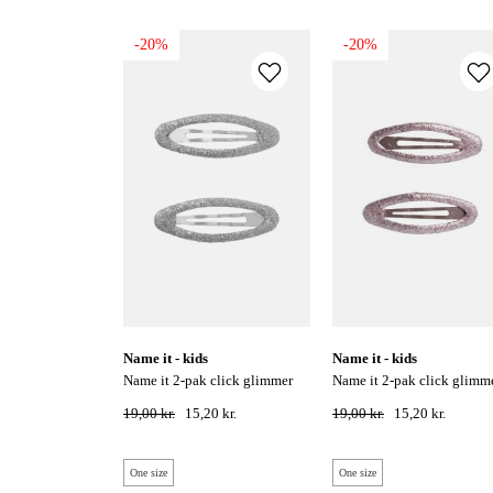
-20%
-20%
name it - kids
name it - kids
name it 2-pak click glimmer
name it 2-pak click glimmer
hårspænder - silver colour
hårspænder- woodrose
19,00 kr.
15,20 kr.
19,00 kr.
15,20 kr.
One size
One size