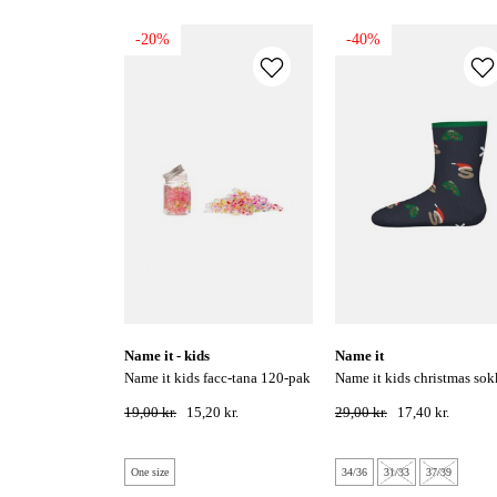
-20%
-40%
name it - kids
name it
name it kids facc-tana 120-pak
name it kids christmas sokker -
gummi hårelastikker - violet
dark sapphire
19,00 kr.
15,20 kr.
29,00 kr.
17,40 kr.
tulle
One size
34/36
31/33
37/39