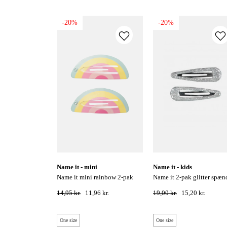
-20%
-20%
name it - mini
name it - kids
name it mini rainbow 2-pak
name it 2-pak glitter spænder -
hårklip - parfait pink
sølv
14,95 kr.
11,96 kr.
19,00 kr.
15,20 kr.
One size
One size